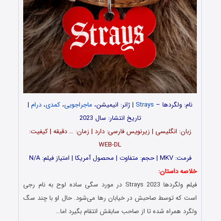
نام: ولگردها –
Strays
| ژانر: انیمیشن،
ماجراجویی
،
کمدی
،
درام
|
تاریخ انتشار: سال 2023
زبان: انگلیسی | زیرنویس فارسی: دارد | زمان: … دقیقه | کیفیت:
WEB-DL
فرمت: MKV | حجم: متفاوت | محصول آمریکا | امتیاز فیلم: N/A
خلاصه داستان:
فیلم ولگردها Strays 2023 در مورد سگی ساده لوح به نام رجی
است که توسط صاحبش در خیابان رها می‌شود. حال او با چند سگ
ولگرد همراه شده تا از صاحب سابقش انتقام بگیرد اما…