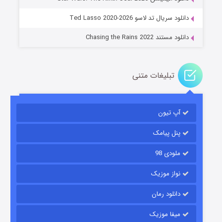
۱۴ (زیرنویس)
قسمت
منتشر شد
دانلود سریال تد لاسو Ted Lasso 2020-2026
دانلود مستند Chasing the Rains 2022
تبلیغات متنی
آپ تیون
باب اسفنجی فصل ۱۷
۶ (زیرنویس)
قسمت
منتشر شد
پنل پیامک
ملودی 98
نواز موزیک
دانلود رمان
میفا موزیک