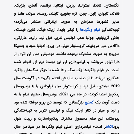
انگلستان، کانادا، استرالیا، برزیل، ایتالیا، فرانسه، آلمان، بلژیک،
فنلاند، تایوان، ژاپن، چین، کره جنوبی، تایلند، روسیه، سوئد، هلند و
سایر کشورها همزمان به صورت اینترنتی منتشر می‌گردد؛
تهیه‌کنندگی
فیلم ولگردها
را نیکی بایدا، اریک فیگ، شاین فیسکه،
جاش گرینباوم، جولیا همر، لوئیس لتریر، فیل لرد، رابرت مازارکی،
داگلاس سی مریفیلد، کریستوفر میلر، دن پررو، آدیتیا سود و جسیکا
سوییچ به صورت مشترک برعهده داشته، موسیقی متن آن اثری از
دارا تیلور می‌باشد و فیلمبرداری آن نیز توسط تیم اور انجام شده
است؛ در فیلم ولگردها یک سگ رها شده با دیگر سگ‌های ولگرد
همکاری می‌کند تا از صاحب سابقش انتقام بگیرد؛ در آگوست سال
2019 میلادی، فیل لرد و کریستوفر میلر قراردادی را با یونیورسال
پیکچرز امضا کردند؛ در ماه می 2021، یونیورسال حقوق فیلم را به
دست آورد، یک
کمدی
بزرگسالان که توسط دن پررو نوشته شده بود
و لرد و میلر در کنار اریک فیگ و لوئیس لتریر به تهیه‌کنندگی
پیوستند؛ این فیلم محصول مشترک پیکچراستارت و ربیت هول
پرود
اکشن
ز است؛ فیلمبرداری اصلی فیلم ولگردها در سپتامبر سال