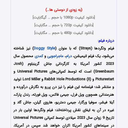
(به زودی از دوستی ها…)
[
دانلود کیفیت 1080p با حجم … گیگابایت
]
[
دانلود کیفیت 720p با حجم … مگابایت
]
[
دانلود کیفیت 480p با حجم … مگابایت
]
درباره فیلم:
فیلم ولگردها (Strays) که با عنوان (
Doggy Style
) نیز شناخته
می‌شود، یک فیلم انیمیشن،
درام
،
ماجراجویی
و
کمدی
محصول سال
2023 کشور آمریکا به کارگردانی جاش گرینباوم (Josh
Greenbaum) است که توسط کمپانی‌‌های Universal Pictures و
Picturestart و Rabbit Hole Productions (II) و Lord Miller تولید
و منتشر شد؛ فیلمنامه این فیلم را نیز دن پررو به نگارش درآورده و
هنرمندانی همچون ویل فرل، جیمی فاکس، ویل فورته، رندل پارک،
آیلا فیشر، سوفیا ورگارا، جیمی دمتریو، هاروی گیلن، جاش گاد و
غیره در آن به ایفای نقش پرداخته‌اند؛ فیلم ولگردها اولین بار در
تاریخ 9 زوئن سال 2023 میلادی توسط کمپانی Universal Pictures
در سینماهای کشور آمریکا اکران خواهد شد سپس در آمریکا،