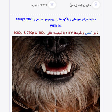
خارجی (به زودی)
۲۲۸۴۱ بازدید
دانلود فیلم سینمایی ولگردها با زیرنویس فارسی Strays 2023
WEB-DL
لایو
اکشن
ولگردها ۲۰۲۳
با کیفیت عالی 1080p & 720p & 480p