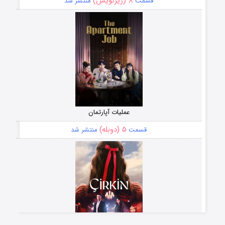
۸ (زیرنویس)
قسمت
منتشر شد
عملیات آپارتمان
۵ (دوبله)
قسمت
منتشر شد