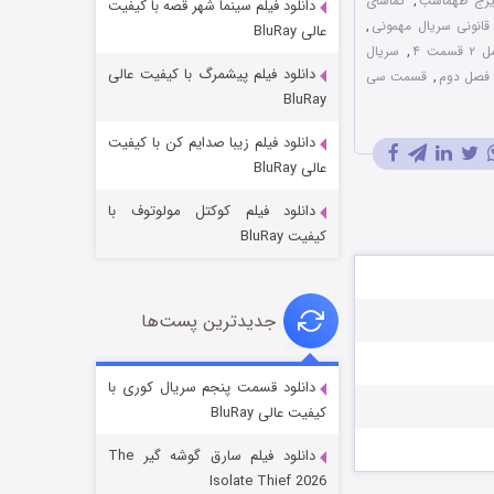
ایرج طهماسب
,
تماشای
دانلود فیلم سینما شهر قصه با کیفیت
 قانونی سریال مهمونی
,
عالی BluRay
ت ۴
,
سریال
دانلود فیلم پیشمرگ با کیفیت عالی
 فصل دوم
,
قسمت سی
BluRay
دانلود فیلم زیبا صدایم کن با کیفیت
جادوگری در مغولستان
عالی BluRay
14 (زیرنویس)
قسمت
منتشر شد
دانلود فیلم کوکتل مولوتوف با
کیفیت BluRay
جدیدترین پست‌ها
دانلود قسمت پنجم سریال کوری با
کیفیت عالی BluRay
باب اسفنجی فصل ۱۷
دانلود فیلم سارق گوشه گیر The
6 (زیرنویس)
قسمت
منتشر شد
Isolate Thief 2026