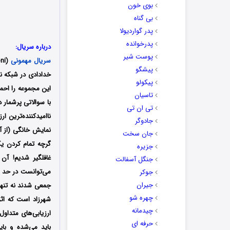
بوی خون
بی گناه
پدر گواردیولا
پدرخوانده
درباره سریال:
پوست شیر
سریال مهمونی
(Mehmooni) سریالی عروسکی،
پیشگو
پیکولو
این مجموعه را احمد
تاسیان
با سوالاتی پرشمار 
تی ان تی
ناامیدکننده‌ترین ا
جادوگر
نمایش خانگی (از آغ
جان سخت
گرچه تمام کردن ی
جزیره
غافلگیر شدیم! آن 
جنگل آسفالت
می‌توانست در حد آ
جوکر
جیران
جمعی شدند نه تنها 
چهره شو
شهرزاد است که اث
چیدمانه
ارزیابی‌های متداو
حرفه ای
باید می‌شده و با