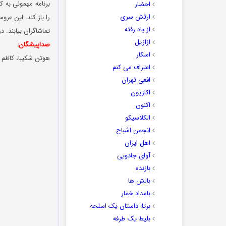
برنامه مهمونی به 
احضار
ارتش سری
را باز کند. این عرو
از یاد رفته
تماشاگران بیابند.
ازازیل
صداپیشگان:
اسکار
هوتن شکیبا، کاظم س
اعتراف می کنم
افعی تهران
اکازیون
اکنون
الکلاسیکو
انجمن اشباح
اهل ایران
آوای جادویی
بازنده
بالش ها
بامداد خمار
برتا: داستان یک اسلحه
بلیط یک‌‌ طرفه