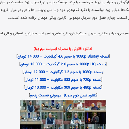
کارگردانی و طراحی ایرج طهماسب با چند عروسک تازه و نوپا خیلی زود توانست در می
سک‌ها خیلی زود توانستند با تکیه کلام‌های خود و با شیرین‌زبانی‌ها راهی در میان گزینه
 در قسمت چهارم فصل دوم سریال مهمونی، نازنین بیاتی مهمان برنامه شده است….
یاحى، بهادر مالکى، سهیل مستجابیان، الى امامى، امیر ادیب، نازنین شعبانى و الی ام
(دانلود قانونی با مصرف اینترنت نیم بها)
[
نسخه 1080p BluRay با حجم 4.6 گیگابایت – 14.000 تومان
]
[
نسخه 1080p HQ با حجم 2.0 گیگابایت – 13.000 تومان
]
[
نسخه 1080p با حجم 1.2 گیگابایت – 12.000 تومان
]
[
نسخه 720p با حجم 533 مگابایت – 11.000 تومان
]
[
نسخه 480p با حجم 309 مگابایت – 10.000 تومان
]
[
دانلود فصل دوم سریال مهمونی قسمت پنجم
]