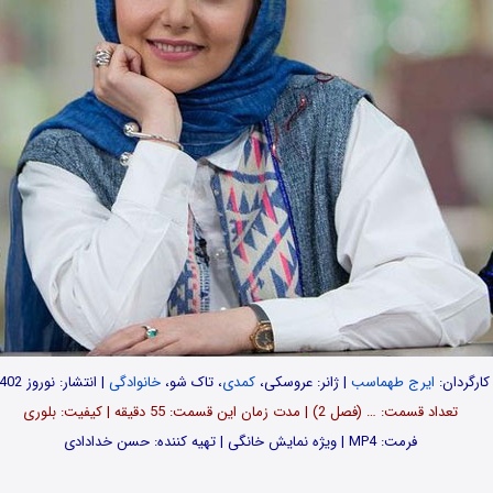
کارگردان:
ایرج طهماسب
| ژانر: عروسکی،
کمدی
، تاک شو،
خانوادگی
| انتشار: نوروز 1402
تعداد قسمت: … (فصل 2) | مدت زمان این قسمت: 55 دقیقه | کیفیت: بلوری
فرمت: MP4 | ویژه نمایش خانگی | تهیه کننده: حسن خدادادی