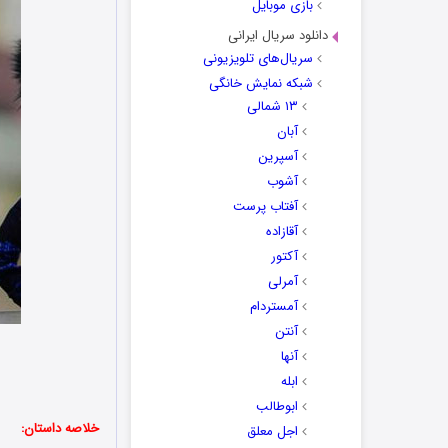
بازی موبایل
دانلود سریال ایرانی
سریال‌های تلویزیونی
شبکه نمایش خانگی
۱۳ شمالی
آبان
آسپرین
آشوب
آفتاب پرست
آقازاده
آکتور
آمرلی
آمستردام
آنتن
آنها
ابله
ابوطالب
خلاصه داستان:
اجل معلق