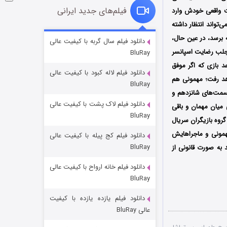
فیلم‌های جدید ایرانی
ت واقعی خودش وارد
‌تواند انتظار داشته
شوگر فصل ۲
 برسد، در عین حال،
دانلود فیلم سال گربه با کیفیت عالی
جلب رضایت اسپانسر
BluRay
7 (زیرنویس)
قسمت
منتشر شد
 بازی که اگر موفق
دانلود فیلم لاله کبود با کیفیت عالی
هد رفت؛ مهمونی هم
BluRay
قسمت‌های شانزدهم و
دانلود فیلم لاک پشت با کیفیت عالی
 بهرام افشاری (قسمت 18) به اوج هماهنگی میان مهمان و باقی
BluRay
روه بازیگران سریال
 مهمونی و ماجراهایش
دانلود فیلم کج‌ پیله با کیفیت عالی
BluRay
د به صورت قانونی از
دانلود فیلم خانه ارواح با کیفیت عالی
خاندان اژدها فصل ۳
BluRay
6 (زیرنویس)
قسمت
منتشر شد
دانلود فیلم یازده یازده با کیفیت
عالی BluRay