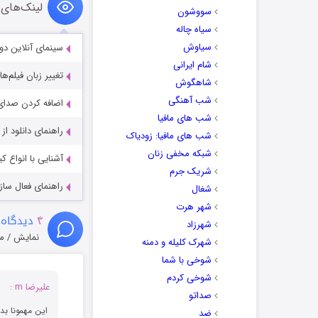
لینک‌های 
سووشون
سیاه چاله
سیاوش
سینمای آنلاین دو
شام ایرانی
تغییر زبان فیلم‌ها
شاهگوش
شب آهنگی
اضافه کردن صدای 
شب های مافیا
راهنمای دانلود ا
شب های مافیا: زودیاک
شبکه مخفی زنان
آشنایی با انواع ک
شریک جرم
راهنمای فعال سازی کیفیت R
شغال
شهر هرت
۴
دیدگاه 
شهرزاد
نمایش / م
شهرک کلیله و دمنه
شوخی با شما
شوخی کردم
علیرضا m :
صداتو
این مهمونا بدر
ضد