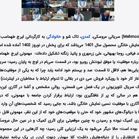
کمدی
، تاک شو و
خانوادگی
به کارگردانی ایرج طهماسب 
خدادادی در شبکه نمایش خانگی محصول سال 1401
 فیاض، روجا بهبهانی، علی زرمهری و پانیذ زنگنه تشکیل داده‌اند؛ مهمونی ایرج طهما
درباره موفقیت یا موفق نبودنش روبرو بود، در قسمت سی‌ام در اوج به پایان رسید؛ سری
رزیابی‌ها هم، لااقل تا قسمت صد و بیستم خود ادامه یابد چرا که به یکی از موفقیت‌
از کار خود با رویکرد فروش سی دی در بقالی تا تدوام ارتباط با مخاطبان در اینترنت)
ک سریال تلویزیونی در یک فصل سی قسمتی، روالی مشخص و آشنا در آثاری این‌چن
هم در سالی که پر از غافلگیری بود؛ ارتباط برقرار کردن جامعه با مهمونی، که در ب
ثاری با موفقیت نسبی نمایش خانگی باشد، به جایی رسید که شخصیت‌های آن وارد ف
با دیالوگ‌های مشهور خود که حتی با موقعیت‌های خود که از این نظر، مهمونی قابل م
ری کمیک نبوده و رسیدن به چنین موقعیتی برای اثری کمیک و در عین حال عروسکی،
ل بوده است؛ حالا دیگر می‌شود به یک ارزیابی کلی رسید؛ چه کارهایی در این مجموع
ید انتظارش را از دنباله‌هایش داشت؛ کلا مهمان دعوت کردن در یک برنامه‌ نم