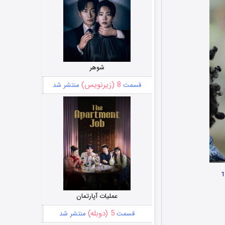
شوهر
8 (زیرنویس)
قسمت
منتشر شد
عملیات آپارتمان
5 (دوبله)
قسمت
منتشر شد