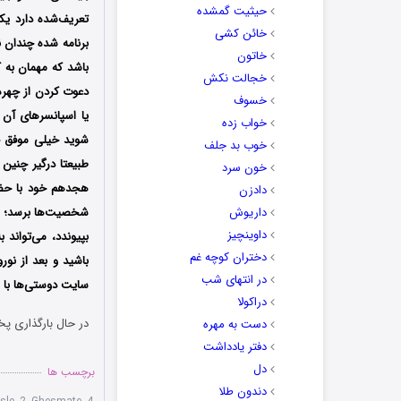
حیثیت گمشده
تعریف‌شده دارد ی
خائن کشی
برنامه شده چندان ن
خاتون
باشد که مهمان به 
خجالت نکش
دعوت کردن از چهره
خسوف
یا اسپانسرهای آن 
خواب زده
شوید خیلی موفق خ
خوب بد جلف
طبیعتا درگیر چنین
خون سرد
دادزن
داریوش
شخصیت‌ها برسد؛ ان
داوینچیز
بپیوندد، می‌تواند 
دختران کوچه غم
باشید و بعد از نوروز، پنجشنب
در انتهای شب
سایت دوستی‌ها با مص
دراکولا
در حال بارگذاری پخ
دست به مهره
دفتر یادداشت
دل
برچسب ها
دندون طلا