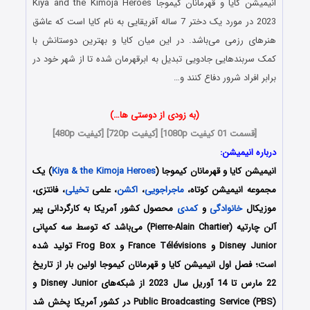
انیمیشن
کایا و قهرمانان کیموجا
Kiya and the Kimoja Heroes
2023 در مورد یک دختر 7 ساله آفریقایی به نام کایا است که عاشق
هنرهای رزمی می‌باشد. در این میان کایا و بهترین دوستانش با
کمک سربندهایی جادویی تبدیل به ابرقهرمان شده تا از شهر خود در
برابر افراد شرور دفاع کنند و…
(به زودی از دوستی ها…)
[قسمت 01 کیفیت 1080p] [کیفیت 720p] [کیفیت 480p]
درباره انیمیشن:
انیمیشن
کایا و قهرمانان کیموجا
(
Kiya & the Kimoja Heroes
) یک
مجموعه انیمیشن کوتاه،
ماجراجویی
،
اکشن
، علمی
تخیلی
، فانتزی،
موزیکال
خانوادگی
و
کمدی
محصول کشور آمریکا به کارگردانی پیر
آلن چارتیه (Pierre-Alain Chartier) می‌باشد که توسط سه کمپانی‌
Disney Junior و France Télévisions و Frog Box تولید شده
است؛ فصل اول انیمیشن
کایا و قهرمانان کیموجا
اولین بار از تاریخ
22 مارس تا 14 آوریل سال 2023 از شبکه‌های Disney Junior و
Public Broadcasting Service (PBS) در کشور آمریکا پخش شد