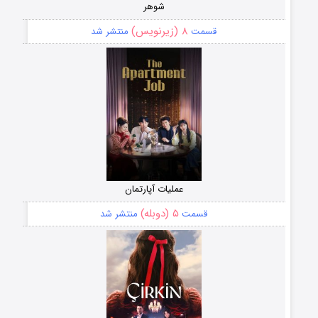
شوهر
۸ (زیرنویس)
قسمت
منتشر شد
عملیات آپارتمان
۵ (دوبله)
قسمت
منتشر شد