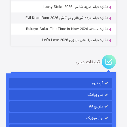
جادوگری در مغولستان
دانلود فیلم ضربه شانس Lucky Strike 2026
۱۴ (زیرنویس)
قسمت
منتشر شد
دانلود فیلم مرده شیطانی در آتش Evil Dead Burn 2026
دانلود مستند Bukayo Saka: The Time is Now 2026
دانلود فیلم بیا عشق بورزیم Let’s Love 2026
تبلیغات متنی
باب اسفنجی فصل ۱۷
آپ تیون
۶ (زیرنویس)
قسمت
منتشر شد
پنل پیامک
ملودی 98
نواز موزیک