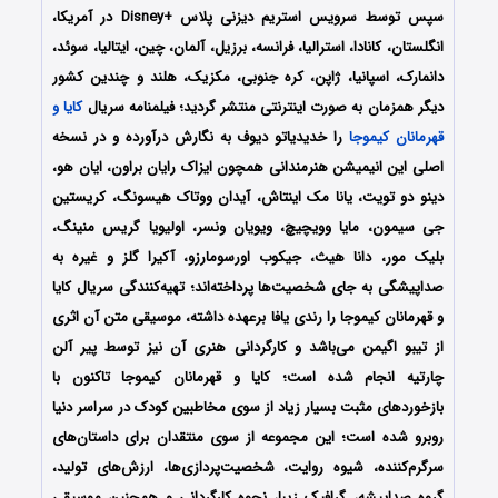
سپس توسط سرویس استریم دیزنی پلاس +Disney در آمریکا،
انگلستان، کانادا، استرالیا، فرانسه، برزیل، آلمان، چین، ایتالیا، سوئد،
دانمارک، اسپانیا، ژاپن، کره جنوبی، مکزیک، هلند و چندین کشور
دیگر همزمان به صورت اینترنتی منتشر گردید؛ فیلمنامه سریال
کایا و
قهرمانان کیموجا
را خدیدیاتو دیوف به نگارش درآورده و در نسخه
اصلی این انیمیشن هنرمندانی همچون ایزاک رایان براون، ایان هو،
دینو دو تویت، یانا مک اینتاش، آیدان ووتاک هیسونگ، کریستین
جی سیمون، مایا وویچیچ، ویویان ونسر، اولیویا گریس منینگ،
بلیک مور، دانا هیث، جیکوب اورسومارزو، آکیرا گلز و غیره به
صداپیشگی به جای شخصیت‌ها پرداخته‌‌اند؛ تهیه‌کنندگی سریال
کایا
و قهرمانان کیموجا
را رندی یافا برعهده داشته، موسیقی متن آن اثری
از تیبو اگیمن می‌باشد و کارگردانی هنری آن نیز توسط پیر آلن
چارتیه انجام شده است؛
کایا و قهرمانان کیموجا
تاکنون با
بازخوردهای مثبت بسیار زیاد از سوی مخاطبین کودک در سراسر دنیا
روبرو شده است؛ این مجموعه از سوی منتقدان برای داستان‌های
سرگرم‌کننده، شیوه روایت، شخصیت‌پردازی‌ها، ارزش‌های تولید،
گروه صداپیشه، گرافیک زیبا، نحوه کارگردانی و همچنین موسیقی