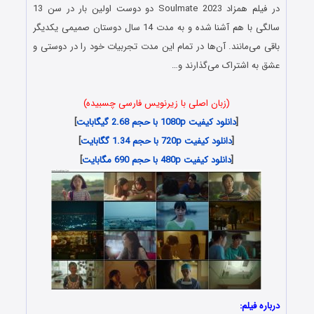
در فیلم
همزاد
Soulmate 2023 دو دوست اولین بار در سن 13
سالگی با هم آشنا شده و به مدت 14 سال دوستان صمیمی یکدیگر
باقی می‌مانند. آن‌ها در تمام این مدت تجربیات خود را در دوستی و
عشق به اشتراک می‌گذارند و…
(زبان اصلی با زیرنویس فارسی چسبیده)
[
دانلود کیفیت 1080p با حجم 2.68 گیگابایت
]
[
دانلود کیفیت 720p با حجم 1.34 گگابایت
]
[
دانلود کیفیت 480p با حجم 690 مگابایت
]
درباره فیلم: