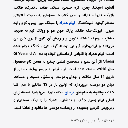
آلمان، اسپانیا، چین، کره جنوبی، سوئد، هلند، دانمارک، فنلاند،
بلژیک، تایوان، تایلند و سایر کشورها همزمان به صورت اینترنتی
منتشر گردید؛ تهیه‌کنندگی
فیلم همزاد
را سونگ مین بیون، کوون اوه
هیون، کیونگ-یک جانگ، پارک جون هو و ووتک کیم به صورت
مشترک، برعهده داشته، تدوین و ویرایش آن کاری از یون هان می
می‌باشد و فیلمبرداری آن نیز توسط گوک هیون کانگ انجام شده
است؛ فیلم همزاد با اقتباس از داستانی کوتاه به نام Qi Yue and An
Sheng اثر آنی بیبی و همچنین فیلمی چینی به همین نام محصول
سال 2016، ساخته شده است؛ این فیلم به جوهر روابط انسانی از
طریق 14 سال ملاقات و جدایی، دوستی و عشق، حسرت و حسادت
میان دو دوست می‌پردازد که اولین بار در 13 سالگی با هم آشنا
شدند؛ چنانچه به فیلم‌های
کره ای
علاقه دارید، می‌توانید نسخه زبان
اصلی فیلم بسیار جذاب و تماشایی همزاد را با ‌لینک مستقیم و
زیرنویس فارسی چسبیده از وبسایت دوستی ها دانلود و تماشا کنید.
در حال بارگذاری پخش کننده...