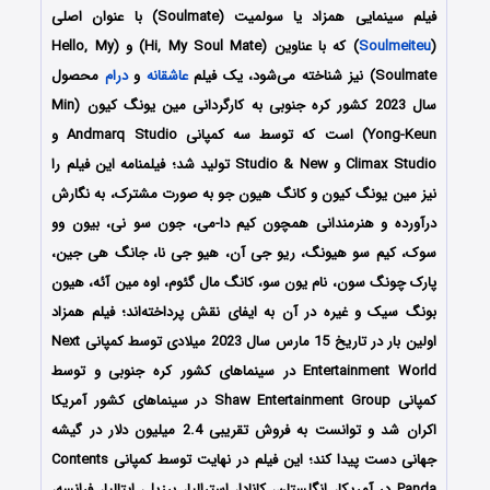
فیلم سینمایی همزاد یا سولمیت (Soulmate) با عنوان اصلی
(
Soulmeiteu
) که با عناوین (Hi, My Soul Mate) و (Hello, My
Soulmate) نیز شناخته می‌شود، یک فیلم
عاشقانه
و
درام
محصول
سال 2023 کشور کره جنوبی به کارگردانی مین یونگ کیون (Min
Yong-Keun) است که توسط سه کمپانی‌ Andmarq Studio و
Climax Studio و Studio & New تولید شد؛ فیلمنامه این فیلم را
نیز مین یونگ کیون و کانگ هیون جو به صورت مشترک، به نگارش
درآورده و هنرمندانی همچون کیم دا-می، جون سو نی، بیون وو
سوک، کیم سو هیونگ، ریو جی آن، هیو جی نا، جانگ هی جین،
پارک چونگ سون، نام یون سو، کانگ مال گئوم، اوه مین آئه، هیون
بونگ سیک و غیره در آن به ایفای نقش پرداخته‌اند؛ فیلم همزاد
اولین بار در تاریخ 15 مارس سال 2023 میلادی توسط کمپانی Next
Entertainment World در سینماهای کشور کره جنوبی و توسط
کمپانی Shaw Entertainment Group در سینماهای کشور آمریکا
اکران شد و توانست به فروش تقریبی 2.4 میلیون دلار در گیشه
جهانی دست پیدا کند؛ این فیلم در نهایت توسط کمپانی Contents
Panda در آمریکا، انگلستان، کانادا، استرالیا، برزیل، ایتالیا، فرانسه،