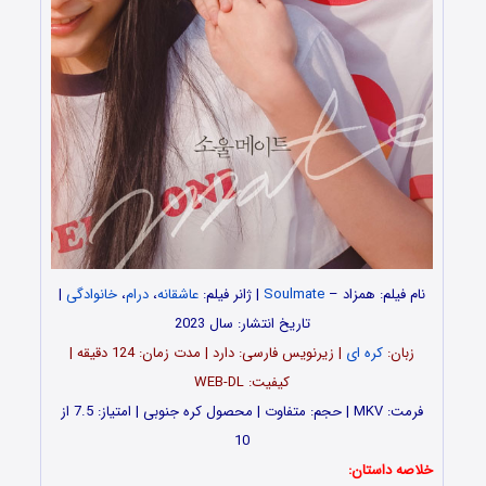
نام فیلم:
همزاد –
Soulmate
| ژانر فیلم:
عاشقانه
،
درام
،
خانوادگی
|
تاریخ انتشار: سال 2023
زبان:
کره ای
| زیرنویس فارسی: دارد | مدت زمان: 124 دقیقه |
کیفیت: WEB-DL
فرمت: MKV | حجم: متفاوت | محصول کره جنوبی | امتیاز: 7.5 از
10
خلاصه داستان: