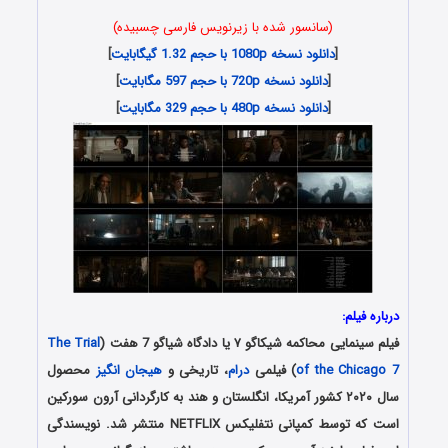
(سانسور شده با زیرنویس فارسی چسبیده)
[
دانلود نسخه 1080p با حجم 1.32 گیگابایت
]
[
دانلود نسخه 720p با حجم 597 مگابایت
]
[
دانلود نسخه 480p با حجم 329 مگابایت
]
درباره فیلم:
فیلم سینمایی محاکمه شیکاگو ۷ یا دادگاه شیاگو 7 هفت (
The Trial
of the Chicago 7
) فیلمی
درام
، تاریخی و
هیجان انگیز
محصول
سال ۲۰۲۰ کشور آمریکا، انگلستان و هند به کارگردانی آرون سورکین
است که توسط کمپانی نتفلیکس NETFLIX منتشر شد. نویسندگی