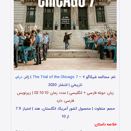
نام: محاکمه شیکاگو ۷ –
The Trial of the Chicago 7
| ژانر:
درام
،
تاریخی | انتشار: 2020
زبان: دوبله فارسی + انگلیسی | مدت زمان: 02:10:10 | زیرنویس
فارسی: دارد
حجم: متفاوت | محصول کشور آمریکا، انگلستان، هند | امتیاز: 7.9
از 10
خلاصه داستان: