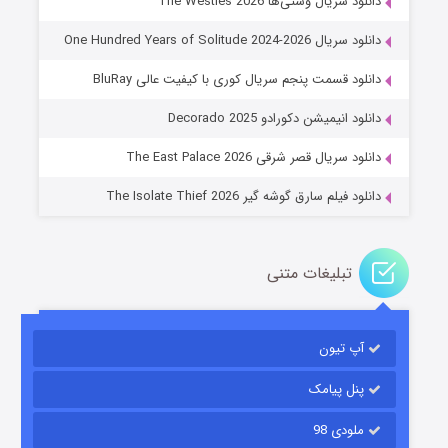
دانلود سریال وستی‌ها The Westies 2026
دانلود سریال One Hundred Years of Solitude 2024-2026
دانلود قسمت پنجم سریال کوری با کیفیت عالی BluRay
عملیات آپارتمان
دانلود انیمیشن دکورادو Decorado 2025
۲ (زیرنویس)
قسمت
منتشر شد
دانلود سریال قصر شرقی The East Palace 2026
دانلود فیلم سارق گوشه گیر The Isolate Thief 2026
تبلیغات متنی
آپ تیون
مردگان متحرک: شهر مرده ۳
۲ (زیرنویس)
قسمت
منتشر شد
پنل پیامک
ملودی 98