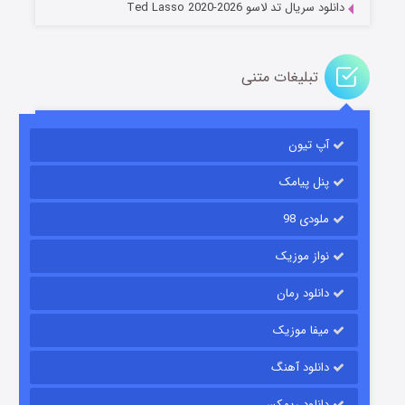
دانلود سریال تد لاسو Ted Lasso 2020-2026
تبلیغات متنی
آپ تیون
باب اسفنجی فصل ۱۷
۶ (زیرنویس)
قسمت
منتشر شد
پنل پیامک
ملودی 98
نواز موزیک
دانلود رمان
میفا موزیک
دانلود آهنگ
رویایی برای تو
دانلود ریمکس