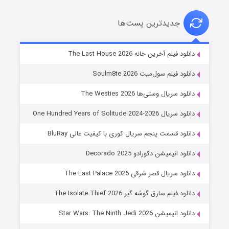
جدیدترین پست‌ها
خاندان اژدها فصل ۳
دانلود فیلم آخرین خانه The Last House 2026
۶ (زیرنویس)
قسمت
منتشر شد
دانلود فیلم سول‌میت Soulm8te 2026
دانلود سریال وستی‌ها The Westies 2026
دانلود سریال One Hundred Years of Solitude 2024-2026
دانلود قسمت پنجم سریال کوری با کیفیت عالی BluRay
دانلود انیمیشن دکورادو Decorado 2025
دانلود سریال قصر شرقی The East Palace 2026
جادوگری در مغولستان
دانلود فیلم سارق گوشه گیر The Isolate Thief 2026
۱۴ (زیرنویس)
قسمت
منتشر شد
دانلود انیمیشن Star Wars: The Ninth Jedi 2026