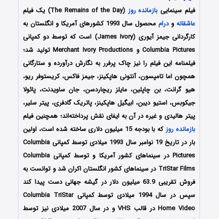
فیلم سینمایی
بازمانده روز
(The Remains of the Day) یک فیلم
عاشقانه
و
درام
محصول سال 1993 کشورهای آمریکا و انگلستان به
کارگردانی جیمز آیوری (James Ivory) است که توسط دو کمپانی
Columbia Pictures و Merchant Ivory Productions تولید شد؛
فیلمنامه این فیلم را نیز چاک پرفرر به نگارش درآورده و ستارگانی
همچون اما تامپسون، آنتونی هاپکینز، جیمز فاکس، کریستوفر ریو،
هیو گرانت، بن چاپلین، مایلز ریچاردسن، جان ساویدنت، پائولا
جیکوبس، استیو دیبن، ابیگیل هاپکینز، پاتریک گادفری، پیتر سلیر،
پیتر هالیدی و غیره در آن به ایفای نقش پرداخته‌اند؛ همچنین فیلم
بازمانده روز
که با بودجه 15 میلیون دلاری ساخته شده است، اولین
بار در تاریخ 19 نوامبر سال 1993 میلادی توسط کمپانی Columbia
Pictures در سینماهای کشور آمریکا و توسط کمپانی Columbia
TriStar Films در سینماهای کشور انگلستان اکران شد و توانست به
فروش تقریبی 63.9 میلیون دلار در گیشه جهانی دست پیدا کند
سپس در سال 1994 میلادی توسط کمپانی Columbia TriStar
Home Video در قالب VHS و در سال 2007 میلادی نیز توسط