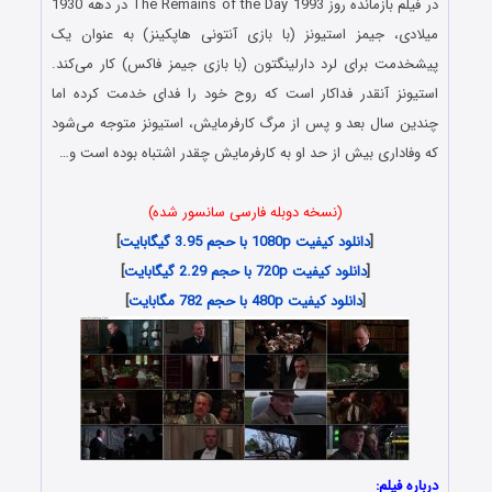
در فیلم بازمانده روز The Remains of the Day 1993 در دهه 1930
میلادی، جیمز استیونز (با بازی آنتونی هاپکینز) به عنوان یک
پیشخدمت برای لرد دارلینگتون (با بازی جیمز فاکس) کار می‌کند.
استیونز آنقدر فداکار است که روح خود را فدای خدمت کرده اما
چندین سال بعد و پس از مرگ کارفرمایش، استیونز متوجه می‌شود
که وفاداری بیش از حد او به کارفرمایش چقدر اشتباه بوده است و…
(نسخه دوبله فارسی سانسور شده)
[
دانلود کیفیت 1080p با حجم 3.95 گیگابایت
]
[
دانلود کیفیت 720p با حجم 2.29 گیگابایت
]
[
دانلود کیفیت 480p با حجم 782 مگابایت
]
درباره فیلم: