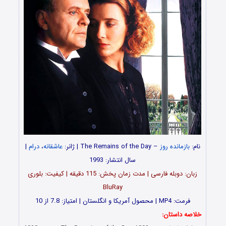
نام:
بازمانده روز
– The Remains of the Day | ژانر:
عاشقانه
،
درام
|
سال انتشار: 1993
زبان: دوبله فارسی | مدت زمان پخش: 115 دقیقه | کیفیت: بلوری
BluRay
فرمت: MP4 | محصول آمریکا و انگلستان | امتیاز: 7.8 از 10
خلاصه داستان: