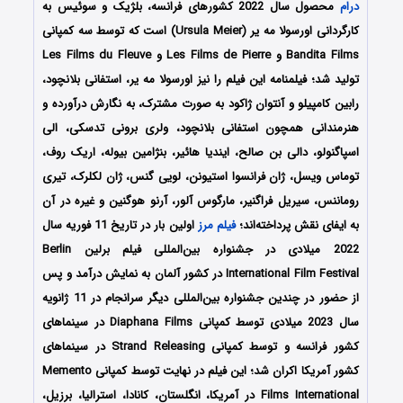
درام
محصول سال 2022 کشورهای فرانسه، بلژیک و سوئیس به
کارگردانی اورسولا مه یر (Ursula Meier) است که توسط سه کمپانی‌
Bandita Films و Les Films de Pierre و Les Films du Fleuve
تولید شد؛ فیلمنامه این فیلم را نیز اورسولا مه یر، استفانی بلانچود،
رابین کامپیلو و آنتوان ژاکود به صورت مشترک، به نگارش درآورده و
هنرمندانی همچون استفانی بلانچود، ولری برونی تدسکی، الی
اسپاگنولو، دالی بن صالح، ایندیا هائیر، بنژامین بیوله، اریک روف،
توماس ویسل، ژان فرانسوا استیونن، لویی گنس، ژان لکلرک، تیری
روماننس، سیریل فراگنیر، مارگوس آلور، آرنو هوگنین و غیره در آن
به ایفای نقش پرداخته‌اند؛
فیلم مرز
اولین بار در تاریخ 11 فوریه سال
2022 میلادی در جشنواره بین‌المللی فیلم برلین Berlin
International Film Festival در کشور آلمان به نمایش درآمد و پس
از حضور در چندین جشنواره بین‌المللی دیگر سرانجام در 11 ژانویه
سال 2023 میلادی توسط کمپانی Diaphana Films در سینماهای
کشور فرانسه و توسط کمپانی Strand Releasing در سینماهای
کشور آمریکا اکران شد؛ این فیلم در نهایت توسط کمپانی Memento
Films International در آمریکا، انگلستان، کانادا، استرالیا، برزیل،