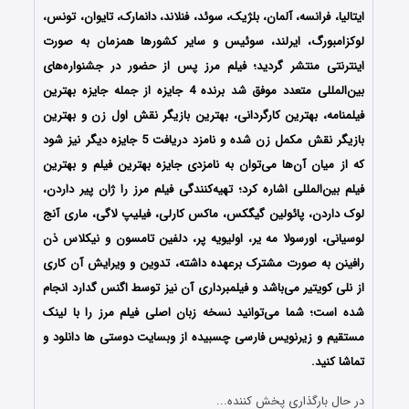
ایتالیا، فرانسه، آلمان، بلژیک، سوئد، فنلاند، دانمارک، تایوان، تونس،
لوکزامبورگ، ایرلند، سوئیس و سایر کشورها همزمان به صورت
اینترنتی منتشر گردید؛ فیلم مرز پس از حضور در جشنواره‌های
بین‌المللی متعدد موفق شد برنده 4 جایزه از جمله جایزه بهترین
فیلمنامه، بهترین کارگردانی، بهترین بازیگر نقش اول زن و بهترین
بازیگر نقش مکمل زن شده و نامزد دریافت 5 جایزه دیگر نیز شود
که از میان آن‌ها می‌توان به نامزدی جایزه بهترین فیلم و بهترین
فیلم بین‌المللی اشاره کرد؛ تهیه‌کنندگی فیلم مرز را ژان پیر داردن،
لوک داردن، پائولین گیگکس، ماکس کارلی، فیلیپ لاگی، ماری آنج
لوسیانی، اورسولا مه یر، اولیویه پر، دلفین تامسون و نیکلاس ذن
رافینن به صورت مشترک برعهده داشته، تدوین و ویرایش آن کاری
از نلی کویتیر می‌باشد و فیلمبرداری آن نیز توسط اگنس گدارد انجام
شده است؛ شما می‌توانید نسخه زبان اصلی فیلم
مرز
را با ‌لینک
مستقیم و زیرنویس فارسی چسبیده از وبسایت دوستی ها دانلود و
تماشا کنید.
در حال بارگذاری پخش کننده...