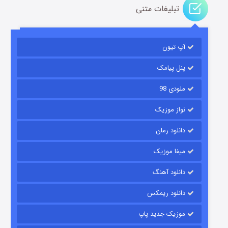
تبلیغات متنی
مردگان متحرک: شهر مرده ۳
۲ (زیرنویس)
قسمت
منتشر شد
آپ تیون
پنل پیامک
ملودی 98
نواز موزیک
دانلود رمان
میفا موزیک
شکست استوارت در نجات جهان
دانلود آهنگ
۷ (زیرنویس)
قسمت
منتشر شد
دانلود ریمکس
موزیک جدید پاپ