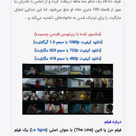
طرف دادگاه یک حکم سه ماهه دریافت کرده و از تماس با مادرش یا
عبور از فاصله 100 متری خانه او منع می‌شود. اما این جدایی تمایل
مارگارت را برای نزدیک شدن به خانواده‌اش تشدید می‌کند و…
(سانسور شده با زیرنویس فارسی چسبیده)
[
دانلود کیفیت 1080p با حجم 1.6 گیگابایت
]
[
دانلود کیفیت 720p با حجم 829 مگابایت
]
[
دانلود کیفیت 480p با حجم 418 مگابایت
]
درباره فیلم:
فیلم
مرز یا لاین
(The Line) با عنوان اصلی (
La ligne
) یک فیلم