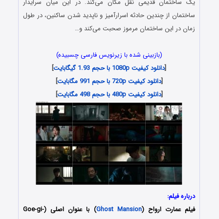
یک ساختمان قدیمی نقل مکان می‌کند. در این میان سرایدار
ساختمان از چندین حادثه اسرارآمیز و ناپدید شدن ساکنین، در طول
زمان در این ساختمان مرموز صحبت می‌کند و…
(بازبینی شده با زیرنویس فارسی چسبیده)
[
دانلود کیفیت 1080p با حجم 1.93 گیگابایت
]
[
دانلود کیفیت 720p با حجم 991 مگابایت
]
[
دانلود کیفیت 480p با حجم 498 مگابایت
]
درباره فیلم:
فیلم
عمارت ارواح
(
Ghost Mansion
) با عنوان اصلی (Goe-gi-