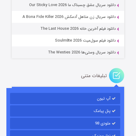
دانلود سریال عشق چسبناک ما Our Sticky Love 2026
عملیات آپارتمان
دانلود سریال زن متاهل آدمکش A Bona Fide Killer 2026
۲ (زیرنویس)
قسمت
منتشر شد
دانلود فیلم آخرین خانه The Last House 2026
دانلود فیلم سول‌میت Soulm8te 2026
دانلود سریال وستی‌ها The Westies 2026
تبلیغات متنی
مردگان متحرک: شهر مرده ۳
۲ (زیرنویس)
قسمت
منتشر شد
آپ تیون
پنل پیامک
ملودی 98
نواز موزیک