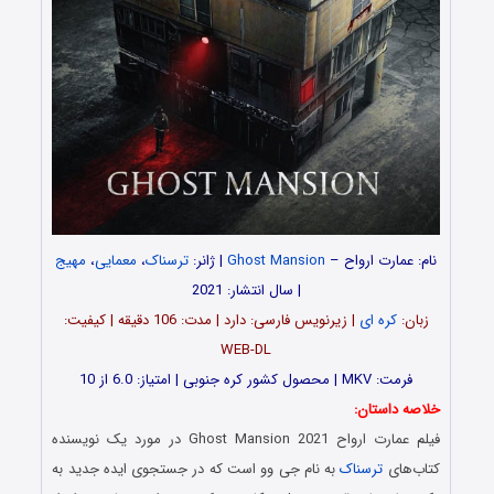
نام:
عمارت ارواح
–
Ghost Mansion
| ژانر:
ترسناک
،
معمایی
،
مهیج
| سال انتشار: 2021
زبان:
کره ای
| زیرنویس فارسی: دارد | مدت: 106 دقیقه | کیفیت:
WEB-DL
فرمت: MKV | محصول کشور کره جنوبی | امتیاز: 6.0 از 10
خلاصه داستان:
فیلم
عمارت ارواح
Ghost Mansion 2021 در مورد یک نویسنده
کتاب‌های
ترسناک
به نام جی وو است که در جستجوی ایده جدید به