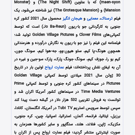
maen-syon) که با عناوین (The Night Shift) و (Monster
Mansion) و (The Grotesque Mansion) نیز شناخته می‌شود، یک
فیلم
ترسناک
،
معمایی
و
هیجان انگیز
محصول سال 2021 کشور کره
جنوبی به کارگردانی جو با-ریون (Jo Ba-Reun) است که توسط
کمپانی‌‌های Clover Films و Golden Village Pictures تولید شد؛
فیلمنامه این فیلم را نیز جو با-ریون به نگارش درآورده و هنرمندانی
همچون هونگ-پا کیم، سئو هیون-وو، جه-هوا کیم، سونگ جون،
کیم بو را، جوزف کیم، سونگ جونگ پارک، پارک سو-جین و غیره در
آن به ایفای نقش پرداخته‌اند؛ فیلم
عمارت ارواح
اولین بار در تاریخ
30 ژوئن سال 2021 میلادی توسط کمپانی‌ Golden Village
Pictures در سینماهای کشور کره جنوبی و توسط کمپانی Prime
Time Media Ventures در سینماهای کشور آمریکا اکران شد و
توانست به فروش تقریبی 532 هزار دلار در گیشه دست پیدا کند
سپس توسط سرویس استریم Tubi TV در آمریکا، انگلستان، کانادا،
برزیل، ایتالیا، فرانسه، آلمان، استرالیا، اسپانیا، چین، کره جنوبی،
مکزیک، ژاپن، فنلاند، هلند، سنگاپور و سایر کشورها همزمان به
صورت اینترنتی منتشر گردید؛ فیلم
عمارت ارواح
پس از اکران با