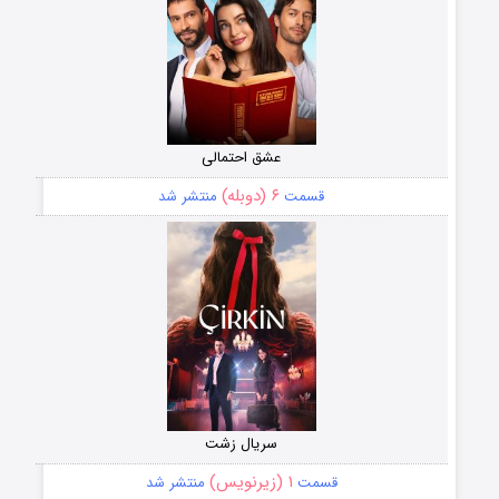
عشق احتمالی
۶ (دوبله)
قسمت
منتشر شد
سریال زشت
۱ (زیرنویس)
قسمت
منتشر شد