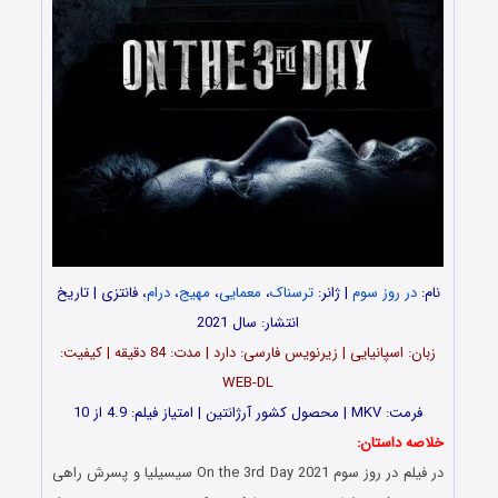
نام:
در روز سوم
| ژانر:
ترسناک
،
معمایی
،
مهیج
،
درام
، فانتزی | تاریخ
انتشار: سال 2021
زبان: اسپانیایی | زیرنویس فارسی: دارد | مدت: 84 دقیقه | کیفیت:
WEB-DL
فرمت: MKV | محصول کشور آرژانتین | امتیاز فیلم: 4.9 از 10
خلاصه داستان:
در فیلم
در روز سوم
On the 3rd Day 2021 سیسیلیا و پسرش راهی