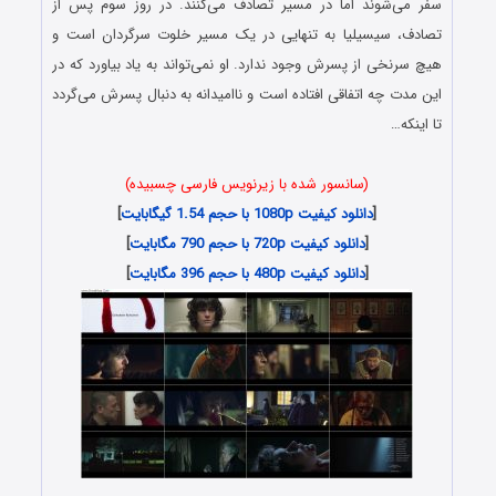
سفر می‌شوند اما در مسیر تصادف می‌کنند. در روز سوم پس از
تصادف، سیسیلیا به تنهایی در یک مسیر خلوت سرگردان است و
هیچ سرنخی از پسرش وجود ندارد. او نمی‌تواند به یاد بیاورد که در
این مدت چه اتفاقی افتاده است و ناامیدانه به دنبال پسرش می‌گردد
تا اینکه…
(سانسور شده با زیرنویس فارسی چسبیده)
[
دانلود کیفیت 1080p با حجم 1.54 گیگابایت
]
[
دانلود کیفیت 720p با حجم 790 مگابایت
]
[
دانلود کیفیت 480p با حجم 396 مگابایت
]