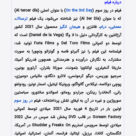
درباره فیلم:
فیلم
در روز سوم
(
On the 3rd Day
) با عنوان اصلی (Al tercer día)
که با عنوان (Al 3er Día) نیز شناخته می‌شود، یک فیلم
ترسناک
،
معمایی
،
درام
، فانتزی و
هیجان انگیز
محصول سال 2021 کشور
آرژانتین به کارگردانی دنیل دا لا وگا (Daniel de la Vega) است که
توسط دو کمپانی‌ Del Toro Films و Furia Films تولید شد؛
فیلمنامه این فیلم را نیز آلبرتو فاسه و گونزالو ونچورا به صورت
مشترک، به نگارش درآورده و هنرمندانی همچون فدریکو آمیتا،
ماریانا آنخیلری، اوکتاویا بلمونت، سوزانا بلتران، آرتورو بونین،
سرجیو بوریس، دیگو کرمونسی، لاتارو دلگادو، ماتیاس دومیزی،
پوچی دوکاسه، نیکلاس گالواگنو، ورونیکا اینتیل، اسمار نونیز، رودولفو
رانی، آلخاندرا رینکن، جراردو رومانو، اسوالدو سانتورو، سباستین
سوروژین و غیره در آن به ایفای نقش پرداخته‌اند؛ فیلم
در روز سوم
اولین بار در تاریخ 4 فوریه سال 2021 میلادی توسط کمپانی‌
Scream Factory در قالب DVD پخش شد سپس در سال 2022
میلادی توسط سرویس استریم Freaks On و Shudder در آمریکا،
انگلستان، کانادا، برزیل، ایتالیا، فرانسه، آلمان، استرالیا، اسپانیا،