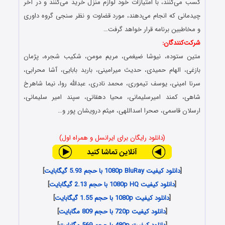
کسب می‌کنند، با امتیازات خود لوازم منزل خرید می‌کنند و در آخر
چیدمانی که انجام می‌دهند، مورد قضاوت و نظر سنجی گروه داوری
و مخاطبین برنامه قرار خواهد گرفت…
شرکت‌کنندگان:
متین ستوده، نیوشا ضیغمی، مریم مومن، شکیب شجره، پژمان
بازغی، الهام حمیدی، حدیث میرامینی، باربد بابایی، آشا محرابی،
سرنا امینی، یوسف تیموری، محمد نادری، عبدالله روا، نیما شاهرخ
شاهی، کمند امیرسلیمانی، محیا دهقانی، سپند امیر سلیمانی،
ارسلان قاسمی، صحرا اسداللهی، میثم درویشان پور و…
(دانلود رایگان برای ایرانسل و همراه اول)
[
دانلود کیفیت 1080p BluRay با حجم 5.93 گیگابایت
]
[
دانلود کیفیت 1080p HQ با حجم 2.13 گیگابایت
]
[
دانلود کیفیت 1080p با حجم 1.55 گیگابایت
]
[
دانلود کیفیت 720p با حجم 809 مگابایت
]