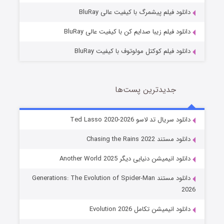
7 (زیرنویس)
قسمت
منتشر شد
دانلود فیلم پیشمرگ با کیفیت عالی BluRay
دانلود فیلم زیبا صدایم کن با کیفیت عالی BluRay
دانلود فیلم کوکتل مولوتوف با کیفیت BluRay
جدیدترین پست‌ها
خاندان اژدها فصل ۳
دانلود سریال تد لاسو Ted Lasso 2020-2026
6 (زیرنویس)
قسمت
منتشر شد
دانلود مستند Chasing the Rains 2022
دانلود انیمیشن دنیایی دیگر Another World 2025
دانلود مستند Generations: The Evolution of Spider-Man
2026
دانلود انیمیشن تکامل Evolution 2026