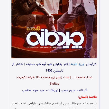
کارگردان:
ایرج طایفه
| ژانر: رئالیتی شو، گیم شو، مسابقه | انتشار: از
تابستان 1402
تعداد قسمت‌: … | مدت زمان این قسمت: 85 دقیقه | کیفیت:
BluRay
گرداننده: مریم مومن | تهیه‌کننده: سید جواد هاشمی
خلاصه داستان:
در چیدمانه، میهمانان پس از انجام چالش‌های طراحی شده، امتیاز