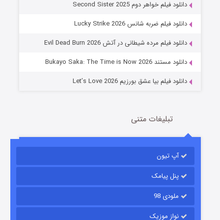
دانلود فیلم خواهر دوم Second Sister 2025
جادوگری در مغولستان
دانلود فیلم ضربه شانس Lucky Strike 2026
14 (زیرنویس)
قسمت
منتشر شد
دانلود فیلم مرده شیطانی در آتش Evil Dead Burn 2026
دانلود مستند Bukayo Saka: The Time is Now 2026
دانلود فیلم بیا عشق بورزیم Let’s Love 2026
تبلیغات متنی
باب اسفنجی فصل ۱۷
آپ تیون
6 (زیرنویس)
قسمت
منتشر شد
پنل پیامک
ملودی 98
نواز موزیک