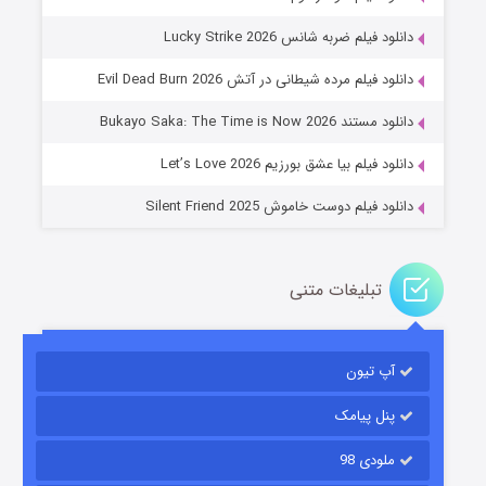
دانلود فیلم ضربه شانس Lucky Strike 2026
باب اسفنجی فصل ۱۷
دانلود فیلم مرده شیطانی در آتش Evil Dead Burn 2026
۶ (زیرنویس)
قسمت
منتشر شد
دانلود مستند Bukayo Saka: The Time is Now 2026
دانلود فیلم بیا عشق بورزیم Let’s Love 2026
دانلود فیلم دوست خاموش Silent Friend 2025
تبلیغات متنی
رویایی برای تو
آپ تیون
۱۵ (دوبله)
قسمت
منتشر شد
پنل پیامک
ملودی 98