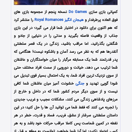
کمپانی بازی سازی
Do Games
نسخه پنجم از مجموعه بازی های
فوق العاده پرطرفدار و
هیجان انگیز
Royal Romances
را منتشر کرد
که هم اکنون برای دانلود در اختیار شما قرار می گیرد؛ در این بازی
جذاب از واقعیت فاصله بگیرید و مدتی را در دنیایی از جادو و
شگفتی بگذرانید، اما مراقب باشید، زندگی در یک قصر سلطنتی
آنقدرها هم که به نظر می رسد آسان و باشکوه نیست! هنگامی که
پدر قدرتمند شما یک مسابقه مرگبار را میان خواستگاران و عاشقان
شما ترتیب می دهد، خیانت و دورویی از سمت افراد مختلف حتی
از سوی نزدیک ترین افراد شما، به یک احتمال بسیار قوی تبدیل می
شود! گویی تهدید و
جنگی
خشونت آمیز میان عاشقان شما کافی
نیست و از سوی دیگر مردم کشور شما که در داخل و خارج از
مرزهای پادشاهی زندگی می کنند، مشکلات عجیب و غریب جدیدی
را تجربه می کنند که فقط شما می توانید آن ها را حل کنید؛ در این
داستان سلطنتی سرشار از عشق، فریب، فساد و قدرت، خطر در هر
نقطه در کمین شماست پس کاملا مراقب حرکات خود باشد و به هر
کسی اعتماد نکنید؛ اما آیا شما خواهید توانست به موقع و قبل از