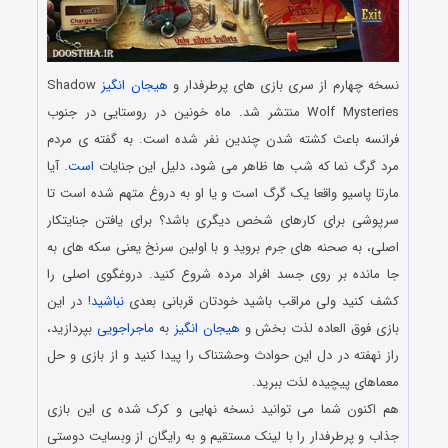
نسخه چهارم از سری بازی های پرطرفدار و
هیجان انگیز
Shadow
Wolf Mysteries منتشر شد. ماه خونین در روستایی در جنوب
فرانسه باعث کشته شدن چندین نفر شده است. به گفته ی مردم
مرد گرگ نما که شب ها ظاهر می شود، دلیل این جنایات
است
. آیا
مارتا پاسیو واقعا یک گرگ است و یا او به دروغ متهم شده است تا
سرپوشی برای کارهای شخص دیگری باشد؟ برای یافتن جنایتکار
اصلی، به صحنه های جرم بروید و با اولین سرنخ یعنی سکه های به
جا مانده بر روی جسد افراد مرده شروع کنید. دروغگوی اصلی را
کشف کنید ولی مراقب باشید خودتان قربانی بعدی
نباشید
! در این
بازی فوق العاده لذت بخش و
هیجان انگیز
به
ماجراجویی
بپردازید،
راز نهفته در دل این حوادث وحشتناک را پیدا کنید و از بازی و حل
معماهای پیچیده لذت ببرید.
هم اکنون شما می توانید نسخه نهایی و کرک شده ی این بازی
جذاب و پرطرفدار را با لینک مستقیم و به رایگان از وبسایت دوستی