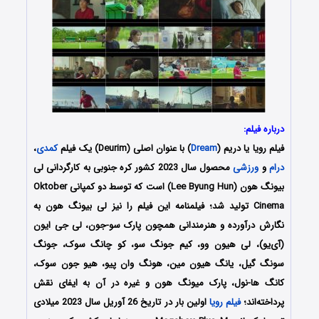
درباره فیلم:
فیلم رویا یا دریم (
Dream
) با عنوان اصلی (Deurim) یک فیلم
کمدی
،
درام
و
ورزشی
محصول سال 2023 کشور کره جنوبی به کارگردانی لی
بیونگ هون (Lee Byung Hun) است که توسط دو کمپانی Oktober
Cinema تولید شد؛ فیلمنامه این فیلم را نیز لی بیونگ هون به
نگارش درآورده و هنرمندانی همچون پارک سو-جون، لی جی ایون
(آی‌یو)، لی هیون وو، کیم جونگ سو، کو چانگ سوک، جونگ
سونگ گیل، یانگ هیون مین، هونگ وان پیو، هیو جون سوک،
کانگ ها-نول، پارک میونگ هون و غیره در آن به ایفای نقش
پرداخته‌اند؛
فیلم رویا
اولین بار در تاریخ 26 آوریل سال 2023 میلادی