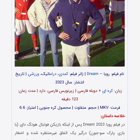
نام فیلم:
رویا –
Dream
| ژانر فیلم:
کمدی
،
درام
اتیک،
ورزشی
| تاریخ
انتشار: سال 2023
زبان:
کره ای
+ دوبله فارسی | زیرنویس فارسی: دارد | مدت زمان:
123 دقیقه
فرمت: MKV | حجم: متفاوت | محصول کره جنوبی | امتیاز: 6.6
خلاصه داستان:
در فیلم
رویا
Dream 2023 پس از اینکه بازیکن فوتبال هونگ دای (با
بازی پارک سو-جون) درگیر یک اتفاق غیرمنتظره شده و اخطار