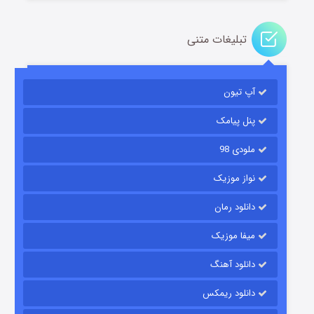
تبلیغات متنی
آپ تیون
باب اسفنجی فصل ۱۷
۶ (زیرنویس)
قسمت
منتشر شد
پنل پیامک
ملودی 98
نواز موزیک
دانلود رمان
میفا موزیک
دانلود آهنگ
رویایی برای تو
دانلود ریمکس
۱۵ (دوبله)
قسمت
منتشر شد