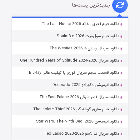
جدیدترین پست‌ها
خاندان اژدها فصل ۳
دانلود فیلم آخرین خانه The Last House 2026
۶ (زیرنویس)
قسمت
منتشر شد
دانلود فیلم سول‌میت Soulm8te 2026
دانلود سریال وستی‌ها The Westies 2026
دانلود سریال One Hundred Years of Solitude 2024-2026
دانلود قسمت پنجم سریال کوری با کیفیت عالی BluRay
دانلود انیمیشن دکورادو Decorado 2025
دانلود سریال قصر شرقی The East Palace 2026
جادوگری در مغولستان
دانلود فیلم سارق گوشه گیر The Isolate Thief 2026
۱۴ (زیرنویس)
قسمت
منتشر شد
دانلود انیمیشن Star Wars: The Ninth Jedi 2026
دانلود سریال تد لاسو Ted Lasso 2020-2026