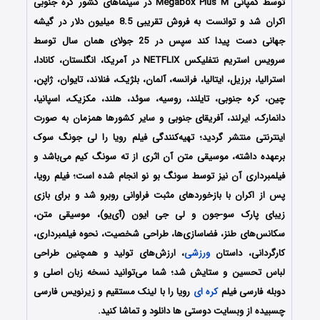
توسط کمپانی Megabox Plus M در سینماهای کشور کره جنوبی
اکران شد و توانست به فروش تقریبی 8.5 میلیون دلار در گیشه
جهانی دست پیدا کند سپس در 25 جولای همان سال توسط
سرویس استریم نتفلیکس NETFLIX در آمریکا، انگلستان، کانادا،
استرالیا، برزیل، ایتالیا، فرانسه، آلمان، بلژیک، فنلاند، تایوان، ژاپن،
چین، کره جنوبی، تایلند، روسیه، سوئد، هلند، مکزیک، اسپانیا،
دانمارک، ایرلند، آفریقای جنوبی و سایر کشورها همزمان به صورت
اینترنتی منتشر گردید؛ تهیه‌کنندگی فیلم رویا را لی جونگ سوک
برعهده داشته، موسیقی متن آن اثری از ته سونگ کیم می‌باشد و
فیلمبرداری آن نیز توسط سونگ بو نو انجام شده است؛ فیلم رویا،
پس از اکران با بازخوردهای مثبت فراوانی روبرو شد و برای بازی
زیبای پارک سو-جون و لی جی ایون (آی‌یو)، موسیقی متن،
سکانس‌های طنز، فضاسازی‌ها، طراحی شخصیت، نحوه فیلمبرداری،
کارگردانی، داستان
ورزشی
، ارزش‌های تولید و همچنین طراحی
لباس تحسین و ستایش شد؛ شما می‌توانید نسخه زبان اصلی و
دوبله فارسی فیلم
کره ای
رویا را با ‌لینک مستقیم و زیرنویس فارسی
چسبیده از وبسایت دوستی ها دانلود و تماشا کنید.