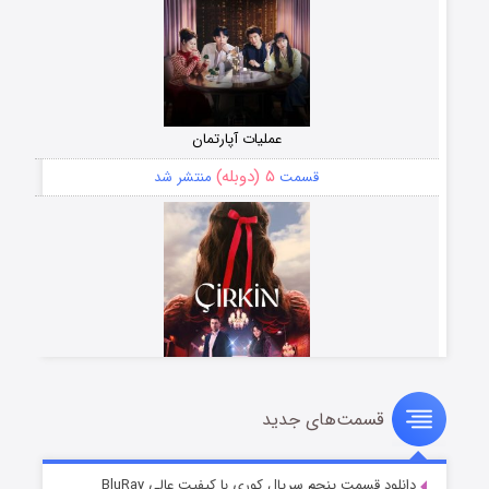
عملیات آپارتمان
۵ (دوبله)
قسمت
منتشر شد
قسمت‌های جدید
سریال زشت
۲ (زیرنویس)
قسمت
منتشر شد
دانلود قسمت پنجم سریال کوری با کیفیت عالی BluRay