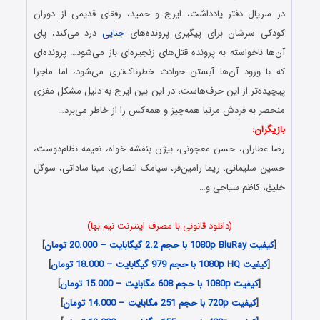
در سریال دفتر یادداشت، ایرج و حمید، رفقای قدیمی از دوران
کودکی سرشان برای پیگیری پرونده‌های
جنایی
درد می‌کند، پای
آن‌ها ناخواسته به پرونده قتل‌‍‌های زنجیره‌ای باز می‌شود… پرونده‌ای
که با ورود آن‌ها آبستن حوادث خطرناک‌تری می‌شود، اما ماجرا
پیچیده‌تر از این حرف‌هاست، در این بین ایرج به دلیل مشکل مغزی
منحصر به فردش مرتبا همه‌چیز و همه‌کس را از خاطر می‌برد…
بازیگران:
رضا عطاران، حسن معجونی، بیژن بنفشه‌ خواه، نعیمه نظام‌دوست،
حسین سلیمانی، ریما رامین‌فر، سیامک انصاری، مینا ساداتی، سوگل
خلیق، کاظم سیاحی و…
(دانلود قانونی با مصرف اینترنت نیم بها)
[
کیفیت 1080p BluRay با حجم 2.2 گیگابایت – 20.000 تومان
]
[
کیفیت 1080p HQ با حجم 979 گیگابایت – 18.000 تومان
]
[
کیفیت 1080p با حجم 608 مگابایت – 15.000 تومان
]
[
کیفیت 720p با حجم 251 مگابایت – 14.000 تومان
]