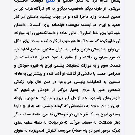
پلیس اشاره کرد که شکل جذابی از
کمدی
موقعیت محسوب
می‌شود؛ از طرف دیگر، شخصیت دیگری به نام کارآگاه غراب نیز در
همین قسمت وارد ماجرا شده و در جهت پیشبرد داستان در کنار
حمید و ایرج می‌ایستد؛ نویسنده فیلمنامه برای گسترش داستان
خود تنها روی خط اصلی آن مانور نداده و داستانک‌هایی را به موازات
آن خلق کرده که عمده آن‌ها هم خوب از کار درآمده است؛ برای مثال
می‌توان به دوستی نازنین و امیر به عنوان ساکنین مجتمع اشاره کرد
که فرم سینوسی داشته و از عشق به نفرت تبدیل شده است؛ در
قسمت سوم و به موازات تحقیقات پلیسی ایرج به شیوه خودش و
همراهی حمید، با بخشی از گذشته او آشنا شده و بیشتر پی به علاقه
سیمین به تحقیقات پلیسی می‌بریم؛ در عین حال وارد زندگی
شخصی منیر با مردی بسیار بزرگتر از خودش می‌شویم که
شوخی‌های بامزه‌ای هم از دل آن بیرون می‌آید؛ همچنین رابطه
نازنین و مادر معتاد به نوشابه‌اش که گوشه چشمی هم به ایرج دارد!
رسیدن ایرج به یک قبر خالی در قبرستانی قدیمی، نقطه عطف دیگر
دفتر یادداشت به حساب می‌آید که در نهایت به نقطه عطف بعدی
(مرگ مرموز امیر در وام حمام) می‌رسد؛ کیارش اسدی‌زاده به عنوان