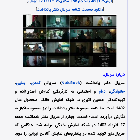
[
کیفیت 480p با حجم 155 مگابایت – 12.000 تومان
]
[
دانلود قسمت ششم سریال دفتر یادداشت
]
درباره سریال:
سریال دفتر یادداشت (
NoteBook
) سریالی
کمدی
،
جنایی
،
خانوادگی
،
درام
و اجتماعی به کارگردانی کیارش اسدی‌زاده و
تهیه‌کنندگی حسین اکبری در شبکه نمایش خانگی محصول سال
1402 است؛ فیلمنامه مجموعه دفتر یادداشت را نیز مسعود خاکباز به
نگارش درآورده‌ است؛ قسمت چهارم از سریال دفتر یادداشت جمعه
17 آذرماه 1402 در شبکه نمایش خانگی عرضه شد؛ هنگامی که
سریال‌های‌ تولید شده در پلتفرم‌های نمایش آنلاین ایرانی را مورد