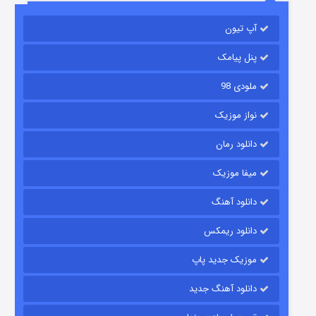
آپ تیون
مردگان متحرک: شهر مرده ۳
۲ (زیرنویس)
قسمت
منتشر شد
پنل پیامک
ملودی 98
نواز موزیک
دانلود رمان
میفا موزیک
دانلود آهنگ
شکست استوارت در نجات جهان
دانلود ریمکس
۷ (زیرنویس)
قسمت
منتشر شد
موزیک جدید پاپ
دانلود آهنگ جدید