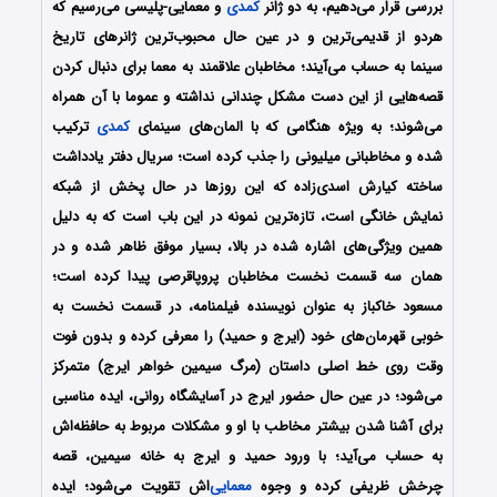
بررسی قرار می‌دهیم، به دو ژانر
کمدی
و معمایی-پلیسی می‌رسیم که
هردو از قدیمی‌ترین و در عین حال محبوب‌ترین ژانرهای تاریخ
سینما به حساب می‌آیند؛ مخاطبان علاقمند به معما برای دنبال کردن
قصه‌هایی از این دست مشکل چندانی نداشته و عموما با آن همراه
می‌شوند؛ به ویژه هنگامی که با المان‌های سینمای
کمدی
ترکیب
شده و مخاطبانی میلیونی را جذب کرده است؛ سریال دفتر یادداشت
ساخته کیارش اسدی‌زاده که این روزها در حال پخش از شبکه
نمایش خانگی است، تازه‌ترین نمونه در این باب است که به دلیل
همین ویژگی‌های اشاره شده در بالا، بسیار موفق ظاهر شده و در
همان سه قسمت نخست مخاطبان پروپاقرصی پیدا کرده است؛
مسعود خاکباز به عنوان نویسنده فیلمنامه، در قسمت نخست به
خوبی قهرمان‌های خود (ایرج و حمید) را معرفی کرده و بدون فوت
وقت روی خط اصلی داستان (مرگ سیمین خواهر ایرج) متمرکز
می‌شود؛ در عین حال حضور ایرج در آسایشگاه روانی، ایده مناسبی
برای آشنا شدن بیشتر مخاطب با او و مشکلات مربوط به حافظه‌اش
به حساب می‌آید؛ با ورود حمید و ایرج به خانه سیمین، قصه
چرخش ظریفی کرده و وجوه
معمایی
‌اش تقویت می‌شود؛ ایده