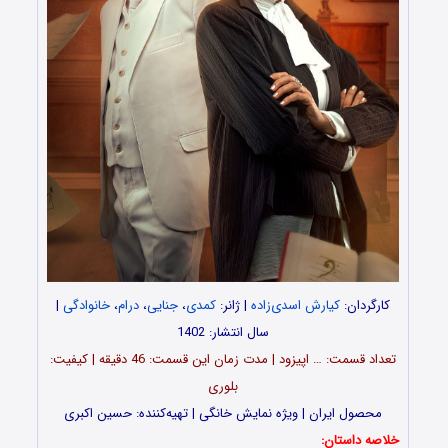
کارگردان:
کیارش اسدی‌زاده
| ژانر:
کمدی
،
جنایی
،
درام
،
خانوادگی
|
سال انتشار: 1402
تعداد قسمت‌: … اپیزود | مدت زمان این قسمت: 46 دقیقه | کیفیت:
بلوری
محصول ایران | ویژه نمایش خانگی | تهیه‌کننده: حسین اکبری
خلاصه داستان: