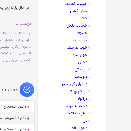
حیثیت گمشده
در حال بارگذاری پخ
خائن کشی
خاتون
برچسب ها
خجالت نکش
خسوف
2006 1080p BluRay
خواب زده
تایتان های نوجوان: مزاحمی در ت
دانلود رایگان انیمیشن  Titans Trouble in Tokyo 2006
خوب بد جلف
انیمیشن Teen Titans: Trouble in Tokyo 2006
خون سرد
کمدی
,
ماجراجویی
,
نقد
دادزن
داریوش
داوینچیز
دختران کوچه غم
مطالب پی
در انتهای شب
دراکولا
دست به مهره
دانلود انیمیشن Pooh’s Super Sleuth Christmas Movie 2007
دفتر یادداشت
دانلود انیمیشن ملودی تایم 8
دل
دندون طلا
دانلود انیمیشن Space Dogs: Adventure to the Moon 2016