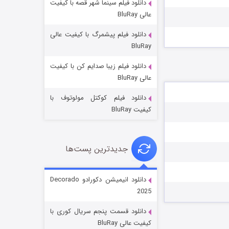
دانلود فیلم سینما شهر قصه با کیفیت
عالی BluRay
دانلود فیلم پیشمرگ با کیفیت عالی
BluRay
دانلود فیلم زیبا صدایم کن با کیفیت
جادوگری در مغولستان
عالی BluRay
۱۴ (زیرنویس)
قسمت
منتشر شد
دانلود فیلم کوکتل مولوتوف با
کیفیت BluRay
جدیدترین پست‌ها
دانلود انیمیشن دکورادو Decorado
2025
باب اسفنجی فصل ۱۷
دانلود قسمت پنجم سریال کوری با
۶ (زیرنویس)
قسمت
منتشر شد
کیفیت عالی BluRay