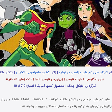
ام:
تایتان های نوجوان: مزاحمی در توکیو
| ژانر:
اکشن
،
ماجراجویی
،
تخیلی
| انتشار: 2006
زبان: انگلیسی + دوبله فارسی | زیرنویس فارسی: دارد | مدت زمان: 75 دقیقه
کارگردان: مایکل چانگ | محصول کشور آمریکا | امتیاز: 7.0 از 10
در انیمیشن تایتان های نوجوان: مز
ایتان‌های نوجوان به توکیو رفته و با دشمنی باستانی روبرو می‌شوند که…