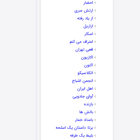
احضار
ارتش سری
از یاد رفته
ازازیل
اسکار
اعتراف می کنم
افعی تهران
اکازیون
اکنون
الکلاسیکو
انجمن اشباح
اهل ایران
آوای جادویی
بازنده
بالش ها
بامداد خمار
برتا: داستان یک اسلحه
بلیط یک‌‌ طرفه