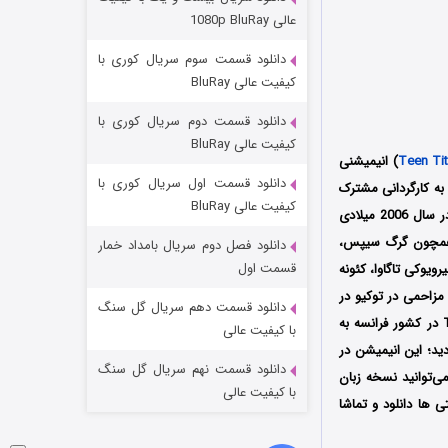
مردگان متحرک: شهر مرده ۳
عالی 1080p BluRay
۲ (زیرنویس)
قسمت
منتشر شد
دانلود قسمت سوم سریال کوری با
کیفیت عالی BluRay
دانلود قسمت دوم سریال کوری با
کیفیت عالی BluRay
Teen Ti
) انیمیشنی
دانلود قسمت اول سریال کوری با
ه کارگردانی مشترک
کیفیت عالی BluRay
مایکل چانگ، بن جونز و مت یانگبرگ (Michael Chang و Ben Jones و Matt Youngberg) است که در سال 2006 میلادی
یمیشن صداپیشگانی همچون گرگ سیپس،
دانلود فصل دوم سریال بامداد خمار
شکست استوارت در نجات جهان
قسمت اول
ویوکی تاگاوا، کئونه
مزاحمی در توکیو در
۷ (زیرنویس)
قسمت
منتشر شد
دانلود قسمت دهم سریال گل سنگ
تاریخ 15 سپتامبر سال 2006 میلادی در شبکه Cartoon Network در کشور آمریکا و در شبکه Toonami در کشور فرانسه به
با کیفیت عالی
 توسط کمپانی Warner Home Video در قالب DVD پخش گردید؛ این انیمیشن در
دانلود قسمت نهم سریال گل سنگ
م اکنون شما می‌توانید نسخه زبان
با کیفیت عالی
 ها دانلود و تماشا