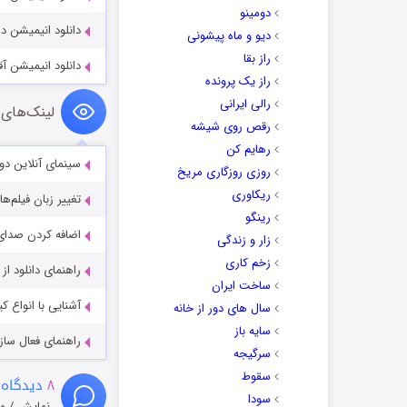
دومینو
دانلود انیمیشن داگ 1st Movie 1999
دیو و ماه پیشونی
راز بقا
دانلود انیمیشن آقای فاکس 
راز یک پرونده
رالی ایرانی
لینک‌های 
رقص روی شیشه
رهایم کن
سینمای آنلاین دو
روزی روزگاری مریخ
ریکاوری
تغییر زبان فیلم‌ها
رینگو
اضافه کردن صدای 
زار و زندگی
زخم کاری
راهنمای دانلود ا
ساخت ایران
آشنایی با انواع ک
سال های دور از خانه
سایه باز
راهنمای فعال سازی کیفیت R
سرگیجه
سقوط
۸
دیدگاه 
سودا
نمایش / م