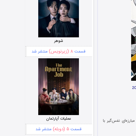
شوهر
۸ (زیرنویس)
قسمت
منتشر شد
عملیات آپارتمان
احمی در توکیو Teen Titans: Trouble in Tokyo 2006 پس از مبارزه‌ای نفس‌گیر با
۵ (دوبله)
قسمت
منتشر شد