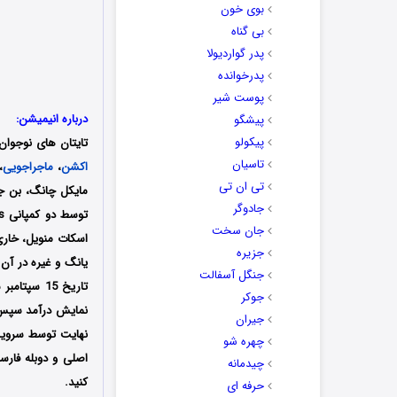
بوی خون
بی گناه
پدر گواردیولا
پدرخوانده
پوست شیر
درباره انیمیشن:
پیشگو
پیکولو
تایتان های نوجوان:
تاسیان
اکشن
،
ماجراجویی
،
تی ان تی
جادوگر
جان سخت
اسکات منویل، خاری 
جزیره
یانگ و غیره در آن
جنگل آسفالت
جوکر
جیران
چهره شو
اصلی و دوبله فارس
چیدمانه
کنید.
حرفه ای