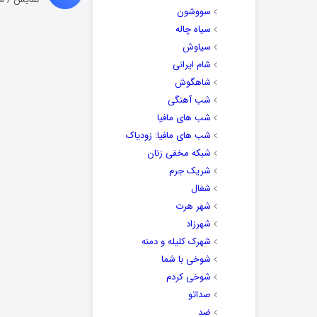
سووشون
سیاه چاله
سیاوش
شام ایرانی
شاهگوش
شب آهنگی
شب های مافیا
شب های مافیا: زودیاک
شبکه مخفی زنان
شریک جرم
شغال
شهر هرت
شهرزاد
شهرک کلیله و دمنه
شوخی با شما
شوخی کردم
صداتو
ضد