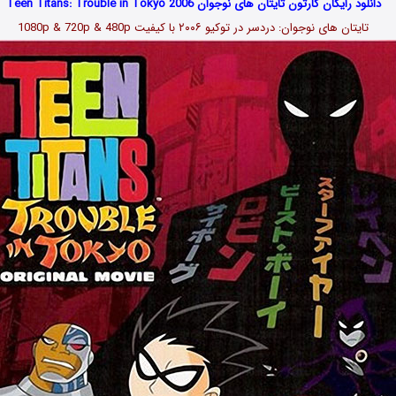
دانلود رایگان کارتون تایتان های نوجوان Teen Titans: Trouble in Tokyo 2006
تایتان های نوجوان: دردسر در توکیو ۲۰۰۶ با کیفیت 1080p & 720p & 480p