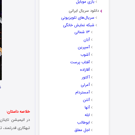
بازی موبایل
دانلود سریال ایرانی
سریال‌های تلویزیونی
شبکه نمایش خانگی
۱۳ شمالی
آبان
آسپرین
آشوب
آفتاب پرست
آقازاده
آکتور
آمرلی
ن
آمستردام
آنتن
آنها
خلاصه داستان:
ابله
ابوطالب
تبهکاری قدرتمند، ت
اجل معلق