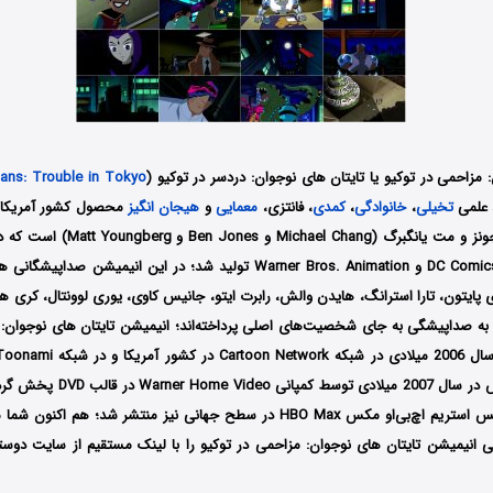
 مزاحمی در توکیو یا تایتان های نوجوان: دردسر در توکیو (
tans: Trouble in Tokyo
 علمی
تخیلی
،
خانوادگی
،
کمدی
، فانتزی،
معمایی
و
هیجان انگیز
محصول کشور آمریکا ب
توسط دو کمپانی DC Comics و Warner Bros. Animation تولید شد؛ در این ان
پایتون، تارا استرانگ، هایدن والش، رابرت ایتو، جانیس کاوی، یوری لوونتال، کری هیر
 به صداپیشگی به جای شخصیت‌های اصلی پرداخته‌اند؛ انیمیشن تایتان های نوجوان: 
نمایش درآمد سپس در سال 2007 میلادی
نهایت توسط سرویس استریم اچ‌بی‌او مکس HBO Max در سطح جهانی نیز منتشر شد؛ ه
ی انیمیشن تایتان های نوجوان: مزاحمی در توکیو را با لینک مستقیم از سایت دوستی