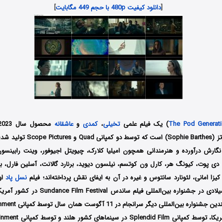
[
دانلود کیفیت 480p با حجم 449 مگابایت
]
The Pod Generat
) یک فیلم علمی
تخیلی
،
کمدی
و
عاشقانه
کارگردانی سوفی بارتز (Sophie Barthes) 
نگارش درآورده و هنرمندانی همچون امیلیا کلارک، چیویتل اجیوفور، وینت رابینسون، و
 دی پوت، کیونگ هر، کارل ون کوتسم، نیلسون دیوید، برنارد گالانت، آسلین فارل، ب
یزا امانی، لئونارد سانتوس و غیره در آن به ایفای نقش پرداخته‌اند؛ فیلم
نسل پاد
ژانویه سال 2023 میلادی در جشنواره بین‌المللی فی
سینماهای کشور آمریکا، توسط ک