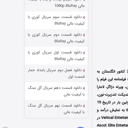
مردگان متحرک: شهر مرده ۳
عالی 1080p BluRay
2 (زیرنویس)
قسمت
منتشر شد
دانلود قسمت سوم سریال کوری با
کیفیت عالی BluRay
دانلود قسمت دوم سریال کوری با
کیفیت عالی BluRay
دانلود قسمت اول سریال کوری با
کیفیت عالی BluRay
دانلود فصل دوم سریال بامداد خمار
محصول سال 2023 کشور انگلستان به
شکست استوارت در نجات جهان
قسمت اول
است که توسط دو کمپانی Quad و Scope Pictures تولید شد؛ فیلمنامه این فیلم را
7 (زیرنویس)
قسمت
منتشر شد
یرله دژاگر، لامارا
دانلود قسمت دهم سریال گل سنگ
با کیفیت عالی
ندیکت لندزبرت-نون،
اولین بار در تاریخ 19
دانلود قسمت نهم سریال گل سنگ
لم ساندس Sundance Film Festival در کشور آمریکا به نمایش درآمد و
با کیفیت عالی
پس از حضور در چندین جشنواره بین‌المللی دیگر سرانجام در 11 آگوست همان سال توسط کمپانی Vertical Entertainment در
مپانی Splendid Film در سینماهای کشور هلند و توسط کمپانی Ascot Elite Entertainment