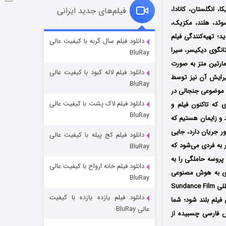
کران شد؛ این فیلم در نهایت توسط کمپانی MK2 Films در آمریکا، انگلستان، کانادا،
فیلم‌های جدید ایرانی
 سوئد، هلند، مکزیک،
؛ تهیه‌کنندگی فیلم
شوگر فصل ۲
دانلود فیلم سال گربه با کیفیت عالی
تانگوی دیکیسر، سیرا
BluRay
7 (زیرنویس)
قسمت
منتشر شد
مارتین متز به صورت
دانلود فیلم لاله کبود با کیفیت عالی
یرایش آن نیز توسط
BluRay
ه موضوعی جنجالی در
دانلود فیلم لاک پشت با کیفیت عالی
 که تاکنون فیلم و
BluRay
 و زایمان هستیم که
ر جریان دارد، جایی
دانلود فیلم کج‌ پیله با کیفیت عالی
 به فردی می‌شود که
BluRay
 پروسه حاملگی را به
دانلود فیلم خانه ارواح با کیفیت عالی
خاندان اژدها فصل ۳
دی به هوش مصنوعی
BluRay
6 (زیرنویس)
قسمت
منتشر شد
نداشته و خواهان داشتن فرزند به روال سنتی می‌باشد؛ فیلم نسل پاد پس از حضور در جشنواره‌های بین‌المللی Sundance Film
دانلود فیلم یازده یازده با کیفیت
گردانی و بهترین فیلم بلند شود؛ شما
عالی BluRay
س فارسی چسبیده از