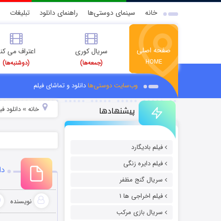
خانه
سینمای دوستی‌ها
راهنمای دانلود
تبلیغات
صفحه اصلی
سریال کوری
اعتراف می کن
HOME
(جمعه‌ها)
(دوشنبه‌ها)
وب‌سایت دوستی‌ها
دانلود و تماشای فیلم
پیشنهادها
خانه
دانلود ف
»
فیلم بادیگارد
فیلم دایره زنگی
دانل
سریال گنج مظفر
فیلم اخراجی ها ۱
نویسنده
سریال بازی مرکب