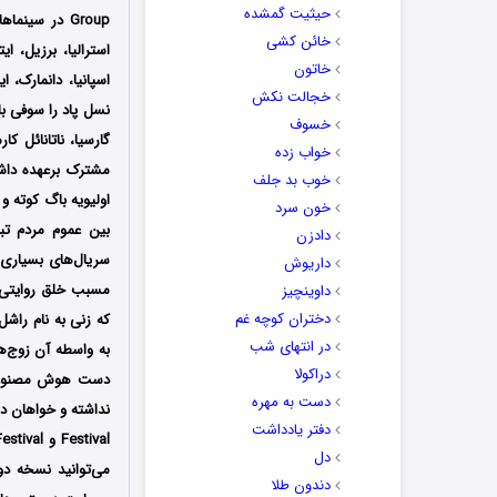
حیثیت گمشده
خائن کشی
استرالیا، برزیل، ا
خاتون
اسپانیا، دانمارک، 
خجالت نکش
نسل پاد را سوفی با
خسوف
گارسیا، ناتانائل ک
خواب زده
مشترک برعهده داشت
خوب بد جلف
اولیویه باگ کوته و
خون سرد
بین عموم مردم تب
دادزن
سریال‌های بسیاری 
داریوش
مسبب خلق روایتی
داوینچیز
دختران کوچه غم
که زنی به نام راش
در انتهای شب
به واسطه آن زوج‌ها
دراکولا
دست هوش مصنوعی 
دست به مهره
دفتر یادداشت
دل
می‌توانید نسخه دو
دندون طلا