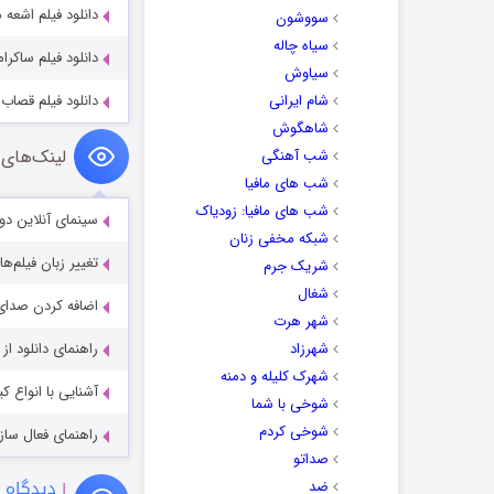
دانلود فیلم اشعه مرگبار 17
سووشون
سیاه چاله
دانلود فیلم ساکرامنتو nto 2024
سیاوش
شام ایرانی
دانلود فیلم قصاب ها دوب
شاهگوش
لینک‌های 
شب آهنگی
شب های مافیا
شب های مافیا: زودیاک
سینمای آنلاین دو
شبکه مخفی زنان
تغییر زبان فیلم‌ها
شریک جرم
شغال
اضافه کردن صدای 
شهر هرت
شهرزاد
راهنمای دانلود ا
شهرک کلیله و دمنه
آشنایی با انواع ک
شوخی با شما
شوخی کردم
راهنمای فعال سازی کیفیت R
صداتو
۱
دیدگاه 
ضد