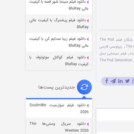
دانلود فیلم سینما شهر قصه با کیفیت
عالی BluRay
دانلود فیلم پیشمرگ با کیفیت عالی
BluRay
دانلود فیلم زیبا صدایم کن با کیفیت
دانلود رایگان فیلم The Pod
جادوگری در مغولستان
عالی BluRay
,
زیرنویس فارسی
14 (زیرنویس)
قسمت
منتشر شد
,
فیلم سینمایی نسل
دانلود فیلم کوکتل مولوتوف با
نقد فیلم The Pod Generation
کیفیت BluRay
جدیدترین پست‌ها
دانلود فیلم سول‌میت Soulm8te
2026
باب اسفنجی فصل ۱۷
دانلود سریال وستی‌ها The
6 (زیرنویس)
قسمت
منتشر شد
Westies 2026