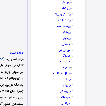
بوی خون
بی گناه
پدر گواردیولا
پدرخوانده
پوست شیر
پیشگو
پیکولو
تاسیان
تی ان تی
درباره فیلم:
جادوگر
فیلم نسل پاد (
ion
جان سخت
جزیره
نیز سوفی بارتز به 
جنگل آسفالت
استریجهافتیگ، اما
جوکر
پادریگ تورلی، پل ک
جیران
چهره شو
چیدمانه
حرفه ای