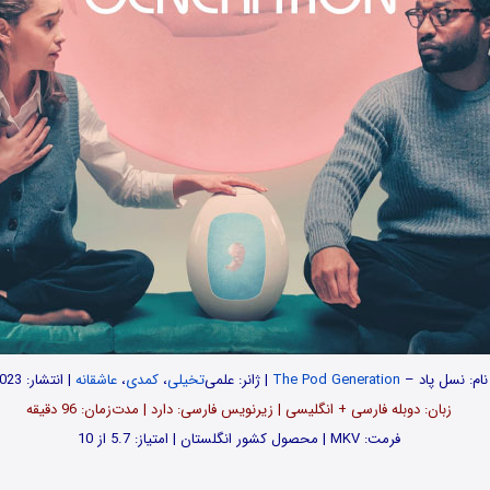
نام:
نسل پاد –
The Pod Generation
| ژانر: علمی‌
تخیلی
،
کمدی
،
عاشقانه
| انتشار: 2023
زبان: دوبله فارسی + انگلیسی | زیرنویس فارسی: دارد | مدت‌زمان: 96 دقیقه
فرمت: MKV | محصول کشور انگلستان | امتیاز: 5.7 از 10