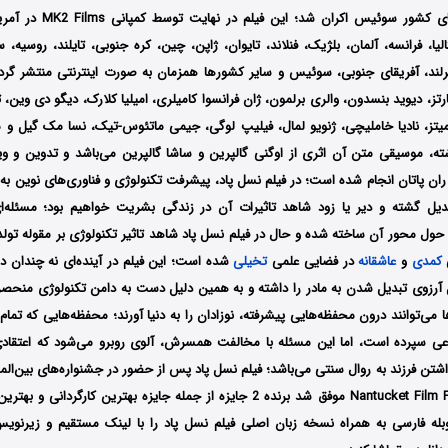
Group در سینماهای کشور سوئیس ا
یتالیا، فرانسه، آلمان، بلژیک، فنلاند، تایوان، ژاپن، چین، کره جنوبی، تایلند، روسیه،
ایرلند، آفریقای جنوبی، سوئیس و سایر کشورها همزمان به صورت اینترنتی منتشر گردید
رتز، دیوید بنسدون، والری برلمون، ژان فرانسوا کامیلری، امیلیا کلارک، دیگو دی وین، 
ارمیتز، نادیا خاملیچی، ژنویو لمال، فیلیپ لوگی، جیمی ماتئوس-تیک، نسا مک گیل و 
ه، موسیقی متن آن اثری از اوگنی گالپرین و ساشا گالپرین می‌باشد و تدوین و و
 ران پاتان انجام شده است؛ در فیلم نسل پاد، پیشرفت تکنولوژی و فناوری‌های نوین ب
دیل گشته و دیر یا زود شاهد تاثیرات آن در زندگی بشریت خواهیم بود؛ مسئله‌ای
حول محور آن ساخته شده و حال در فیلم نسل پاد شاهد تاثیر تکنولوژی بر مقوله تولد
کمدی
و
عاشقانه
در فضایی علمی
تخیلی
شده است؛ این فیلم در آینده‌ای نه چندان دو
ل آرزوی تبدیل شدن به مادر را داشته و به همین دلیل دست به دامن تکنولوژی منحصر
 می‌توانند درون محفظه‌هایی پیشرفته، نوزادان را به دنیا آورند؛ محفظه‌هایی که تمام
سپرده است، اما این مسئله با مخالفت همسرش، آلوی روبرو می‌شود که اعتقا
Festival و Nantucket Film Festival موفق شد برنده 2 جایزه از جمله جایزه بهترین کار
بله فارسی به همراه نسخه زبان اصلی فیلم نسل پاد را با ‌لینک مستقیم و زیرنوی