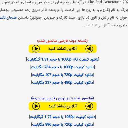
در فیلم نسل پاد The Pod Generation 2023 در آینده‌ای نه چندان دور، در میان جامعه‌ای که
رگ به نام پگازوس، به زوج‌ها این فرصت را می‌دهد تا از طریق رحم مصنوعی بچه‌دار 
وان به نام راشل و آلوی (با بازی امیلیا کلارک و چیویتل اجیوفور) داستان
هیجان‌انگیز
دنیای جدید آغاز می‌کنند اما…
(نسخه دوبله فارسی سانسور شده)
[
دانلود کیفیت 1080p HQ با حجم 1.31 گیگابایت
]
[
دانلود کیفیت 1080p با حجم 734 مگابایت
]
[
دانلود کیفیت 720p با حجم 407 مگابایت
]
[
دانلود کیفیت 480p با حجم 237 مگابایت
]
(سانسور شده با زیرنویس فارسی چسبیده)
[
دانلود کیفیت 1080p با حجم 1.72 گیگابایت
]
[
دانلود کیفیت 720p با حجم 896 مگابایت
]