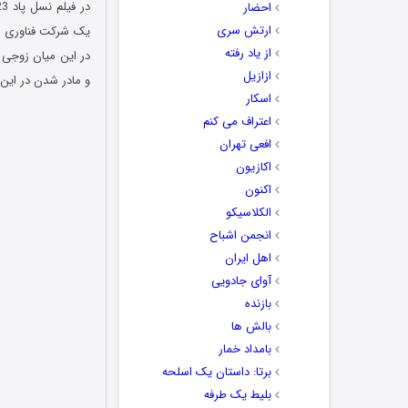
احضار
ارتش سری
یک شرکت فناوری بز
از یاد رفته
در این میان زوجی ج
ازازیل
و مادر شدن در این 
اسکار
اعتراف می کنم
افعی تهران
اکازیون
اکنون
الکلاسیکو
انجمن اشباح
اهل ایران
آوای جادویی
بازنده
بالش ها
بامداد خمار
برتا: داستان یک اسلحه
بلیط یک‌‌ طرفه