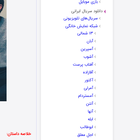
بازی موبایل
دانلود سریال ایرانی
سریال‌های تلویزیونی
شبکه نمایش خانگی
۱۳ شمالی
آبان
آسپرین
آشوب
آفتاب پرست
آقازاده
آکتور
آمرلی
آمستردام
آنتن
آنها
ابله
ابوطالب
خلاصه داستان:
اجل معلق