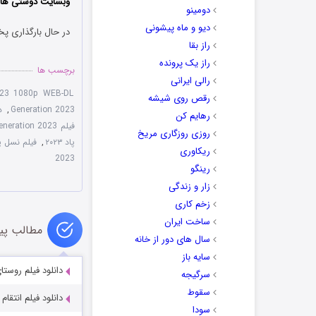
وبسایت دوستی ها دا
دومینو
دیو و ماه پیشونی
در حال بارگذاری پخ
راز بقا
راز یک پرونده
برچسب ها
رالی ایرانی
023 1080p WEB-DL
رقص روی شیشه
Generation 2023
,
دو
رهایم کن
فیلم The Pod Generation 2023
روزی روزگاری مریخ
پاد ۲۰۲۳
,
فیلم نسل پاد 2023 دوبله
ریکاوری
2023
رینگو
زار و زندگی
زخم کاری
ساخت ایران
مطالب پی
سال های دور از خانه
سایه باز
دانلود فیلم روستای گمشده 2015
سرگیجه
سقوط
دانلود فیلم انتقام Wraak 2025
سودا