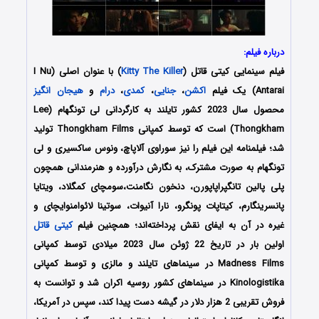
درباره فیلم:
فیلم سینمایی کیتی قاتل (
Kitty The Killer
) با عنوان اصلی (I Nu
Antarai) یک فیلم
اکشن
،
جنایی
،
کمدی
،
درام
و
هیجان انگیز
محصول سال 2023 کشور تایلند به کارگردانی لی تونگهام (Lee
Thongkham) است که توسط کمپانی‌ Thongkham Films تولید
شد؛ فیلمنامه این فیلم را نیز سوراوی آلاپاچ، ونوس ساکسیری و لی
تونگهام به صورت مشترک، به نگارش درآورده و هنرمندانی همچون
پلی پالین تانگپراپاپورن، دنخون نگامنت،سومچای کمگلاد، ویتایا
پانسرینگارم، کیتاپات پونگرو، نارا آنیوات، سوتینا لائوامنوایچای و
غیره در آن به ایفای نقش پرداخته‌اند؛ همچنین فیلم
کیتی قاتل
اولین بار در تاریخ 22 ژوئن سال 2023 میلادی توسط کمپانی
Madness Films در سینماهای تایلند و مالزی و توسط کمپانی
Kinologistika در سینماهای کشور روسیه اکران شد و توانست به
فروش تقریبی 2 هزار دلار در گیشه دست پیدا کند، سپس در آمریکا،