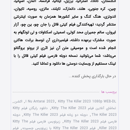
انگلستان، کانادا، استرالیا، برزیل، ایتالیا، فرانسه، آلمان، اسپانیا،
چین، کره جنوبی، هلند، دانمارک، تایلند، مالزی، روسیه، تایوان،
اندونزی، هنگ کنگ و سایر کشورها همزمان به صورت اینترنتی
منتشر گردید؛ تهیه‌کنندگی فیلم کیتی قاتل را جان چو، ین چو، آزار
ایروان، سالم جمیران محد کوتی، اسمیتی اسکناوات و لی تونگهام به
صورت مشترک برعهده داشته، فیلمبرداری آن توسط برانت هاکنی
انجام شده است و موسیقی متن آن نیز اثری از برونو بروگنانو
می‌باشد؛ شما می‌توانید نسخه دوبله فارسی فیلم کیتی قاتل را با
‌لینک مستقیم از وبسایت دوستی ها دانلود و تماشا کنید.
در حال بارگذاری پخش کننده...
برچسب ها
Kitty The Killer 2023 1080p WEB-DL
,
I Nu Antarai 2023
,
اکشن
,
تماشای آنلاین فیلم Kitty The Killer 2023
,
دانلود رایگان فیلم Kitty
The Killer 2023
,
دوبله دو زبانه فیلم Kitty The Killer 2023
,
دوبله
فارسی فیلم Kitty The Killer 2023
,
زیرنویس فارسی فیلم Kitty The
Killer 2023
,
فیلم Kitty The Killer 2023 با زیرنویس چسبیده
,
فیلم