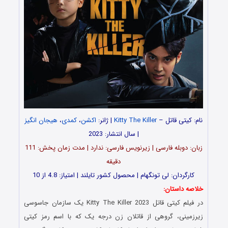
نام: کیتی قاتل
–
Kitty The Killer
| ژانر:
اکشن
،
کمدی
،
هیجان انگیز
| سال انتشار: 2023
زبان: دوبله فارسی | زیرنویس فارسی: ندارد | مدت زمان پخش: 111
دقیقه
کارگردان: لی تونگهام | محصول کشور تایلند | امتیاز: 4.8 از 10
خلاصه داستان:
در فیلم کیتی قاتل Kitty The Killer 2023 یک سازمان جاسوسی
زیرزمینی، گروهی از قاتلان زن درجه یک که با اسم رمز کیتی