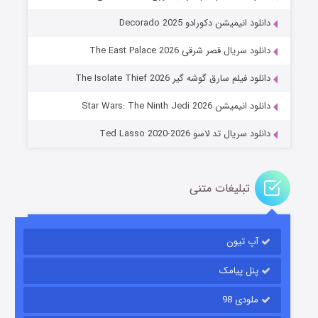
دانلود انیمیشن دکورادو Decorado 2025
دانلود سریال قصر شرقی The East Palace 2026
جادوگری در مغولستان
دانلود فیلم سارق گوشه گیر The Isolate Thief 2026
۱۴ (زیرنویس)
قسمت
منتشر شد
دانلود انیمیشن Star Wars: The Ninth Jedi 2026
دانلود سریال تد لاسو Ted Lasso 2020-2026
تبلیغات متنی
آپ تیون
باب اسفنجی فصل ۱۷
۶ (زیرنویس)
قسمت
منتشر شد
پنل پیامک
ملودی 98