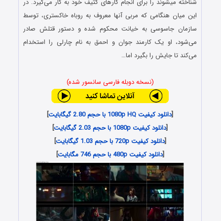
شناخته می‎شوند را برای انجام کارهای کثیف خود به کار می‌گیرد. در
این میان هنگامی که مربی آن‎ها معروف به روباه خاکستری، توسط
سازمان جاسوسی به خیانت محکوم شده و دستور قتلش صادر
می‌شود، او یک کارمند جوان و احمق به نام چارلی را استخدام
می‌کند تا جایش را بگیرد اما…
(نسخه دوبله فارسی سانسور شده)
[
دانلود کیفیت 1080p HQ با حجم 2.80 گیگابایت
]
[
دانلود کیفیت 1080p با حجم 2.03 گیگابایت
]
[
دانلود کیفیت 720p با حجم 1.03 گیگابایت
]
[
دانلود کیفیت 480p با حجم 746 مگابایت
]