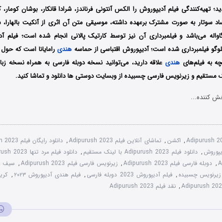
ید؛ تهیه‌کنندگی فیلم آدیپوروش را الکس آنتونی فرناندز، شرادا قانکار، بوشان کومار،
اساد سوتار به صورت مشترک برعهده داشته، موسیقی متن آن اثری از آنکیت بالهارا، س
گاواله می‌باشد و فیلمبرداری آن نیز توسط کارتیک پالانی انجام شده است؛ فیلم 
وگو فیلمبرداری شده است؛ آدیپوروش اقتباسی از حماسه
هندی
رامایانا است که حول 
ه به فیلم‌های
هندی
علاقه دارید، می‌توانید نسخه دوبله فارسی به همراه نسخه زبا
نک مستقیم و زیرنویس فارسی چسبیده از وبسایت دوستی ها دانلود و تماشا کنید.
ش کننده...
Adipurush 2
,
اکشن
,
تماشای آنلاین فیلم Adipurush 2023
,
دانلود رایگان فیلم Adipurush 2023
,
دانلود فیلم Adipurush 2023 با لینک مستقیم
,
دانلود فیلم مرد تنها Adipurush 2023
,
دوبله فارسی فیلم Adipurush 2023
,
زیرنویس فارسی فیلم Adipurush 2023
,
سیف ع
,
فیلم آدیپوروش 2023 دوبله فارسی
,
فیلم هندی آدیپوروش ۲۰۲۳
,
کری
,
نقد فیلم Adipurush 2023