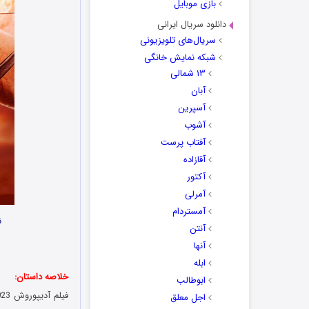
بازی موبایل
دانلود سریال ایرانی
سریال‌های تلویزیونی
شبکه نمایش خانگی
۱۳ شمالی
آبان
آسپرین
آشوب
آفتاب پرست
آقازاده
آکتور
آمرلی
آمستردام
ن
آنتن
آنها
ابله
خلاصه داستان:
ابوطالب
اجل معلق