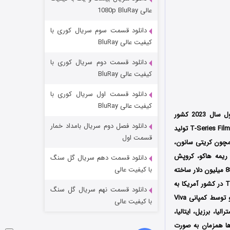
عملیات آپارتمان
عالی 1080p BluRay
۲ (زیرنویس)
قسمت
منتشر شد
دانلود قسمت سوم سریال کوری با
کیفیت عالی BluRay
دانلود قسمت دوم سریال کوری با
کیفیت عالی BluRay
دانلود قسمت اول سریال کوری با
کیفیت عالی BluRay
و فانتزی محصول سال 2023 کشور
دانلود فصل دوم سریال بامداد خمار
هندوستان به کارگردانی ام راوت (Om Raut) است که توسط سه کمپانی‌ RKB Creative و Retrophiles و T-Series Films تولید
مردگان متحرک: شهر مرده ۳
قسمت اول
همچون کریتی سانون،
۲ (زیرنویس)
قسمت
منتشر شد
 ریمه هاکو، کروپش
دانلود قسمت دهم سریال گل سنگ
با کیفیت عالی
که با بودجه 88 میلیون دلار ساخته
شده است، اولین بار در تاریخ 13 ژوئن سال 2023 میلادی در جشنواره بین‌المللی Tribeca Film Festival در کشور آمریکا به
دانلود قسمت نهم سریال گل سنگ
نمایش درآمد سپس در 16 ژوئن همان سال توسط کمپانی AA Films در سینماهای کشور هندوستان و توسط کمپانی Viva
با کیفیت عالی
رالیا، برزیل، ایتالیا،
رها همزمان به صورت