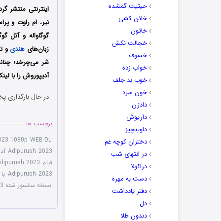
حیثیت گمشده
اینترنتی منتشر گرد
خائن کشی
نیر، ام راوت و پر
خاتون
گوگاواله و آتل گو
خجالت نکش
زبان‌های
هندی
و تل
خسوف
شر می‌چرخد؛ چنانچ
خواب زده
آدیپوروش را با ‌لی
خوب بد جلف
خون سرد
در حال بارگذاری پخ
دادزن
داریوش
برچسب ها
داوینچیز
023 1080p WEB-DL
دختران کوچه غم
Adipurush 2023 آدیپوروش
در انتهای شب
فیلم Adipurush 2023
دراکولا
Adipurush 2023 با زیرنویس چسبیده
دست به مهره
نسخه سانسور شده Adipurush 2023
دفتر یادداشت
دل
دندون طلا