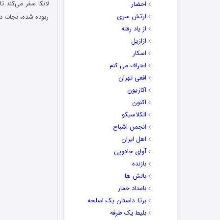
لانکا سفر می‌کند 
احضار
ارتش سری
ربوده شده، نجات د
از یاد رفته
ازازیل
اسکار
اعتراف می کنم
افعی تهران
اکازیون
اکنون
الکلاسیکو
انجمن اشباح
اهل ایران
آوای جادویی
بازنده
بالش ها
بامداد خمار
برتا: داستان یک اسلحه
بلیط یک‌‌ طرفه