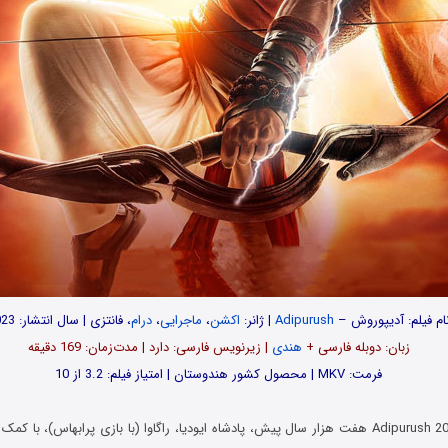
ام فیلم:
آدیپوروش –
Adipurush
| ژانر:
اکشن
،
ماجرایی
،
درام
، فانتزی | سال انتشار: 2023
زبان: دوبله فارسی +
هندی
| زیرنویس فارسی: دارد | مدت‌زمان: 169 دقیقه
فرمت: MKV | محصول کشور هندوستان | امتیاز فیلم: 3.2 از 10
فیلم آدیپوروش Adipurush 2023 هفت هزار سال پیش، پادشاه ایودیا، راگاوا (با بازی پرابهاس)،