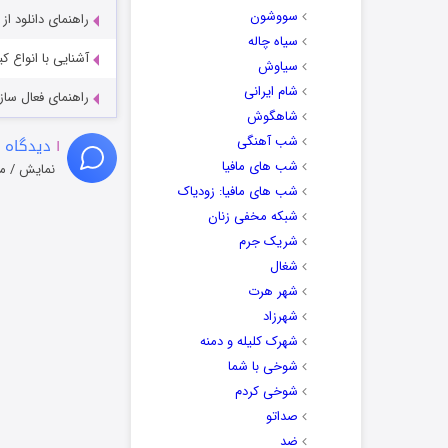
سووشون
راهنمای دانلود ا
سیاه چاله
آشنایی با انواع ک
سیاوش
شام ایرانی
راهنمای فعال سازی کیفیت R
شاهگوش
شب آهنگی
۱
دیدگاه 
شب های مافیا
نمایش / م
شب های مافیا: زودیاک
شبکه مخفی زنان
شریک جرم
شغال
شهر هرت
شهرزاد
شهرک کلیله و دمنه
شوخی با شما
شوخی کردم
صداتو
ضد