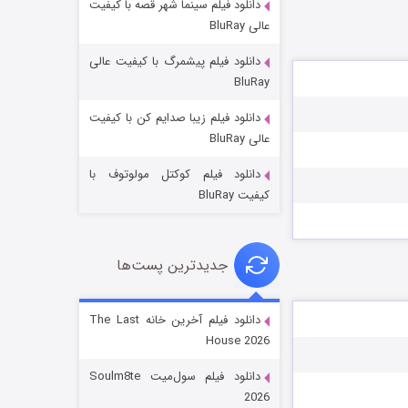
دانلود فیلم سینما شهر قصه با کیفیت
عالی BluRay
دانلود فیلم پیشمرگ با کیفیت عالی
BluRay
دانلود فیلم زیبا صدایم کن با کیفیت
خاندان اژدها فصل ۳
عالی BluRay
۶ (زیرنویس)
قسمت
منتشر شد
دانلود فیلم کوکتل مولوتوف با
کیفیت BluRay
جدیدترین پست‌ها
دانلود فیلم آخرین خانه The Last
House 2026
جادوگری در مغولستان
دانلود فیلم سول‌میت Soulm8te
۱۴ (زیرنویس)
قسمت
منتشر شد
2026