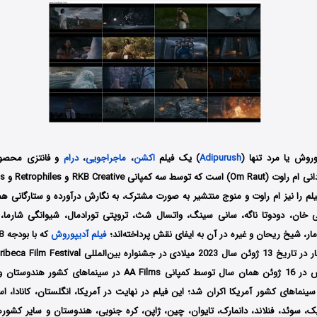
وروش یا مرد تنها
(
Adipurush
) یک فیلم
اکشن
،
ماجراجویی
،
درام
فیلم را نیز ام راوت و منوج منتشیر به صورت مشترک، به نگارش درآورده و ستارگانی 
 خان، دودوتا ناگه، سانی سینگ، واتسال شث، تروپتی تورادمال، شیوانگی شارما،
ومار، شیخ ریحان و غیره در آن به ایفای نقش پرداخته‌اند؛
فیلم آدیپوروش
Entertai در سینماهای کشور آمریکا اکران شد؛ این فیلم در نهایت در آمریکا، انگلستان، کانادا، است
ژیک، سوئد، فنلاند، دانمارک، تایوان، چین، ژاپن، کره جنوبی، هندوستان و سایر کشو