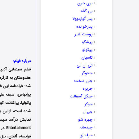
بوی خون
بی گناه
پدر گواردیولا
پدرخوانده
پوست شیر
پیشگو
پیکولو
تاسیان
درباره فیلم:
تی ان تی
فیلم سینمایی
آدیپ
جادوگر
جان سخت
شد؛ فیلمنامه این 
جزیره
پرابهاس، سیف علی
جنگل آسفالت
پاتولیا، پراشانت ک
جوکر
جیران
چهره شو
چیدمانه
nment
حرفه ای
فرانسه، آلمان، بل