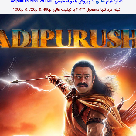
دانلود فیلم
هندی
آدیپوروش با دوبله فارسی Adipurush 2023 WEB-DL
فیلم مرد تنها محصول ۲۰۲۳
با کیفیت عالی 1080p & 720p & 480p