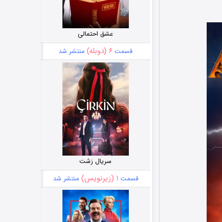
عشق احتمالی
۶ (دوبله)
قسمت
منتشر شد
سریال زشت
۱ (زیرنویس)
قسمت
منتشر شد