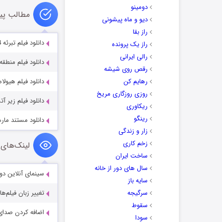
دومینو
مطالب پی
دیو و ماه پیشونی
راز بقا
دانلود فیلم تبرئه Absolution 2024
راز یک پرونده
رالی ایرانی
دانلود فیلم منطقه کشتار ۲ (2015
رقص روی شیشه
رهایم کن
دانلود فیلم هیولاها Munsters 2022
روزی روزگاری مریخ
دانلود فیلم زیر آتش Fire 2025
ریکاوری
رینگو
دانلود مستند مارها timate Guide: Snakes 1997
زار و زندگی
زخم کاری
لینک‌های 
ساخت ایران
سال های دور از خانه
سینمای آنلاین دو
سایه باز
سرگیجه
تغییر زبان فیلم‌ها
سقوط
اضافه کردن صدای 
سودا