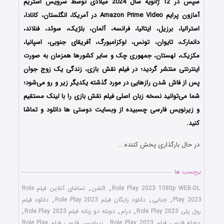
سپس در 12 ژانویه سال 2024 میلادی توسط سرویس استریم
آمازون پرایم Amazon Prime Video در آمریکا، انگلستان، کانادا،
استرالیا، برزیل، ایتالیا، فرانسه، آلمان، بلژیک، سوئد، فنلاند،
دانمارک، تایوان، تونس، لوکزامبورگ، آفریقای جنوبی، اسپانیا،
مکزیک، لهستان، جمهوری چک و سایر کشورها همزمان به صورت
اینترنتی منتشر گردید؛ در فیلم نقش بازی، زندگی یک زوج جوان
پس از فاش شدن رازهایی در مورد گذشته یکدیگر زیر و رو می‌شود؛
شما می‌توانید نسخه زبان اصلی فیلم نقش بازی را با ‌لینک مستقیم
و زیرنویس فارسی چسبیده از وبسایت دوستی ها دانلود و تماشا
کنید.
در حال بارگذاری پخش کننده...
برچسب ها
Role Play 2023 1080p WEB-DL
,
اکشن
,
تماشای آنلاین فیلم Role
Play 2023
,
جنایی
,
دانلود رایگان فیلم Role Play 2023
,
دانلود فیلم
رول پلی Role Play 2023
,
درام
,
دوبله دو زبانه فیلم Role Play 2023
,
دوبله فارسی فیلم Role Play 2023
,
زیرنویس فارسی فیلم Role Play