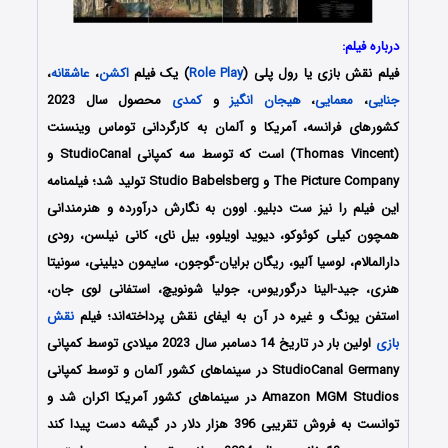
درباره فیلم:
فیلم نقش بازی یا رول پلی (
Role Play
) یک فیلم
اکشن
،
عاشقانه
،
جنایی
،
معمایی
،
هیجان انگیز
و
کمدی
محصول سال 2023
کشورهای فرانسه، آمریکا و آلمان به کارگردانی توماس وینسنت
(Thomas Vincent) است که توسط سه کمپانی‌ StudioCanal و
The Picture Company و Studio Babelsberg تولید شد؛ فیلمنامه
این فیلم را نیز ست دبلیو. اوون به نگارش درآورده و هنرمندانی
همچون کیلی کوئوکو، دیوید اویلوو، بیل نای، کانی نیلسن، رودی
دارالمالام، لوسیا آلیو، ریگان برایان-گوجون، سایمون دیلینی، سونیتا
هنری، جید-الینا درگوریوس، جولیا شونویچ، استفانی لوی جان،
استفن یونگ و غیره در آن به ایفای نقش پرداخته‌اند؛ فیلم
نقش
بازی
اولین بار در تاریخ 14 دسامبر سال 2023 میلادی توسط کمپانی‌
StudioCanal Germany در سینماهای کشور آلمان و توسط کمپانی
Amazon MGM Studios در سینماهای کشور آمریکا اکران شد و
توانست به فروش تقریبی 396 هزار دلار در گیشه دست پیدا کند