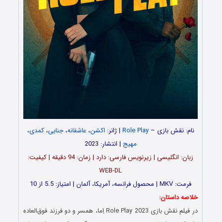
نام: نقش بازی –
Role Play
| ژانر:
اکشن
،
عاشقانه
،
جنایی
،
کمدی
،
مهیج
| انتشار: 2023
زبان: انگلیسی | زیرنویس فارسی: دارد | زمان: 94 دقیقه | کیفیت:
WEB-DL
فرمت: MKV | محصول فرانسه، آمریکا، آلمان | امتیاز: 5.5 از 10
خلاصه داستان:
در فیلم نقش بازی Role Play 2023 اِما، همسر و دو فرزند فوق‌العاده