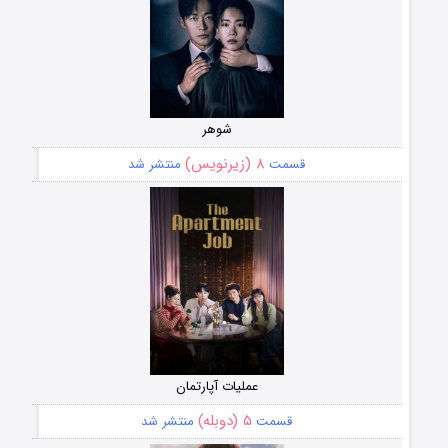
شوهر
۸ (زیرنویس)
قسمت
منتشر شد
عملیات آپارتمان
۵ (دوبله)
قسمت
منتشر شد