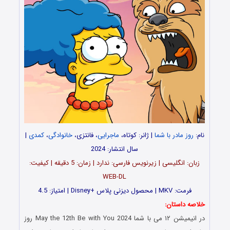
نام:
روز مادر با شما
| ژانر: کوتاه،
ماجرایی
، فانتزی،
خانوادگی
،
کمدی
|
سال انتشار: 2024
زبان: انگلیسی | زیرنویس فارسی: ندارد | زمان: 5 دقیقه | کیفیت:
WEB-DL
فرمت: MKV | محصول دیزنی پلاس +Disney | امتیاز: 4.5
خلاصه داستان:
در انیمیشن
۱۲ می با شما May the 12th Be with You 2024
روز