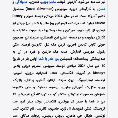
نیز شناخته می‌شود، کارتونی کوتاه،
ماجراجویی
، فانتزی،
خانوادگی
و
کمدی
به کارگردانی دیوید سیلورمن (David Silverman) محصول
کشور آمریکا است که در سال 2024 میلادی توسط کمپانی Disney
Studio تولید شد؛ فیلمنامه انیمیشن روز مادر با شما را نیز جوئل اچ
کوهن، ال ژان، دیوید میرکین و جف وستبروک به صورت مشترک، به
نگارش درآورده‌‌‌‌‌‌ و در نسخه اصلی این انیمیشن، هنرمندانی همچون
جولی کاونر، کریس اجرلی، ترس مک نیل، کارولین اومینه، مگی
رازول، موریس لامارش، ست مک فارلین و غیره در آن به
صداپیشگی پرداخته‌اند؛ انیمیشن
روز مادر با شما
اولین بار در تاریخ
10 می سال 2024 میلادی توسط سرویس استریم دیزنی پلاس
+Disney در آمریکا، انگلستان، کانادا، استرالیا، برزیل، اسپانیا،
فرانسه، لوکزامبورگ، نروژ، سوئد، ایتالیا، آلمان، پرتغال، بلژیک،
چین، مکزیک، آفریقای جنوبی، روسیه، دانمارک و سایر کشورها
همزمان به صورت اینترنتی منتشر گردید؛ تهیه‌کنندگی انیمیشن
12
می با شما
را جیمز ال بروکس، الکساندر دوک، پیتر گیو، مت
گرونینگ، نیکی ایزوردیا، آل ژان، جاسپرت کاتریب، تام کلاین، کیپ
لوئیس، مایکل جی ماهان، ریچارد رینیس، ریچارد ساکای، مت