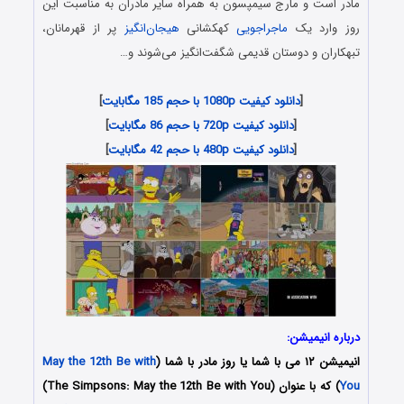
مادر است و مارج سیمپسون به همراه سایر مادران به مناسبت این
روز وارد یک
ماجراجویی
کهکشانی
هیجان‌انگیز
پر از قهرمانان،
تبهکاران و دوستان قدیمی شگفت‌انگیز می‌شوند و…
[
دانلود کیفیت 1080p با حجم 185 مگابایت
]
[
دانلود کیفیت 720p با حجم 86 مگابایت
]
[
دانلود کیفیت 480p با حجم 42 مگابایت
]
درباره انیمیشن:
انیمیشن
۱۲ می با شما یا روز مادر با شما
(
May the 12th Be with
You
) که با عنوان (The Simpsons: May the 12th Be with You)