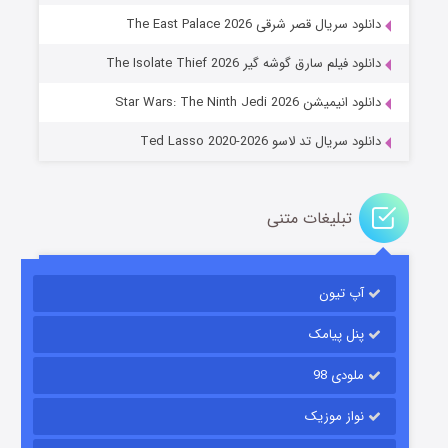
دانلود سریال قصر شرقی The East Palace 2026
خاندان اژدها فصل ۳
دانلود فیلم سارق گوشه گیر The Isolate Thief 2026
۶ (زیرنویس)
قسمت
منتشر شد
دانلود انیمیشن Star Wars: The Ninth Jedi 2026
دانلود سریال تد لاسو Ted Lasso 2020-2026
تبلیغات متنی
آپ تیون
جادوگری در مغولستان
۱۴ (زیرنویس)
قسمت
منتشر شد
پنل پیامک
ملودی 98
نواز موزیک