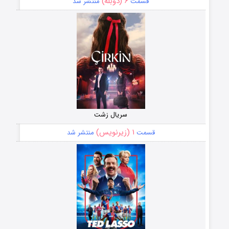
۶ (دوبله)
قسمت
منتشر شد
سریال زشت
۱ (زیرنویس)
قسمت
منتشر شد