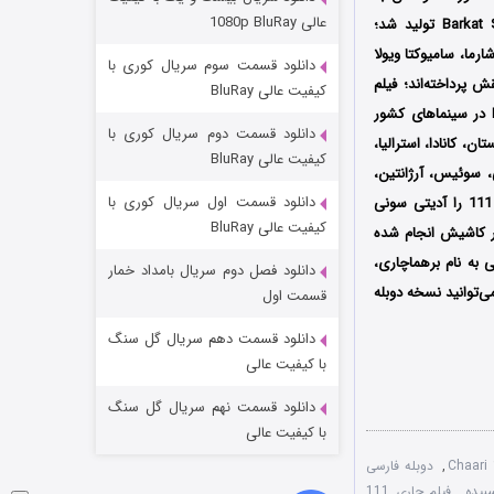
عملیات آپارتمان
عالی 1080p BluRay
کارگردانی تی.جی. کرتی کومار (T.G. Keerthi Kumar) است که توسط کمپانی‌ Barkat Studios Production تولید شد؛
۲ (زیرنویس)
قسمت
منتشر شد
رما، سامیوکتا ویولا
دانلود قسمت سوم سریال کوری با
 پرداخته‌اند؛ فیلم
کیفیت عالی BluRay
اولین بار در تاریخ 1 مارس سال 2024 میلادی توسط کمپانی Barkat Studios Production در سینماهای کشور
دانلود قسمت دوم سریال کوری با
رایم Amazon Prime Video در آمریکا، انگلستان، کانادا، استرالیا،
کیفیت عالی BluRay
ی، سوئیس، آرژانتین،
دانلود قسمت اول سریال کوری با
اندونزی، هندوستان و سایر کشورها همزمان به صورت اینترنتی منتشر گردید؛ تهیه‌کنندگی فیلم چاری 111 را آدیتی سونی
کیفیت عالی BluRay
ور کاشیش انجام شده
می‌باشد؛ در فیلم چاری 111، یک مامور مخفی به نام برهماچاری،
دانلود فصل دوم سریال بامداد خمار
مردگان متحرک: شهر مرده ۳
‌توانید نسخه دوبله
قسمت اول
۲ (زیرنویس)
قسمت
منتشر شد
دانلود قسمت دهم سریال گل سنگ
با کیفیت عالی
دانلود قسمت نهم سریال گل سنگ
با کیفیت عالی
,
دوبله فارسی
,
فیلم چاری 111