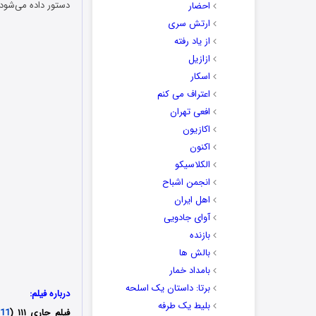
دستور داده می‌شود 
احضار
ارتش سری
از یاد رفته
ازازیل
اسکار
اعتراف می کنم
افعی تهران
اکازیون
اکنون
الکلاسیکو
انجمن اشباح
اهل ایران
آوای جادویی
بازنده
بالش ها
بامداد خمار
برتا: داستان یک اسلحه
درباره فیلم:
بلیط یک‌‌ طرفه
فیلم چاری ۱۱۱ (
111