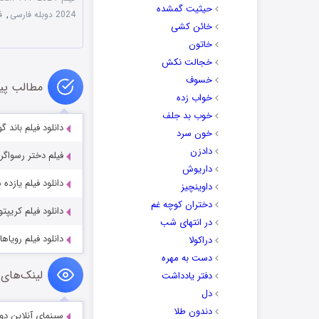
حیثیت گمشده
2024 دوبله فارسی
,
ف
خائن کشی
خاتون
خجالت نکش
خسوف
مطالب پی
خواب زده
خوب بد جلف
دانلود فیلم باند گوداواری ri 2024
خون سرد
دادزن
فیلم دختر رسواگر ۲: موهبت مار e Shamer’s Daughter 2 2019
داریوش
دانلود فیلم یازده شورشی els 2024
داوینچیز
دختران کوچه غم
دانلود فیلم کریپتو rypto 2019
در انتهای شب
دانلود فیلم رویاهای قطار 2025
دراکولا
دست به مهره
لینک‌های 
دفتر یادداشت
دل
دندون طلا
سینمای آنلاین دو