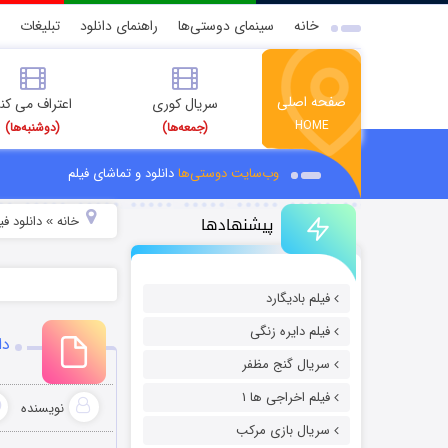
خانه
سینمای دوستی‌ها
راهنمای دانلود
تبلیغات
صفحه اصلی
سریال کوری
اعتراف می کن
HOME
(جمعه‌ها)
(دوشنبه‌ها)
وب‌سایت دوستی‌ها
دانلود و تماشای فیلم
پیشنهادها
خانه
دانلود ف
»
فیلم بادیگارد
فیلم دایره زنگی
دانل
سریال گنج مظفر
فیلم اخراجی ها ۱
نویسنده
سریال بازی مرکب