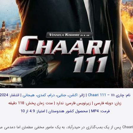
نام: چاری ۱۱۱ –
Chaari 111
| ژانر:
اکشن
،
جنایی
،
درام
،
کمدی
،
هیجانی
| انتشار: 2024
زبان: دوبله فارسی | زیرنویس فارسی: ندارد | مدت زمان پخش: 118 دقیقه
فرمت: MP4 | محصول کشور هندوستان | امتیاز: 4.9 از 10
در فیلم Chaari 111 2024 پس از یک بمب‌گذاری در حیدرآباد، به یک مامور مخفی مطمئن اما دمدم