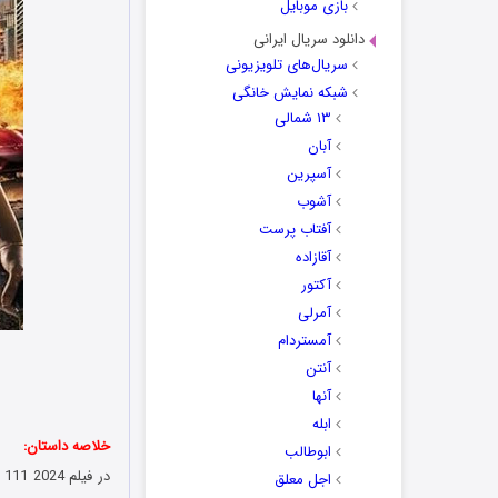
بازی موبایل
دانلود سریال ایرانی
سریال‌های تلویزیونی
شبکه نمایش خانگی
۱۳ شمالی
آبان
آسپرین
آشوب
آفتاب پرست
آقازاده
آکتور
آمرلی
آمستردام
آنتن
آنها
ابله
خلاصه داستان:
ابوطالب
اجل معلق