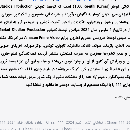
را نیز تی.جی. کرتی کومار به نگارش درآورده و هنرمندانی همچون ونلا کیشور، مورالی شا
 برهماجی، راهول راویندران، تاگوبوتو رامش، آجیت کوشی و غیره در آن به ایفای نقش
هندوستان اکران شد سپس توسط سرویس استریم آمازون پ
انسه، آلمان، بلژیک، سوئد، فنلاند، دانمارک، تایوان، تونس، لوکزامبورگ، آفریقای جنوب
ین و ویرایش آن کاری از ای. ریچارد کوین می‌باشد و فیلمبرداری آن نیز توسط گرو
است؛ موسیقی متن این فیلم اثری از سایمون کی. کینگ 
ک بمب‌گذاری، حیدرآباد هند را از مشکلات ناشی از یک شرور مرموز نجات دهد؛ شما می
ا ‌لینک مستقیم از وبسایت دوستی‌ها دانلود و تماشا کنید.
ش کننده...
Chaari 111 2
,
تماشای آنلاین فیلم Chaari 111 2024
,
دانلود رایگان فیلم Chaari 111 2024
,
زیرنویس فارسی فیلم Chaari 111 2024
,
فیلم Chaari 111 2024 با زیرنویس چسبیده