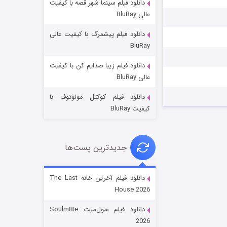
دانلود فیلم سینما شهر قصه با کیفیت
عالی BluRay
دانلود فیلم پیشمرگ با کیفیت عالی
BluRay
دانلود فیلم زیبا صدایم کن با کیفیت
خاندان اژدها فصل ۳
عالی BluRay
۶ (زیرنویس)
قسمت
منتشر شد
دانلود فیلم کوکتل مولوتوف با
کیفیت BluRay
جدیدترین پست‌ها
دانلود فیلم آخرین خانه The Last
House 2026
جادوگری در مغولستان
دانلود فیلم سول‌میت Soulm8te
۱۴ (زیرنویس)
قسمت
منتشر شد
2026