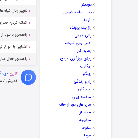
دومینو
تغییر زبان فیلم‌ها
دیو و ماه پیشونی
راز بقا
اضافه کردن صدای 
راز یک پرونده
راهنمای دانلود ا
رالی ایرانی
رقص روی شیشه
آشنایی با انواع ک
رهایم کن
روزی روزگاری مریخ
راهنمای فعال سازی کیفیت R
ریکاوری
هیچ
دیدگا
رینگو
نمایش / م
زار و زندگی
زخم کاری
ساخت ایران
سال های دور از خانه
سایه باز
سرگیجه
سقوط
سودا