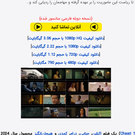
تا ریاست این ماموریت را بر عهده گرفته و مهاجمان را ردیابی کند و…
(نسخه دوبله فارسی سانسور شده)
[
دانلود کیفیت 1080p HQ با حجم 3.06 گیگابایت
]
[
دانلود کیفیت 1080p با حجم 2.22 گیگابایت
]
[
دانلود کیفیت 720p با حجم 1.12 گیگابایت
]
[
دانلود کیفیت 480p با حجم 790 مگابایت
]
Chaari 
) یک فیلم
اکشن
،
جنایی
،
درام
،
کمدی
و
هیجان‌انگیز
م