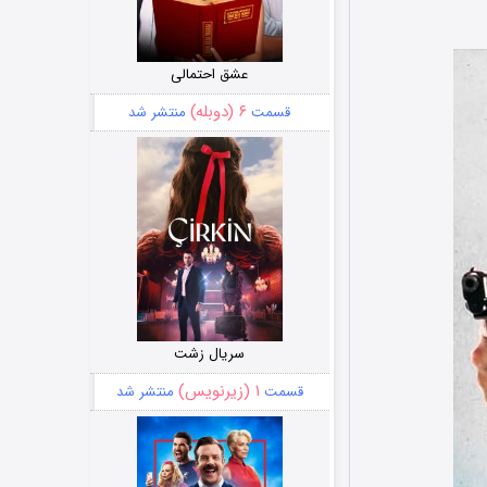
عشق احتمالی
۶ (دوبله)
قسمت
منتشر شد
سریال زشت
۱ (زیرنویس)
قسمت
منتشر شد