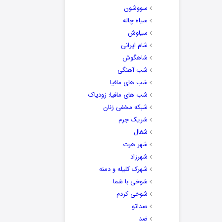
سووشون
سیاه چاله
سیاوش
شام ایرانی
شاهگوش
شب آهنگی
شب های مافیا
شب های مافیا: زودیاک
شبکه مخفی زنان
شریک جرم
شغال
شهر هرت
شهرزاد
شهرک کلیله و دمنه
شوخی با شما
شوخی کردم
صداتو
ضد