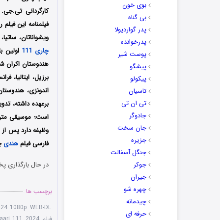
بوی خون
بی گناه
فیلمنامه این فیلم 
پدر گواردیولا
ویشواناتان، ساتیا،
پدرخوانده
چاری 111
پوست شیر
پیشگو
برزیل، ایتالیا، فر
پیکولو
تاسیان
تی ان تی
برعهده داشته، تدو
جادوگر
جان سخت
وظیفه دارد پس از ی
جزیره
فارسی فیلم
هندی
چاری 111 را ب
جنگل آسفالت
جوکر
در حال بارگذاری پخ
جیران
چهره شو
برچسب ها
چیدمانه
024 1080p WEB-DL
حرفه ای
فیلم Chaari 111 2024