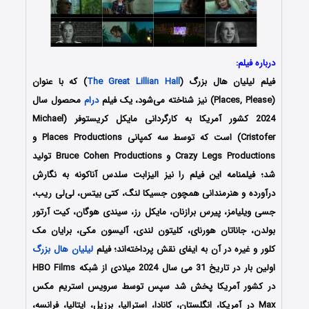
درباره فیلم:
فیلم لیلیان هال بزرگ (
The Great Lillian Hall
) که با عنوان
(Places, Please) نیز شناخته می‌شود، یک فیلم
درام
محصول سال
2024 کشور آمریکا به کارگردانی مایکل کریستوفر (Michael
Cristofer) است که توسط سه کمپانی‌ Places Productions و
Crazy Legs Productions و Bruce Cohen Productions تولید
شد؛ فیلمنامه این فیلم را نیز الیزابت سلدس آناکونه به نگارش
درآورده و هنرمندانی همچون جسیکا لنگ، کتی بیتس، لی‌لی ریب،
جسی ویلیامز، پیرس برازنان، مایکل رز، سیندی هوگان، کیت آرتور
بولدن، جاناتان هورنای، کلیتون لندی، آلیسون مکی، برایان مک
کلور و غیره در آن به ایفای نقش پرداخته‌اند؛ فیلم
لیلیان هال بزرگ
اولین بار در تاریخ 31 می سال 2024 میلادی از شبکه HBO Films
در کشور آمریکا پخش شد سپس توسط سرویس استریم مکس
Max در آمریکا، انگلستان، کانادا، استرالیا، برزیل، ایتالیا، فرانسه،