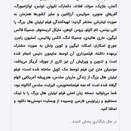
آلمان، بلژیک، سوئد، فنلاند، دانمارک، تایوان، تونس، لوکزامبورگ،
آفریقای جنوبی، سوئیس، آرژانتین و سایر کشورها همزمان به
صورت اینترنتی منتشر گردید؛ تهیه‌کنندگی فیلم لیلیان هال بزرگ را
کتی بیتس، تام کاپلو، بروس کوهن، مایکل کریستوفر، جسیکا فاکس
تیگپن، ماری هالیدی، جسیکا لنگ، الکس پلاتیس، استیون راجرز،
جورج اسکارلز، اسکات تیگپن و کوین ولش به صورت مشترک
برعهده داشته، فیلمبرداری آن توسط سایمون دنیس انجام شده
است و تدوین و ویرایش آن نیز کاری از جوزف کریگز می‌باشد؛
موسیقی متن این فیلم توسط مک کویل ساخته شده است؛ فیلم
لیلیان هال بزرگ از زندگی
ماریان سلدس
، هنرپیشه آمریکایی الهام
گرفته شده است که عمه فیلمنامه‌نویس، الیزابت سلدس آناکونه بود؛
شما می‌توانید نسخه زبان اصلی فیلم لیلیان هال بزرگ را با ‌لینک
مستقیم و زیرنویس فارسی چسبیده از وبسایت دوستی‌ها دانلود و
تماشا کنید.
در حال بارگذاری پخش کننده...