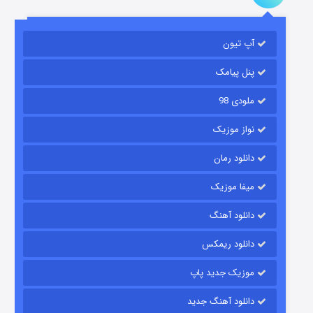
باب اسفنجی فصل ۱۷
آپ تیون
6 (زیرنویس)
قسمت
منتشر شد
پنل پیامک
ملودی 98
نواز موزیک
دانلود رمان
میفا موزیک
رویایی برای تو
دانلود آهنگ
15 (دوبله)
قسمت
منتشر شد
دانلود ریمکس
موزیک جدید پاپ
دانلود آهنگ جدید