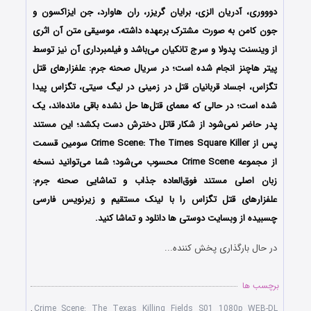
دوووری، آدریان الزی، برایان گریزر، ران هاوارد، جن ایزاکسون و
جون کامن به صورت مشترک برعهده داشته، موسیقی متن آن اثری
از وینسنت پدولا و سرج تانکیان می‌باشد و فیلمبرداری آن نیز توسط
پیتر هاچنز انجام شده است؛ در سریال صحنه جرم: علفزارهای قتل
تگزاس، اجساد قربانیان قتل در زمینی در لیگ سیتی، تگزاس پیدا
شده است؛ در حالی که معمای قتل‌ها حل نشده باقی مانده‌اند، یک
پدر حاضر نمی‌شود از شکار قاتل دخترش دست بکشد؛ این مستند
پس از Crime Scene: The Times Square Killer سومین قسمت
از مجموعه Crime Scene محسوب می‌شود؛ شما می‌توانید نسخه
زبان اصلی مستند فوق‌العاده جذاب و تماشایی صحنه جرم:
علفزارهای قتل تگزاس را با لینک مستقیم و زیرنویس فارسی
چسبیده از وبسایت دوستی ها دانلود و تماشا کنید.
در حال بارگذاری پخش کننده...
برچسب ها
,
Crime Scene: The Texas Killing Fields S01 1080p WEB-DL