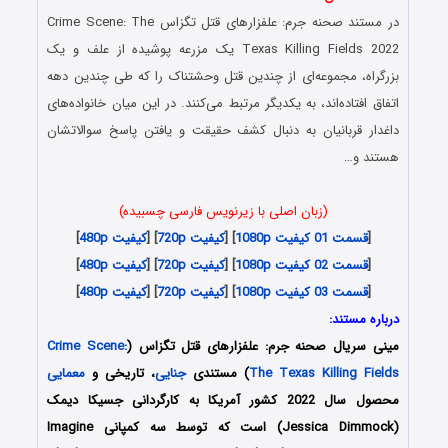
در مستند صحنه جرم: علفزارهای قتل تگزاس Crime Scene: The
Texas Killing Fields 2022 یک مزرعه پوشیده از علف و یک
بزرگراه، مجموعه‌ای از چندین قتل‌ وحشتناک را که طی چندین دهه
اتفاق افتاده‌اند، به یکدیگر مرتبط می‌کنند. در این میان خانواده‌های
داغدار قربانیان به دنبال کشف حقیقت و یافتن پاسخ سوالاتشان
هستند و…
(زبان اصلی با زیرنویس فارسی چسبیده)
[
قسمت 01 کیفیت 1080p
] [
کیفیت 720p
] [
کیفیت 480p
]
[
قسمت 02 کیفیت 1080p
] [
کیفیت 720p
] [
کیفیت 480p
]
[
قسمت 03 کیفیت 1080p
] [
کیفیت 720p
] [
کیفیت 480p
]
درباره مستند:
مینی سریال صحنه جرم: علفزارهای قتل تگزاس (
Crime Scene:
The Texas Killing Fields
) مستندی
جنایی
، تاریخی و
معمایی
محصول سال 2022 کشور آمریکا به کارگردانی جسیکا دیمک
(Jessica Dimmock) است که توسط سه کمپانی‌ Imagine