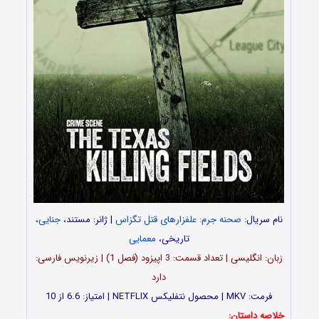
نام سریال:
صحنه جرم: علفزارهای قتل تگزاس
| ژانر: مستند،
جنایی
،
تاریخی،
معمایی
زبان: انگلیسی | تعداد قسمت‌‌‌‌: 3 اپیزود (فصل 1) | زیرنویس فارسی:
دارد
فرمت: MKV | محصول نتفلیکس NETFLIX | امتیاز: 6.6 از 10
خلاصه داستان: