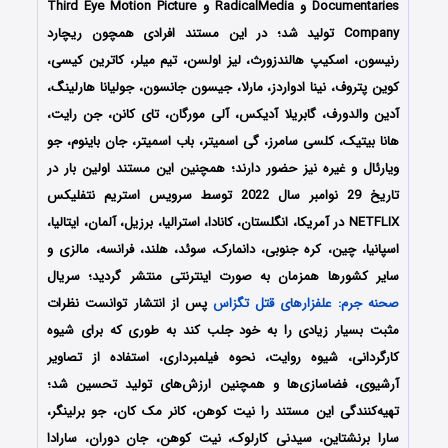
Documentaries و RadicalMedia و Third Eye Motion Picture
Company تولید شد؛ در این مستند افرادی همچون ریچارد
رنیسون، اسکیپ هالندزورث، لیز اولسن، تیم میلر، کاترین کیسی،
کوین پتروف، نینا ادواردز، مارلا، جیسون جانسون، جولیانا هارلینگ،
آدین والدورف، گابریلا آدیکس، آلی مورگان، تای کانن، جن رایت،
هانا بیتیک، کلسی سامرز، گی اسمیتر، باب اسمیتر، جان باینوم، جو
ویارئال و غیره نیز حضور دارند؛ همچنین این مستند اولین بار در
تاریخ 29 نوامبر سال 2022 توسط سرویس استریم نتفلیکس
NETFLIX در آمریکا، انگلستان، کانادا، استرالیا، برزیل، آلمان، ایتالیا،
اسپانیا، چین، کره جنوبی، دانمارک، سوئد، هلند، فرانسه، مالزی و
سایر کشورها همزمان به صورت اینترنتی منتشر گردید؛ سریال
صحنه جرم: علفزارهای قتل تگزاس
پس از انتشار توانست نظرات
مثبت بسیار زیادی را به خود جلب کند به طوری که برای شیوه
کارگردانی، شیوه روایت، نحوه فیلمبرداری، استفاده از تصاویر
آرشیوی، فضاسازی‌ها و همچنین ارزش‌های تولید تحسین شد؛
تهیه‌کنندگی این مستند را نیت کوهن، کانر مک کان، جو برلینگر،
سارا برنشتاین، سیدنی کارلوک، نیت کوهن، جان دوران، سارادا