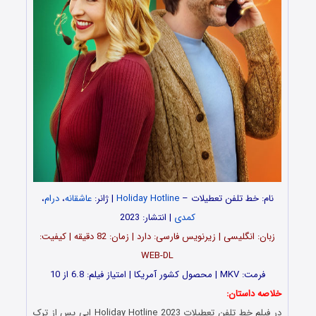
نام: خط تلفن تعطیلات –
Holiday Hotline
| ژانر:
عاشقانه
،
درام
،
کمدی
| انتشار: 2023
زبان: انگلیسی | زیرنویس فارسی: دارد | زمان: 82 دقیقه | کیفیت:
WEB-DL
فرمت: MKV | محصول کشور آمریکا | امتیاز فیلم: 6.8 از 10
خلاصه داستان:
در فیلم خط تلفن تعطیلات Holiday Hotline 2023 ابی پس از ترک