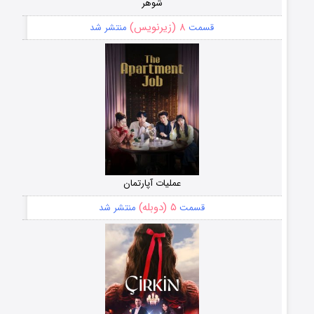
شوهر
۸ (زیرنویس)
قسمت
منتشر شد
عملیات آپارتمان
۵ (دوبله)
قسمت
منتشر شد