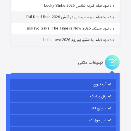
جادوگری در مغولستان
دانلود فیلم ضربه شانس Lucky Strike 2026
۱۴ (زیرنویس)
قسمت
منتشر شد
دانلود فیلم مرده شیطانی در آتش Evil Dead Burn 2026
دانلود مستند Bukayo Saka: The Time is Now 2026
دانلود فیلم بیا عشق بورزیم Let’s Love 2026
تبلیغات متنی
باب اسفنجی فصل ۱۷
آپ تیون
۶ (زیرنویس)
قسمت
منتشر شد
پنل پیامک
ملودی 98
نواز موزیک