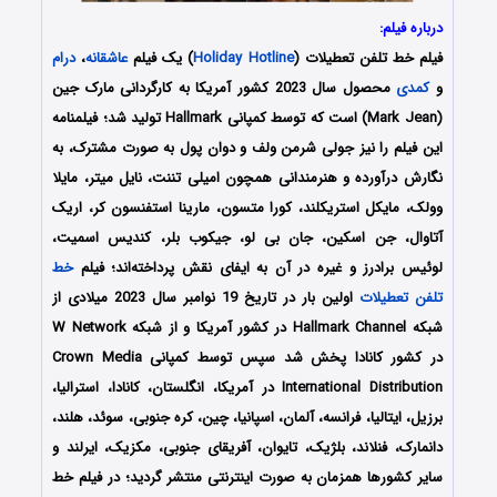
درباره فیلم:
فیلم خط تلفن تعطیلات (
Holiday Hotline
) یک فیلم
عاشقانه
،
درام
و
کمدی
محصول سال 2023 کشور آمریکا به کارگردانی مارک جین
(Mark Jean) است که توسط کمپانی‌ Hallmark تولید شد؛ فیلمنامه
این فیلم را نیز جولی شرمن ولف و دوان پول به صورت مشترک، به
نگارش درآورده و هنرمندانی همچون امیلی تننت، نایل میتر، مایلا
وولک، مایکل استریکلند، کورا متسون، مارینا استفنسون کر، اریک
آتاوال، جن اسکین، جان بی لو، جیکوب بلر، کندیس اسمیت،
لوئیس برادرز و غیره در آن به ایفای نقش پرداخته‌اند؛ فیلم
خط
تلفن تعطیلات
اولین بار در تاریخ 19 نوامبر سال 2023 میلادی از
شبکه Hallmark Channel در کشور آمریکا و از شبکه W Network
در کشور کانادا پخش شد سپس توسط کمپانی‌‌ Crown Media
International Distribution در آمریکا، انگلستان، کانادا، استرالیا،
برزیل، ایتالیا، فرانسه، آلمان، اسپانیا، چین، کره جنوبی، سوئد، هلند،
دانمارک، فنلاند، بلژیک، تایوان، آفریقای جنوبی، مکزیک، ایرلند و
سایر کشورها همزمان به صورت اینترنتی منتشر گردید؛ در فیلم خط