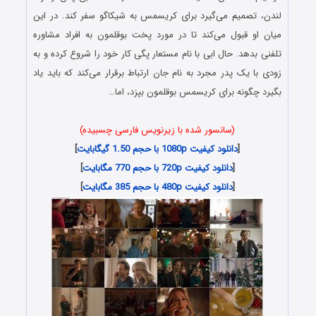
لندن، تصمیم می‌گیرد برای کریسمس به شیکاگو سفر کند. در این
میان او قبول می‌کند تا در مورد پخت بوقلمون به افراد مشاوره
تلفنی بدهد. حال ابی با نام مستعار پگی کار خود را شروع کرده و به
زودی با یک پدر مجرد به نام جان ارتباط برقرار می‌کند که باید یاد
بگیرد چگونه برای کریسمس بوقلمون بپزد، اما…
(سانسور شده با زیرنویس فارسی چسبیده)
[
دانلود کیفیت 1080p با حجم 1.50 گیگابایت
]
[
دانلود کیفیت 720p با حجم 770 مگابایت
]
[
دانلود کیفیت 480p با حجم 385 مگابایت
]