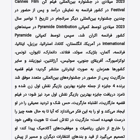
2023 میلادی در جشنواره بین‌المللی فیلم کن Cannes Film
Festival در کشور فرانسه به نمایش درآمد و پس از حضور در
چندین جشنواره بین‌المللی دیگر سرانجام در تاریخ 1 نوامبر سال
2023 میلادی توسط کمپانی‌‌ Pyramide Distribution در سینماهای
کشور فرانسه اکران شد، سپس توسط کمپانی Pyramide
International در آمریکا، انگلستان، کانادا، استرالیا، برزیل، ایتالیا،
فرانسه، آلمان، بلژیک، سوئد، فنلاند، دانمارک، تایوان، تونس،
لوکزامبورگ، آفریقای جنوبی، سوئیس، آرژانتین، نیوزیلند و سایر
کشورها همزمان به صورت اینترنتی منتشر گردید؛ فیلم قضیه
مارگاریت پس از حضور در جشنواره‌‌‌های بین‌المللی متعدد موفق شد
برنده 4 جایزه از جمله جایزه بهترین بازیگر نقش اول زن شده و
نامزد دریافت جایزه بهترین بازیگر نقش اول مرد نیز شود؛ در فیلم
قضیه مارگاریت، اشتباه مارگریت، حس شک و تردید عمیقی را در او
ایجاد می‌کند و او را به این فکر می‌اندازد که آیا تا به حال همه چیز را
درست فهمیده است؛ مارگریت در تلاش است تا هویت واقعی خود
را خارج از دنیای ریاضیات و موفقیت‌های آکادمیک پیدا کند؛ او
تصمیم می‌گیرد از قید و بندهای انتظارات دیگران و مسیر از پیش