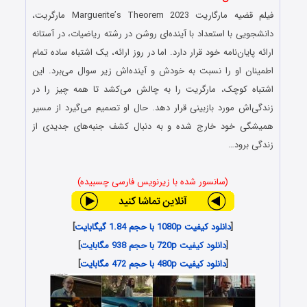
فیلم قضیه مارگاریت Marguerite’s Theorem 2023 مارگریت،
دانشجویی با استعداد با آینده‌ای روشن در رشته ریاضیات، در آستانه
ارائه پایان‌نامه خود قرار دارد. اما در روز ارائه، یک اشتباه ساده تمام
اطمینان او را نسبت به خودش و آینده‌اش زیر سوال می‌برد. این
اشتباه کوچک، مارگریت را به چالش می‌کشد تا همه چیز را در
زندگی‌اش مورد بازبینی قرار دهد. حال او تصمیم می‌گیرد از مسیر
همیشگی خود خارج شده و به دنبال کشف جنبه‌های جدیدی از
زندگی برود…
(سانسور شده با زیرنویس فارسی چسبیده)
[
دانلود کیفیت 1080p با حجم 1.84 گیگابایت
]
[
دانلود کیفیت 720p با حجم 938 مگابایت
]
[
دانلود کیفیت 480p با حجم 472 مگابایت
]