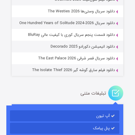
دانلود سریال وستی‌ها The Westies 2026
دانلود سریال One Hundred Years of Solitude 2024-2026
دانلود قسمت پنجم سریال کوری با کیفیت عالی BluRay
عملیات آپارتمان
دانلود انیمیشن دکورادو Decorado 2025
۲ (زیرنویس)
قسمت
منتشر شد
دانلود سریال قصر شرقی The East Palace 2026
دانلود فیلم سارق گوشه گیر The Isolate Thief 2026
تبلیغات متنی
آپ تیون
مردگان متحرک: شهر مرده ۳
۲ (زیرنویس)
قسمت
منتشر شد
پنل پیامک