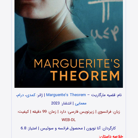
نام: قضیه مارگاریت –
Marguerite’s Theorem
| ژانر:
کمدی
،
درام
،
معمایی
| انتشار: 2023
زبان: فرانسوی | زیرنویس فارسی: دارد | زمان: 99 دقیقه | کیفیت:
WEB-DL
کارگردان: آنا نویون | محصول فرانسه و سوئیس | امتیاز: 6.8
خلاصه داستان: