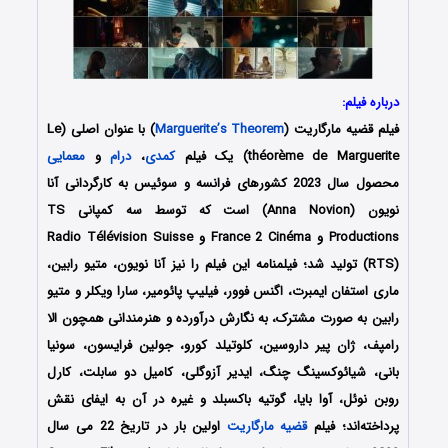
درباره فیلم:
فیلم قضیه مارگاریت (
Marguerite’s Theorem
) با عنوان اصلی (Le
théorème de Marguerite) یک فیلم
کمدی
،
درام
و
معمایی
محصول سال 2023 کشورهای فرانسه و سوئیس به کارگردانی آنا
نویون (Anna Novion) است که توسط سه کمپانی‌ TS
Productions و France 2 Cinéma و Radio Télévision Suisse
(RTS) تولید شد؛ فیلمنامه این فیلم را نیز آنا نویون، متیو رابین،
ماری استفان ایمبرت، اگنس فوور، فیلیپ پائومیر، سارا ویکلر و متیو
رابین به صورت مشترک، به نگارش درآورده و هنرمندانی همچون الا
رامپف، ژان پیر داروسین، کلوتیلد کورو، جولین فرایسون، سونیا
بانی، شیائوکسینگ چنگ، ایدیر آزوگلی، کامیل دو سابلت، کارل
روبن نوئل، آوا بایا، گوتیه باکسبلد و غیره در آن به ایفای نقش
پرداخته‌اند؛ فیلم
قضیه مارگاریت
اولین بار در تاریخ 22 می سال