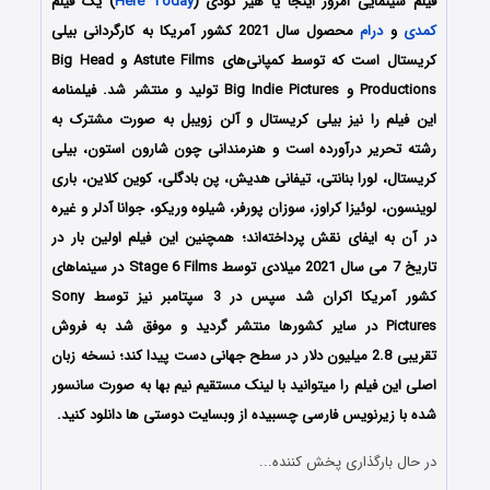
فیلم سینمایی امروز اینجا یا هیر تودی (
Here Today
) یک فیلم
کمدی
و
درام
محصول سال 2021 کشور آمریکا به کارگردانی بیلی
کریستال است که توسط کمپانی‌های Astute Films و Big Head
Productions و Big Indie Pictures تولید و منتشر شد. فیلمنامه
این فیلم را نیز بیلی کریستال و آلن زویبل به صورت مشترک به
رشته تحریر درآورده است و هنرمندانی چون شارون استون، بیلی
کریستال، لورا بنانتی، تیفانی هدیش، پن بادگلی، کوین کلاین، باری
لوینسون، لوئیزا کراوز، سوزان پورفر، شیلوه وریکو، جوانا آدلر و غیره
در آن به ایفای نقش پرداخته‌اند؛ همچنین این فیلم اولین بار در
تاریخ 7 می سال 2021 میلادی توسط Stage 6 Films در سینماهای
کشور آمریکا اکران شد سپس در 3 سپتامبر نیز توسط Sony
Pictures در سایر کشورها منتشر گردید و موفق شد به فروش
تقریبی 2.8 میلیون دلار در سطح جهانی دست پیدا کند؛ نسخه زبان
اصلی این فیلم را میتوانید با لینک مستقیم نیم بها به صورت سانسور
شده با زیرنویس فارسی چسبیده از وبسایت دوستی ها دانلود کنید.
در حال بارگذاری پخش کننده...