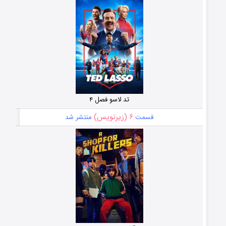
تد لاسو فصل ۴
۶ (زیرنویس)
قسمت
منتشر شد