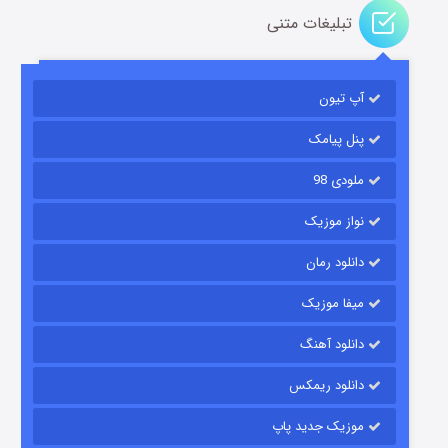
تبلیغات متنی
باب اسفنجی فصل ۱۷
آپ تیون
۶ (زیرنویس)
قسمت
منتشر شد
پنل پیامک
ملودی 98
نواز موزیک
دانلود رمان
میفا موزیک
رویایی برای تو
دانلود آهنگ
۱۵ (دوبله)
قسمت
منتشر شد
دانلود ریمکس
موزیک جدید پاپ