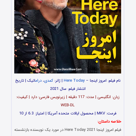
نام فیلم: امروز اینجا –
Here Today
| ژانر:
کمدی
،
درام
اتیک | تاریخ
انتشار فیلم: سال 2021
زبان: انگلیسی | مدت: 117 دقیقه | زیرنویس فارسی: دارد | کیفیت:
WEB-DL
فرمت: MKV | محصول ایالات متحده آمریکا | امتیاز: 6.3 از 10
خلاصه داستان:
فیلم امروز اینجا Here Today 2021 در مورد یک نویسنده بازنشسته