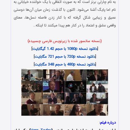
به نام چارلی برنز است که به صورت اتفاقی با یک خواننده خیابانی به
نام اما پایگ آشنا می‌شود. اکنون با گذشت زمان میان آن‌ها دوستی
عمیق و زیبایی شکل گرفته که با کنار زدن فاصله نسل‌ها، معنای
واقعی عشق و اعتماد را در کنار هم پیدا میکنند تا اینکه…
(نسخه سانسور شده با زیرنویس فارسی چسبیده)
[
دانلود نسخه 1080p با حجم 1.42 گیگابایت
]
[
دانلود نسخه 720p با حجم 721 مگابایت
]
[
دانلود نسخه 480p با حجم 348 مگابایت
]
درباره فیلم: