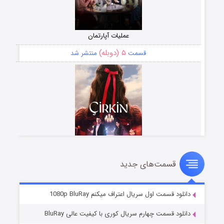
عملیات آپارتمان
۵ (دوبله)
قسمت
منتشر شد
قسمت‌های جدید
سریال زشت
۲ (زیرنویس)
قسمت
منتشر شد
دانلود قسمت اول سریال اعتراف میکنم 1080p BluRay
دانلود قسمت چهارم سریال کوری با کیفیت عالی BluRay