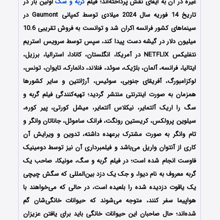
غیره در آن به ایفای نقش پرداخته‌اند؛ فیلم
گربه و سگ
اولین بار در
تاریخ 14 فوریه سال 2024 میلادی توسط کمپانی‌‌ Gaumont در
سینماهای کشور فرانسه اکران شد و توانست به فروش تقریبی 10.6
میلیون دلار در گیشه دست پیدا کند، سپس توسط سرویس استریم
نتفلیکس NETFLIX در آمریکا، انگلستان، کانادا، استرالیا، برزیل،
ایتالیا، فرانسه، آلمان، بلژیک، سوئد، فنلاند، دانمارک، تایوان، تونس،
لوکزامبورگ، آفریقای جنوبی، سوئیس، آرژانتین و سایر کشورها
همزمان به صورت اینترنتی منتشر گردید؛ تهیه‌کنندگی فیلم گربه و
سگ را اریک آلتمایر، نیکلاس آلتمایر، میشل کورتی، پیر کوره،
سیلوین پرولکس، کریستین رونگت، فرانک ساموئل، جاناتان وانگر و
تام وانگر به صورت مشترک برعهده داشته، تدوین و ویرایش آن
کاری از آنتوان واریل می‌باشد و فیلمبرداری آن نیز توسط دومینیک
فاوست انجام شده است؛ در فیلم گربه و سگ، مونیکا، صاحب یک
گربه معروف به نام دیوا، و جک یک دزد بین‌المللی که سگش چیچی
یک یاقوت دزدیده شده را بلعیده است، در حالی که می‌خواهند با
هواپیما سفر کنند، متوجه می‌شوند که حیوانات خانگی‌شان گم
شده‌اند؛ حال صاحبان این حیوانات خانگی باید برای یافتن عزیزان