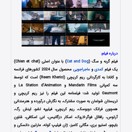
درباره فیلم:
فیلم گربه و سگ (
Cat and Dog
) با عنوان اصلی (Chien et chat)
یک فیلم
کمدی
و
ماجراجویی
محصول سال 2024 کشورهای فرانسه
و کانادا به کارگردانی ریم کریچی (Reem Kherici) است که توسط
سه کمپانی‌ Mandarin Films و La Station d’Animation و
Gaumont تولید شد؛ فیلمنامه این فیلم را نیز ریم کریچی و
تریستان شولمان به صورت مشترک، به نگارش درآورده و هنرمندانی
همچون فرانک دوبوسک، ریم کریچی، فیلیپه لشو، اینش رگ،
آرتوس، رافائل فوگر-لاروک، اسکار دزگانیس، لنی اسکافی، شاون
بایچو، استیو بری، مگالی کامبز، ژان فیلیپ کوته، مارتین دانسکی و