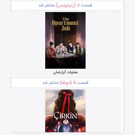
۸ (زیرنویس)
قسمت
منتشر شد
عملیات آپارتمان
۵ (دوبله)
قسمت
منتشر شد