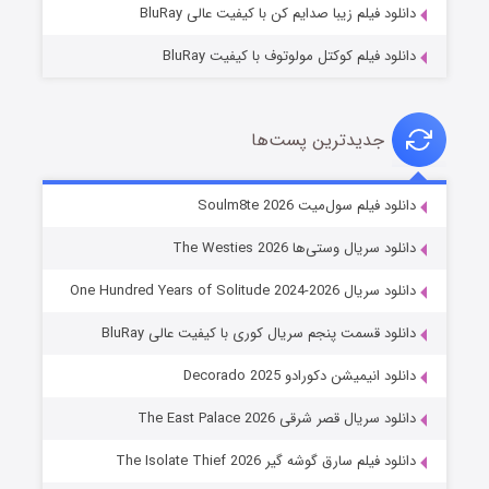
دانلود فیلم زیبا صدایم کن با کیفیت عالی BluRay
دانلود فیلم کوکتل مولوتوف با کیفیت BluRay
جدیدترین پست‌ها
خاندان اژدها فصل ۳
دانلود فیلم سول‌میت Soulm8te 2026
۶ (زیرنویس)
قسمت
منتشر شد
دانلود سریال وستی‌ها The Westies 2026
دانلود سریال One Hundred Years of Solitude 2024-2026
دانلود قسمت پنجم سریال کوری با کیفیت عالی BluRay
دانلود انیمیشن دکورادو Decorado 2025
دانلود سریال قصر شرقی The East Palace 2026
دانلود فیلم سارق گوشه گیر The Isolate Thief 2026
جادوگری در مغولستان