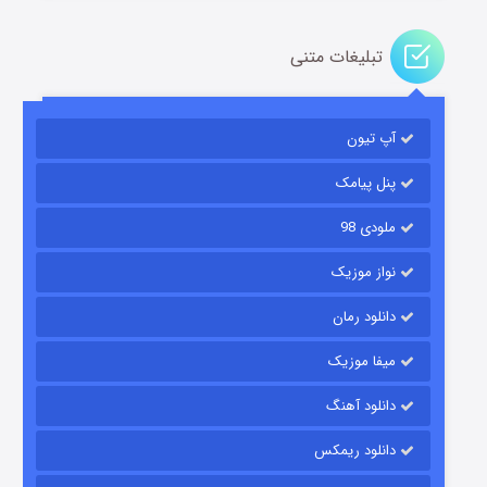
تبلیغات متنی
آپ تیون
باب اسفنجی فصل ۱۷
۶ (زیرنویس)
قسمت
منتشر شد
پنل پیامک
ملودی 98
نواز موزیک
دانلود رمان
میفا موزیک
دانلود آهنگ
رویایی برای تو
دانلود ریمکس
۱۵ (دوبله)
قسمت
منتشر شد