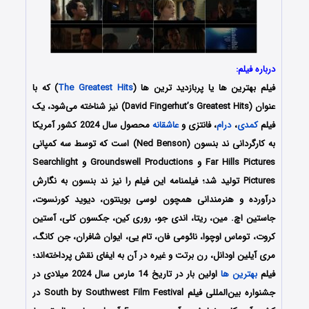
درباره فیلم:
فیلم بهترین ها یا پربازدید ترین ها (
The Greatest Hits
) که با
عنوان (David Fingerhut’s Greatest Hits) نیز شناخته می‌شود، یک
فیلم
کمدی
،
درام
، فانتزی و
عاشقانه
محصول سال 2024 کشور آمریکا
به کارگردانی ند بنسون (Ned Benson) است که توسط سه کمپانی‌
Far Hills Pictures و Groundswell Productions و Searchlight
Pictures تولید شد؛ فیلمنامه این فیلم را نیز ند بنسون به نگارش
درآورده و هنرمندانی همچون لوسی بوینتون، دیوید کورنسوت،
جاستین اچ. مین، ریتا، اندی جو، روری کین، جکسون کلی، آستین
کروت، توماس اوچوا، نائومی فان، تام یی، ایوان شافران، جن کانگ،
مری آیلین اودانل، رن برتت و غیره در آن به ایفای نقش پرداخته‌اند؛
فیلم
بهترین ها
اولین بار در تاریخ 14 مارس سال 2024 میلادی در
جشنواره بین‌المللی فیلم South by Southwest Film Festival در