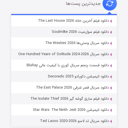
جدیدترین پست‌ها
خاندان اژدها فصل ۳
دانلود فیلم آخرین خانه The Last House 2026
۶ (زیرنویس)
قسمت
منتشر شد
دانلود فیلم سول‌میت Soulm8te 2026
دانلود سریال وستی‌ها The Westies 2026
دانلود سریال One Hundred Years of Solitude 2024-2026
دانلود قسمت پنجم سریال کوری با کیفیت عالی BluRay
دانلود انیمیشن دکورادو Decorado 2025
دانلود سریال قصر شرقی The East Palace 2026
جادوگری در مغولستان
دانلود فیلم سارق گوشه گیر The Isolate Thief 2026
۱۴ (زیرنویس)
قسمت
منتشر شد
دانلود انیمیشن Star Wars: The Ninth Jedi 2026
دانلود سریال تد لاسو Ted Lasso 2020-2026