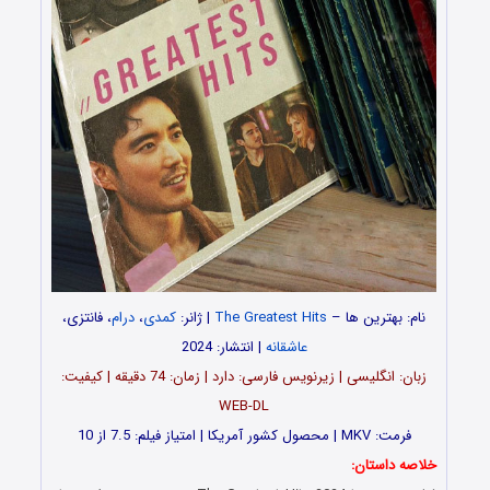
نام: بهترین ها –
The Greatest Hits
| ژانر:
کمدی
،
درام
، فانتزی،
عاشقانه
| انتشار: 2024
زبان: انگلیسی | زیرنویس فارسی: دارد | زمان: 74 دقیقه | کیفیت:
WEB-DL
فرمت: MKV | محصول کشور آمریکا | امتیاز فیلم: 7.5 از 10
خلاصه داستان: