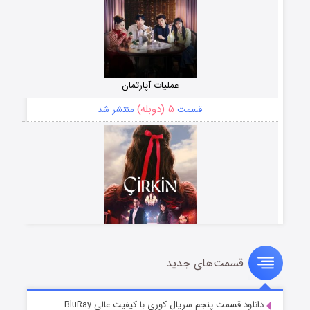
عملیات آپارتمان
۵ (دوبله)
قسمت
منتشر شد
قسمت‌های جدید
سریال زشت
۲ (زیرنویس)
قسمت
منتشر شد
دانلود قسمت پنجم سریال کوری با کیفیت عالی BluRay