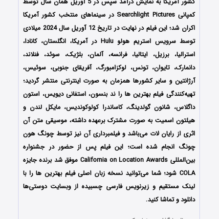
کشور آمریکا به نمایش درآمد سپس در 5 آوریل همان سال توسط
کمپانی‌‌ Searchlight Pictures در سینماهای منتخب کشور آمریکا
اکران شد؛ این فیلم در نهایت در تاریخ 12 آوریل سال 2024 میلادی
توسط سرویس استریم هولو Hulu در آمریکا، انگلستان، کانادا،
استرالیا، برزیل، ایتالیا، فرانسه، آلمان، بلژیک، سوئد، فنلاند،
دانمارک، تایوان، تونس، لوکزامبورگ، آفریقای جنوبی، سوئیس،
آرژانتین و سایر کشورها همزمان به صورت اینترنتی منتشر گردید؛
تهیه‌کنندگی فیلم بهترین ها را ند بنسون، استفانی دیویس، استون
داگلاس، شانون گولدینگ، کاساندرا کولوکوندیس، مایکل لندن و
هیلتون اسمیت به صورت مشترک برعهده داشته، موسیقی متن آن
اثری از رایان لات می‌باشد و فیلمبرداری آن نیز توسط چونگ هون
چونگ انجام شده است؛ این فیلم پس از حضور در جشنواره
بین‌المللی California on Location Awards موفق شد برنده جایزه
COLA شود؛ شما می‌توانید نسخه زبان اصلی فیلم بهترین ها را با
‌لینک مستقیم و زیرنویس فارسی چسبیده از وبسایت دوستی‌ها
دانلود و تماشا کنید.