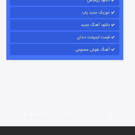
دانلود ریمکس
6 (زیرنویس)
قسمت
منتشر شد
موزیک جدید پاپ
دانلود آهنگ جدید
قیمت ایمپلنت دندان
آهنگ هوش مصنوعی
رویایی برای تو
15 (دوبله)
قسمت
منتشر شد
دانلود رایگان جدیدترین فیلم‌ها، سریال‌ها و انیمیشن های جهان