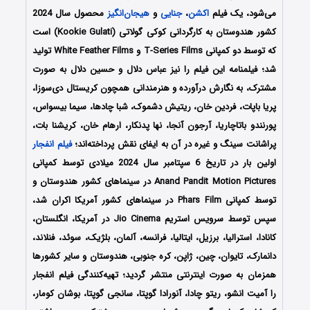
می‌شود، یک فیلم
اکشن
،
جنایی
و
هیجان‌انگیز
محصول سال 2024
کشور هندوستان به کارگردانی کوکی گولاتی (Kookie Gulati) است
که توسط دو کمپانی‌ T-Series Films و White Feather Films تولید
شد؛ فیلمنامه این فیلم را نیز عباس دلال و حسین دلال به صورت
مشترک، به نگارش درآورده و هنرمندانی همچون کریستال دی‌سوزا،
پریا باپات، فردین خان، ریتیش دشموک، شبا چادها، سیما بیسواس،
پورنندو باتاچاریا، آرجون آنجا، نها پدنکار، ارهام خان، کریشنا بات،
پراشانت سینگ و غیره در آن به ایفای نقش پرداخته‌اند؛
فیلم
انفجار
اولین بار در تاریخ 6 سپتامبر سال 2024 میلادی توسط کمپانی
Anand Pandit Motion Pictures در سینماهای کشور هندوستان و
توسط کمپانی Phars Film در سینماهای کشور آمریکا اکران شد،
سپس توسط سرویس استریم Jio Cinema در آمریکا، انگلستان،
کانادا، استرالیا، برزیل، ایتالیا، فرانسه، آلمان، بلژیک، سوئد، فنلاند،
دانمارک، تایوان، چین، ژاپن، کره جنوبی، هندوستان و سایر کشورها
همزمان به صورت اینترنتی منتشر گردید؛ تهیه‌کنندگی فیلم
انفجار
را آمیت انشو، ریتو چادا، آنورادا گوپتا، سانجی گوپتا، بوشان کومار،