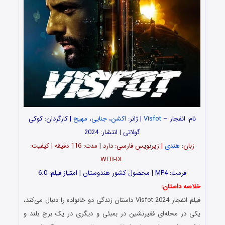
نام:
انفجار –
Visfot
| ژانر:
اکشن
،
جنایی
،
مهیج
| کارگردان: کوکی
گولاتی | انتشار: 2024
زبان:
هندی
| زیرنویس فارسی: دارد | مدت: 116 دقیقه | کیفیت:
WEB-DL
فرمت: MP4 | محصول کشور هندوستان | امتیاز فیلم: 6.0
خلاصه داستان:
فیلم
انفجار
Visfot 2024 داستان زندگی دو خانواده را دنبال می‌کند،
یکی در محله‌ای فقیرنشین در بمبئی و دیگری در یک برج بلند و