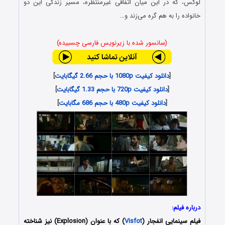
لوکس، که در این میان اتفاقی غیرمنتظره، مسیر زندگی این دو
خانواده را به هم گره می‌زند و…
(سانسور شده با زیرنویس فارسی چسبیده)
[
دانلود کیفیت 1080p با حجم 2.66 گیگابایت
]
[
دانلود کیفیت 720p با حجم 1.33 گیگابایت
]
[
دانلود کیفیت 480p با حجم 686 مگابایت
]
درباره فیلم:
فیلم سینمایی
انفجار
(
Visfot
) که با عنوان (Explosion) نیز شناخته