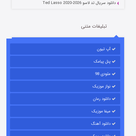
دانلود سریال تد لاسو Ted Lasso 2020-2026
تبلیغات متنی
آپ تیون
جادوگری در مغولستان
14 (زیرنویس)
قسمت
منتشر شد
پنل پیامک
ملودی 98
نواز موزیک
دانلود رمان
میفا موزیک
دانلود آهنگ
باب اسفنجی فصل ۱۷