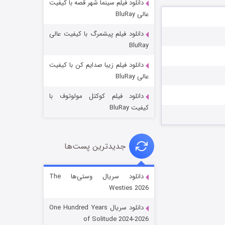
دانلود فیلم سینما شهر قصه با کیفیت
عالی BluRay
دانلود فیلم پیشمرگ با کیفیت عالی
BluRay
دانلود فیلم زیبا صدایم کن با کیفیت
جادوگری در مغولستان
عالی BluRay
۱۴ (زیرنویس)
قسمت
منتشر شد
دانلود فیلم کوکتل مولوتوف با
کیفیت BluRay
جدیدترین پست‌ها
دانلود سریال وستی‌ها The
Westies 2026
باب اسفنجی فصل ۱۷
دانلود سریال One Hundred Years
۶ (زیرنویس)
قسمت
منتشر شد
of Solitude 2024-2026