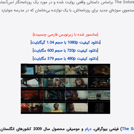
فیلم تکنواز The Soloist 2009 براساس داستانی واقعی روایت شده و در مورد یک روزنامه‌نگار
ر جستجوی سوژه‌ای جدید برای روزنامه‌اش، با یک نوازنده بی‌خانمان که در مدرسه جولیا
(سانسور شده با زیرنویس فارسی چسبیده)
[
دانلود کیفیت 1080p با حجم 1.04 گیگابایت
]
[
دانلود کیفیت 720p با حجم 600 مگابایت
]
[
دانلود کیفیت 480p با حجم 379 مگابایت
]
The So
) فیلمی بیوگرافی،
درام
و موسیقی محصول سال 2009 کشورهای