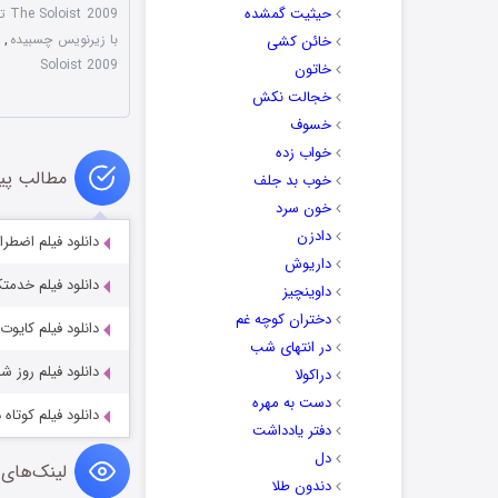
حیثیت گمشده
The Soloist 2009 تکنواز
با زیرنویس چسبیده
,
خائن کشی
Soloist 2009
خاتون
خجالت نکش
خسوف
خواب زده
مطالب پی
خوب بد جلف
خون سرد
دادزن
دانلود فیلم اضطراری ncy 2025
داریوش
دانلود فیلم خدمتکار aid 2020
داوینچیز
دختران کوچه غم
دانلود فیلم کایوت‌ها es 2025
در انتهای شب
دانلود فیلم روز شانس تو y 2023
دراکولا
دست به مهره
دانلود فیلم کوتاه دوره ای 016
دفتر یادداشت
دل
لینک‌های 
دندون طلا