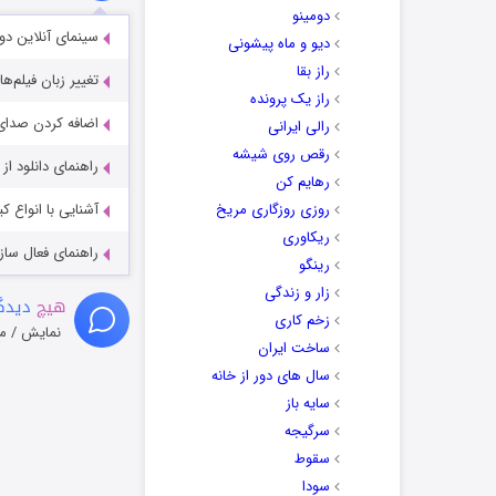
دومینو
سینمای آنلاین دو
دیو و ماه پیشونی
راز بقا
تغییر زبان فیلم‌ها
راز یک پرونده
اضافه کردن صدای 
رالی ایرانی
رقص روی شیشه
راهنمای دانلود ا
رهایم کن
روزی روزگاری مریخ
آشنایی با انواع ک
ریکاوری
راهنمای فعال سازی کیفیت R
رینگو
زار و زندگی
هیچ
دیدگا
زخم کاری
نمایش / م
ساخت ایران
سال های دور از خانه
سایه باز
سرگیجه
سقوط
سودا