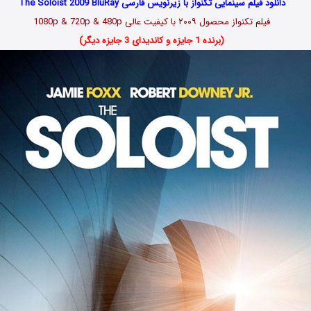
دانلود فیلم سینمایی تکنواز با زیرنویس فارسی The Soloist 2009 BluRay
فیلم تکنواز محصول ۲۰۰۹ با کیفیت عالی 1080p & 720p & 480p
(برنده 1 جایزه و کاندیدای 3 جایزه دیگر)