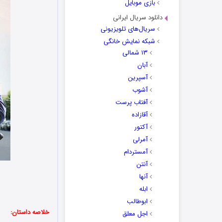
بازی موبایل
دانلود سریال ایرانی
سریال‌های تلویزیونی
شبکه نمایش خانگی
۱۳ شمالی
آبان
آسپرین
آشوب
آفتاب پرست
آقازاده
آکتور
آمرلی
آمستردام
آنتن
آنها
ابله
ابوطالب
خلاصه داستان:
اجل معلق