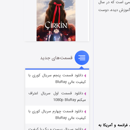
 لس‌آنجلسی است که در سال
رد آموزش دیده، دوست
قسمت‌های جدید
سریال زشت
۲ (زیرنویس)
قسمت
منتشر شد
دانلود قسمت پنجم سریال کوری با
کیفیت عالی BluRay
دانلود قسمت اول سریال اعتراف
میکنم 1080p BluRay
دانلود قسمت چهارم سریال کوری با
کیفیت عالی BluRay
 انگلستان، فرانسه و آمریکا به
دانلود سریال بیست و یک با کیفیت