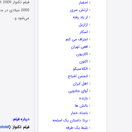
احضار
ارتش سری
2005 میلادی د
از یاد رفته
می‌شود و…
ازازیل
اسکار
اعتراف می کنم
افعی تهران
اکازیون
اکنون
الکلاسیکو
انجمن اشباح
اهل ایران
آوای جادویی
بازنده
بالش ها
بامداد خمار
درباره فیلم:
برتا: داستان یک اسلحه
فیلم تکنواز (
loist
بلیط یک‌‌ طرفه