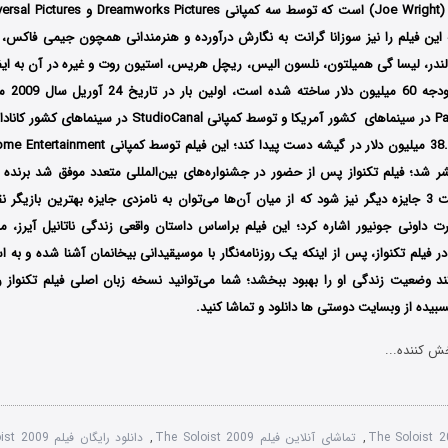
 این فیلم را نیز سوزانا گرانت به نگارش درآورده و هنرمندانی همچون جیمی فاکس، ر
الندر، لیسا گی همیلتون، نلسون الیس، ریچل هریس، استیون روت و غیره در آن به ایفا
ساخته شده است، اولین
بار د
Paramount Pictures در سینماهای کشور آمریکا و توسط کمپانی anal
شده و نامزد دریافت 3 جایزه دیگر نیز شود که از میان آن‌ها می‌توان به نامزدی جایزه بهترین باز
 داونی جونیور اشاره کرد؛ این فیلم براساس داستان واقعی زندگی ناتانیل آیرز، م
ساخته شده است؛ در فیلم تکنواز، پس از اینکه یک روزنامه‌نگار با مو
ند وضعیت زندگی او را بهبود ببخشد؛ شما می‌توانید نسخه زبان اصلی فیلم تکنواز را
یده از وبسایت دوستی ها دانلود و تماشا کنید.
ش کننده...
The Soloist 
,
تماشای آنلاین فیلم The Soloist 2009
,
دانلود رایگان فیلم The Soloist 2009