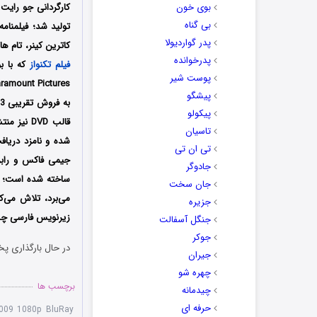
بوی خون
بی گناه
تولید شد؛ فیلمنامه
پدر گواردیولا
کاترین کینر، تام ه
پدرخوانده
فیلم
تکنواز
که با بودجه 60 میلیون دلار 
پوست شیر
پیشگو
پیکولو
تاسیان
تی ان تی
جیمی فاکس و رابرت
جادوگر
جان سخت
می‌برد، تلاش می‌ک
جزیره
زیرنویس فارسی چسب
جنگل آسفالت
جوکر
در حال بارگذاری پخ
جیران
چهره شو
برچسب ها
چیدمانه
حرفه ای
2009 1080p BluRay