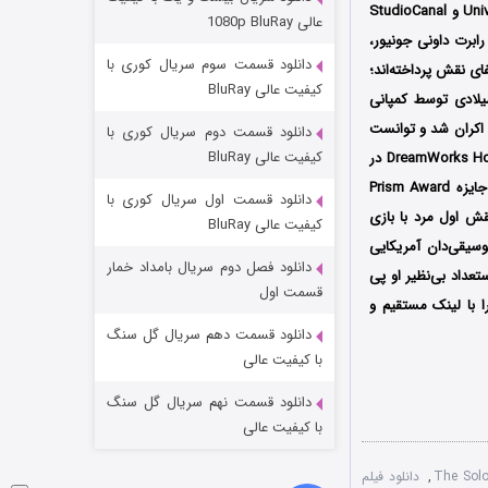
مردگان متحرک: شهر مرده ۳
کارگردانی جو رایت (Joe Wright) است که توسط سه کمپانی Dreamworks Pictures و Universal Pictures و StudioCanal
عالی 1080p BluRay
ابرت داونی جونیور،
۲ (زیرنویس)
قسمت
منتشر شد
دانلود قسمت سوم سریال کوری با
ی نقش پرداخته‌اند؛
کیفیت عالی BluRay
ر تاریخ 24 آوریل سال 2009 میلادی توسط کمپانی
StudioC در سینماهای کشور کانادا اکران شد و توانست
دانلود قسمت دوم سریال کوری با
کیفیت عالی BluRay
به فروش تقریبی 38.3 میلیون دلار در گیشه دست پیدا کند؛ این فیلم توسط کمپانی DreamWorks Home Entertainment در
قالب DVD نیز منتشر شد؛ فیلم تکنواز پس از حضور در جشنواره‌‌‌های بین‌المللی متعدد موفق شد برنده جایزه Prism Award
دانلود قسمت اول سریال کوری با
یگر نقش اول مرد با بازی
کیفیت عالی BluRay
وسیقی‌دان آمریکایی
دانلود فصل دوم سریال بامداد خمار
سیقیدانی بی‎خانمان آشنا شده و به استعداد بی‌نظیر او پی
شکست استوارت در نجات جهان
قسمت اول
 با ‌لینک مستقیم و
۷ (زیرنویس)
قسمت
منتشر شد
دانلود قسمت دهم سریال گل سنگ
با کیفیت عالی
دانلود قسمت نهم سریال گل سنگ
با کیفیت عالی
,
دانلود فیلم