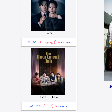
شوهر
۸ (زیرنویس)
قسمت
منتشر شد
عملیات آپارتمان
۵ (دوبله)
قسمت
منتشر شد