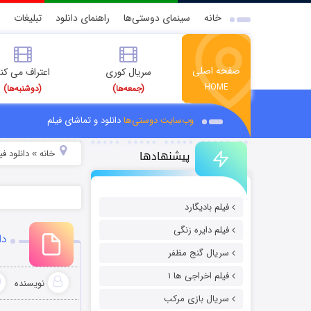
خانه
سینمای دوستی‌ها
راهنمای دانلود
تبلیغات
صفحه اصلی
سریال کوری
اعتراف می کن
HOME
(جمعه‌ها)
(دوشنبه‌ها)
وب‌سایت دوستی‌ها
دانلود و تماشای فیلم
پیشنهادها
خانه
دانلود ف
»
فیلم بادیگارد
فیلم دایره زنگی
دانل
سریال گنج مظفر
فیلم اخراجی ها ۱
نویسنده
سریال بازی مرکب