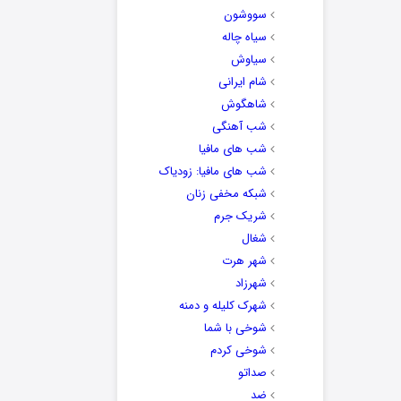
سووشون
سیاه چاله
سیاوش
شام ایرانی
شاهگوش
شب آهنگی
شب های مافیا
شب های مافیا: زودیاک
شبکه مخفی زنان
شریک جرم
شغال
شهر هرت
شهرزاد
شهرک کلیله و دمنه
شوخی با شما
شوخی کردم
صداتو
ضد