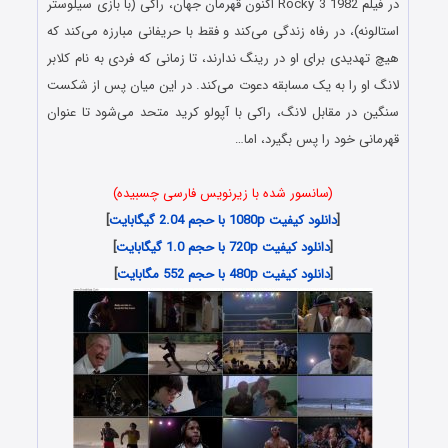
در فیلم Rocky 3 1982 اکنون قهرمان جهان، راکی (با بازی سیلوستر
استالونه)، در رفاه زندگی می‌کند و فقط با حریفانی مبارزه می‌کند که
هیچ تهدیدی برای او در رینگ ندارند، تا زمانی که فردی به نام کلابر
لانگ او را به یک مسابقه دعوت می‌کند. در این میان پس از شکست
سنگین در مقابل لانگ، راکی با آپولو کرید متحد می‌شود تا عنوان
قهرمانی خود را پس بگیرد، اما…
(سانسور شده با زیرنویس فارسی چسبیده)
[
دانلود کیفیت 1080p با حجم 2.04 گیگابایت
]
[
دانلود کیفیت 720p با حجم 1.0 گیگابایت
]
[
دانلود کیفیت 480p با حجم 552 مگابایت
]