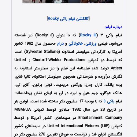
[
کالکشن فیلم راکی Rocky
]
درباره فیلم:
فیلم راکی ۳ (
Rocky III
) که با عنوان (Rocky 3) نیز شناخته
می‌شود، فیلمی
ورزشی
،
خانوادگی
و
درام
محصول سال 1982 کشور
آمریکا به کارگردانی سیلوستر استالونه (Sylvester Stallone) است
که توسط دو کمپانی Chartoff-Winkler Productions و United
Artists تولید شد؛ فیلمنامه این فیلم را نیز سیلوستر استالونه به
نگارش درآورده و هنرمندانی همچون سیلوستر استالونه، تالیا شایر،
برت یانگ، کارل ودرز، بورگس مریدیت، تونی برتون، آقای تی،
هالک هوگان، جیم هیل و غیره در آن به ایفای نقش پرداخته‌اند؛
فیلم
راکی 3
که با بودجه 17 میلیون دلار ساخته شده است، اولین
بار
در تاریخ 28 می سال 1982 میلادی توسط کمپانی MGM/UA
Entertainment Company در سینماهای کشور آمریکا و توسط
کمپانی United International Pictures (UIP) در سینماهای کشور
انگلستان اکران شد و توانست به فروش تقریبی 270 میلیون دلار در