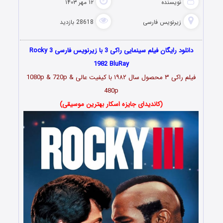
نویسنده
۱۲ مهر ۱۴۰۳
زیرنویس فارسی
28618 بازدید
دانلود رایگان فیلم سینمایی راکی 3 با زیرنویس فارسی Rocky 3
1982 BluRay
فیلم راکی ۳ محصول سال ۱۹۸۲ با کیفیت عالی 1080p & 720p &
480p
(کاندیدای جایزه اسکار بهترین موسیقی)