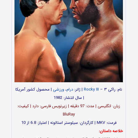
نام: راکی ۳ –
Rocky III
| ژانر:
درام
،
ورزشی
| محصول کشور آمریکا
| سال انتشار: 1982
زبان: انگلیسی | مدت‌: 97 دقیقه | زیرنویس فارسی: دارد | کیفیت:
BluRay
فرمت: MKV | کارگردان: سیلوستر استالونه | امتیاز: 6.8 از 10
خلاصه داستان: