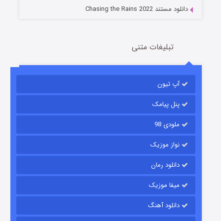
دانلود مستند Chasing the Rains 2022
تبلیغات متنی
آپ تیون
باب اسفنجی فصل ۱۷
6 (زیرنویس)
قسمت
منتشر شد
پنل پیامک
ملودی 98
نواز موزیک
دانلود رمان
میفا موزیک
دانلود آهنگ
رویایی برای تو