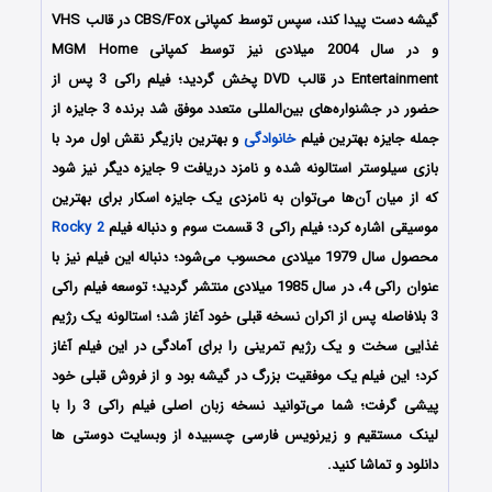
گیشه دست پیدا کند، سپس توسط کمپانی CBS/Fox در قالب VHS
و در سال 2004 میلادی نیز توسط کمپانی MGM Home
Entertainment در قالب DVD پخش گردید؛ فیلم راکی 3 پس از
حضور در جشنواره‌‌‌های بین‌المللی متعدد موفق شد برنده 3 جایزه از
جمله جایزه بهترین فیلم
خانوادگی
و بهترین بازیگر نقش اول مرد با
بازی سیلوستر استالونه شده و نامزد دریافت 9 جایزه دیگر نیز شود
که از میان آن‌ها می‌توان به نامزدی یک جایزه اسکار برای بهترین
موسیقی اشاره کرد؛ فیلم راکی 3 قسمت سوم و دنباله فیلم
Rocky 2
محصول سال 1979 میلادی محسوب می‌شود؛ دنباله این فیلم نیز با
عنوان راکی 4، در سال 1985 میلادی منتشر گردید؛ توسعه فیلم راکی
3 بلافاصله پس از اکران نسخه قبلی خود آغاز شد؛ استالونه یک رژیم
غذایی سخت و یک رژیم تمرینی را برای آمادگی در این فیلم آغاز
کرد؛ این فیلم یک موفقیت بزرگ در گیشه بود و از فروش قبلی خود
پیشی گرفت؛ شما می‌توانید نسخه زبان اصلی فیلم راکی 3 را با
‌لینک مستقیم و زیرنویس فارسی چسبیده از وبسایت دوستی ها
دانلود و تماشا کنید.