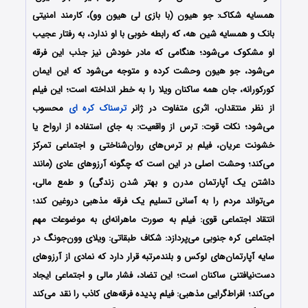
همسایه شکاک: جو هیون (با بازی لی هیون وو)، کارمند امنیتی
بانک و همسایه شین هه، که رابطه خوبی با او ندارد، به رفتار عجیب
او مشکوک می‌شود؛ هنگامی که مادر خودش نیز جذب این فرقه
می‌شود، جو هیون وحشت کرده و متوجه می‌شود که این ایمان
کورکورانه، جان همه ساکنان ویلا را به خطر انداخته است؛ این فیلم
از نظر منتقدان، اثری متفاوت در ژانر
ترسناک
کره ای
محسوب
می‌شود؛ نکات قوت: ترس از واقعیت: به جای استفاده از ارواح یا
خشونت عریان، فیلم بر ترس‌های روان‌شناختی و اجتماعی تمرکز
می‌کند؛ وحشت اصلی در این است که چگونه آرزوهای عادی (مانند
داشتن یک آپارتمان مدرن و بهتر شدن زندگی) و طمع مالی،
می‌تواند مردم را به آسانی تسلیم یک فرقه مذهبی دروغین کند؛
انتقاد اجتماعی قوی: فیلم به صورت ماهرانه‌ای به موضوعات مهم
اجتماعی کره جنوبی می‌پردازد: شکاف طبقاتی: ویلای وون‌جونگ در
سایه آپارتمان‌های لوکس و بلندمرتبه قرار دارد که نمادی از آرزوهای
دست‌نیافتنی ساکنان است؛ این تضاد، فشار مالی و اجتماعی ایجاد
می‌کند؛ افراط‌گرایی مذهبی: فیلم پدیده فرقه‌های کاذب را نقد می‌کند