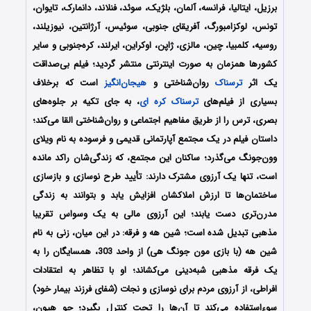
برزیل، ایتالیا، فرانسه، آلمان، بلژیک، سوئد، فنلاند، دانمارک، تایوان،
تونس، لوکزامبورگ، آفریقای جنوبی، سوئیس، آرژانتین، نیوزیلند،
روسیه، کلمبیا، چین، مالزی، ژاپن، اوکراین، ایرلند، کره‌جنوبی و سایر
کشورها همزمان به صورت اینترنتی منتشر گردید؛
فیلم بی‌‌صداقت
یک اثر
ترسناک
روان‌شناختی و
هیجان‌انگیز
است که برخلاف
بسیاری از فیلم‌های
ترسناک
کره ای
، به جای تکیه بر جلوه‌های
بصری، ترس را از طریق مفاهیم اجتماعی و روان‌شناختی القا می‌کند؛
داستان فیلم در یک مجتمع آپارتمانی قدیمی و فرسوده به نام ویلای
وون‌جونگ می‌گذرد؛ ساکنان این مجتمع، که زندگی‌شان راکد مانده
است، تنها یک آرزوی مشترک دارند: تأیید طرح نوسازی و بازسازی
ساختمان‌ها تا ارزش املاکشان افزایش یابد و بتوانند به زندگی
مدرن‌تری دست یابند؛ این آرزوی مالی به یک وسواس تقریبا
مذهبی تبدیل شده است؛ شین هه و فرقه: در این میان، زنی به نام
شین هه (با بازی مون جونگ هی) از واحد 303، همسایگان را به
یک فرقه مذهبی شبه‌دینی می‌کشاند؛ او با تظاهر به اعتقادات
افراطی، از آرزوی مردم برای نوسازی و نجات (شفای فرزند بیمار خود)
سوءاستفاده می‌کند تا آن‌ها را تحت کنترل بگیرد؛ جو هیون،