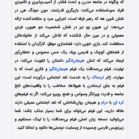
که چگونه در جامعه مدرن و تحت فشار، از آسیب‌پذیری و ناامیدی
افراد سوءاستفاده می‌کنند؛ بازیگری قدرتمند: مون جونگ هی در
نقش شین هه که رهبر فرقه است، اجرایی سرد و متقاعدکننده ارائه
می‌دهد؛ لی هیون وو نیز در نقش شخصیت جو هیون، فردی
معمولی و در عین حال شکننده که تلاش می‌کند از خانواده‌اش
محافظت کند، بازی خوبی دارد؛ فضاسازی موفق: کارگردان با استفاده
از فضاهای کوچک و قدیمی ویلا، یک حس محبوس و خفقان‌آور
ایجاد می‌کند که تنش
هیجان‌انگیز
داستان را تقویت می‌کند؛ در
نهایت، فیلم بی‌‌صداقت یک فیلم
هیجان‌انگیز
و فکری است که با
مهارت، ژانر
ترسناک
را به خدمت نقد اجتماعی درآورده است؛ این
فیلم به جای ترساندن با هیولاها، مخاطب را با واقعیت‌های تلخ
جامعه و قدرت ویرانگر وسواس و طمع روبرو می‌کند؛ اگر به فیلم‌های
کره ای
با
درام
و هیجان روان‌شناختی که نقد اجتماعی عمیقی دارند
علاقه دارید، این فیلم می‌تواند برای شما بسیار جذاب باشد؛ شما
می‌توانید نسخه زبان اصلی فیلم بی‌‌صداقت را با ‌لینک مستقیم و
زیرنویس فارسی چسبیده از وبسایت دوستی‌ها دانلود و تماشا کنید.