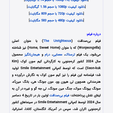
[
دانلود کیفیت 1080p HQ با حجم 2.14 گیگابایت
]
[
دانلود کیفیت 1080p با حجم 1.56 گیگابایت
]
[
دانلود کیفیت 720p با حجم 809 مگابایت
]
[
دانلود کیفیت 480p با حجم 583 مگابایت
]
درباره فیلم:
فیلم بی‌‌صداقت (
The Unrighteous
) با عنوان اصلی
(Wonjeongvilla) که با عنوان (Home, Sweet Home) نیز شناخته
می‌شود، یک فیلم
ترسناک
،
معمایی
،
درام
و
هیجان‌انگیز
محصول
سال 2024 کشور کره‌جنوبی به کارگردانی کیم سون کوک (Kim
Seon-kuk) است که توسط کمپانی‌ Smile Entertainment تولید
شد؛ فیلمنامه این فیلم را نیز کیم سون کوک
به نگارش درآورده و
هنرمندانی همچون
لی هیون وو، مون جونگ هی، بانگ مین‌آه،
سونگ بیونگ سوک، جنگ مین سونگ، لی جه گو
و غیره در آن به
ایفای نقش پرداخته‌اند؛
فیلم بی‌‌صداقت
اولین بار در تاریخ 4 دسامبر
سال 2024 توسط کمپانی Smile Entertainment در سینماهای کشور
کره‌جنوبی اکران شد، سپس در آمریکا، انگلستان، کانادا، استرالیا،