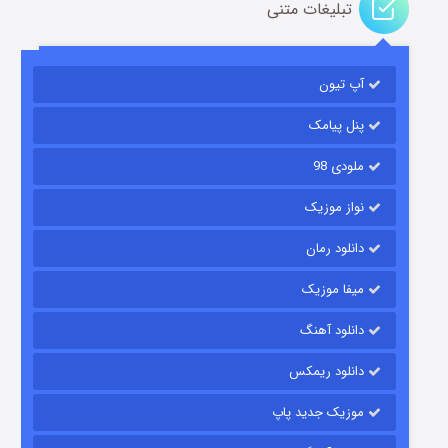
تبلیغات متنی
آپ تیون
جادوگری در مغولستان
۱۴ (زیرنویس)
قسمت
منتشر شد
پنل پیامک
ملودی 98
نواز موزیک
دانلود رمان
میفا موزیک
دانلود آهنگ
باب اسفنجی فصل ۱۷
دانلود ریمکس
۶ (زیرنویس)
قسمت
منتشر شد
موزیک جدید پاپ