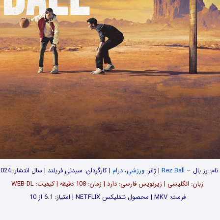
نام: رز بال –
Rez Ball
| ژانر:
ورزشی
،
درام
| کارگردان: سیدنی فریلند | سال انتشار: 2024
زبان: انگلیسی | زیرنویس فارسی: دارد | زمان: 108 دقیقه | کیفیت: WEB-DL
فرمت: MKV | محصول نتفلیکس NETFLIX | امتیاز: 6.1 از 10