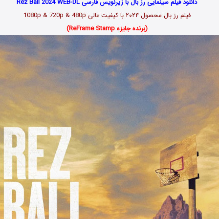
دانلود فیلم سینمایی رز بال با زیرنویس فارسی Rez Ball 2024 WEB-DL
فیلم رز بال محصول ۲۰۲۴ با کیفیت عالی 1080p & 720p & 480p
(برنده جایزه ReFrame Stamp)