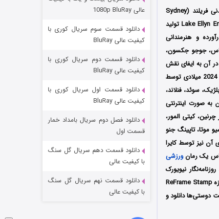
مردگان متحرک: شهر مرده ۳
عالی 1080p BluRay
محصول سال 2024 کشور آمریکا به کارگردانی سیدنی فریلند (Sydney
۲ (زیرنویس)
قسمت
منتشر شد
Freeland) است که توسط سه کمپانی‌ Wise Entertainment و Chernin Entertainment و Lake Ellyn Entertainment تولید
دانلود قسمت سوم سریال کوری با
ورده و هنرمندانی
کیفیت عالی BluRay
وماس، جوجو جکسون،
دانلود قسمت دوم سریال کوری با
در آن به ایفای نقش
کیفیت عالی BluRay
که براساس حوادث واقعی ساخته شده است، اولین بار در تاریخ 27 سپتامبر سال 2024 میلادی توسط
دانلود قسمت اول سریال کوری با
آلمان، بلژیک، سوئد، فنلاند،
کیفیت عالی BluRay
ن به صورت اینترنتی
 چرنین، کیتی المور،
دانلود فصل دوم سریال بامداد خمار
شکست استوارت در نجات جهان
و موتا، تاپینگ جنو
قسمت اول
 آن نیز توسط کایرا
۷ (زیرنویس)
قسمت
منتشر شد
دانلود قسمت دهم سریال گل سنگ
اساس یک رمان
ورزشی
با کیفیت عالی
Canyon Dreams: A Basket اثر مایکل پاول، روزنامه‌نگار نیویورک
دانلود قسمت نهم سریال گل سنگ
تایمز، ساخته شده است؛ فیلم رز بال پس از حضور در جشنواره‌‌‌‌ بین‌المللی ReFrame موفق شد برنده جایزه ReFrame Stamp
با کیفیت عالی
ت دوستی‌ها دانلود و