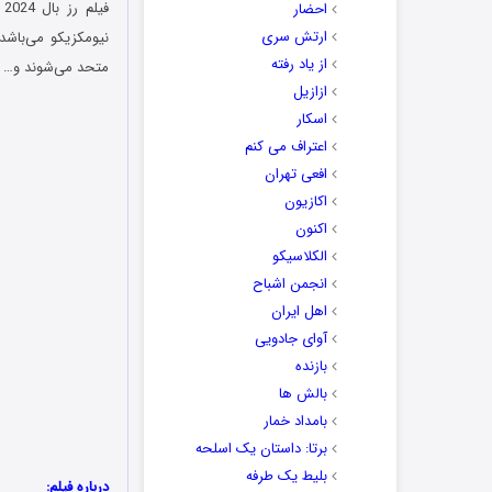
احضار
ارتش سری
نیومکزیکو می‌باشد
از یاد رفته
متحد می‌شوند و…
ازازیل
اسکار
اعتراف می کنم
افعی تهران
اکازیون
اکنون
الکلاسیکو
انجمن اشباح
اهل ایران
آوای جادویی
بازنده
بالش ها
بامداد خمار
برتا: داستان یک اسلحه
بلیط یک‌‌ طرفه
درباره فیلم: