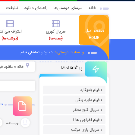
خانه
سینمای دوستی‌ها
راهنمای دانلود
تبلیغات
صفحه اصلی
سریال کوری
اعتراف می کن
HOME
(جمعه‌ها)
(دوشنبه‌ها)
وب‌سایت دوستی‌ها
دانلود و تماشای فیلم
پیشنهادها
خانه
دانلود ف
»
فیلم بادیگارد
فیلم دایره زنگی
دان
سریال گنج مظفر
فیلم اخراجی ها ۱
نویسنده
سریال بازی مرکب