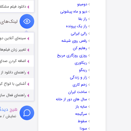
دومینو
دانلود فیلم مشکلات کاری ms 2025
دیو و ماه پیشونی
راز بقا
لینک‌های 
راز یک پرونده
رالی ایرانی
سینمای آنلاین دو
رقص روی شیشه
رهایم کن
تغییر زبان فیلم‌ها
روزی روزگاری مریخ
اضافه کردن صدای 
ریکاوری
رینگو
راهنمای دانلود ا
زار و زندگی
آشنایی با انواع ک
زخم کاری
ساخت ایران
راهنمای فعال سازی کیفیت R
سال های دور از خانه
سایه باز
هیچ
دیدگا
سرگیجه
نمایش / م
سقوط
سودا