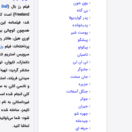
بوی خون
فیلم رز بال (
 Ball
بی گناه
پدر گواردیولا
شد؛ فیلمنامه این
پدرخوانده
همچون کوچانی برا
پوست شیر
اوری هیل، هانتر ر
پیشگو
پرداخته‌اند؛ فیلم
رز 
پیکولو
تاسیان
تی ان تی
دانمارک، تایوان، 
جادوگر
منتشر گردید؛ تهیه‌
جان سخت
سیدنی فریلند، است
جزیره
و نانسی اتلی به ص
جنگل آسفالت
کلی انجام شده است
جوکر
جیران
چهره شو
شود؛ شما می‌توانید
چیدمانه
تماشا کنید.
حرفه ای