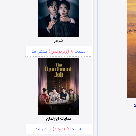
شوهر
۸ (زیرنویس)
قسمت
منتشر شد
عملیات آپارتمان
۵ (دوبله)
قسمت
منتشر شد