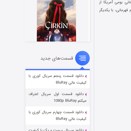
یرستانی بومی آمریکا از
قهرمانی، با یکدیگر
قسمت‌های جدید
سریال زشت
۲ (زیرنویس)
قسمت
منتشر شد
دانلود قسمت پنجم سریال کوری با
کیفیت عالی BluRay
دانلود قسمت اول سریال اعتراف
میکنم 1080p BluRay
دانلود قسمت چهارم سریال کوری با
کیفیت عالی BluRay
دانلود سریال بیست و یک با کیفیت