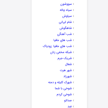
سووشون
سیاه چاله
سیاوش
شام ایرانی
شاهگوش
شب آهنگی
شب های مافیا
شب های مافیا: زودیاک
شبکه مخفی زنان
شریک جرم
شغال
شهر هرت
شهرزاد
شهرک کلیله و دمنه
شوخی با شما
شوخی کردم
صداتو
ضد