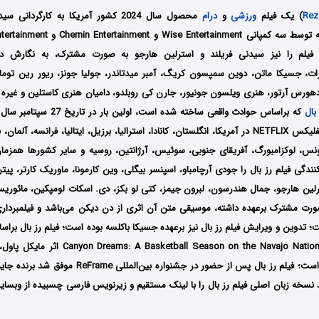
Rez
) یک فیلم
ورزشی
و
درام
 فیلم را نیز سیدنی فریلند و استرلین هارجو به صورت مشترک، به نگارش درآ
ت، جسیکا ماتن، دوین سمپسون کریگ، آمبر میدتاندر، جولیا جونز، ریور رین ت
دهورس آرتور، هنری ویلسون جونیور، جارن کی روبلدو، دامیان هنری کاستلین و غیره 
بال
سرویس استریم نتفلیکس NETFLIX در آمریکا، انگلستان، کانادا، استرالیا، برزیل، ایتالیا، فرانسه، 
تونس، لوکزامبورگ، آفریقای جنوبی، سوئیس، آرژانتین، روسیه و سایر کشورها همزما
کنندگی فیلم رز بال را جودی آرچامباو، اسپنسر بیگلی، وین کارمونا، ماوریک کارتر، پیتر
رلین هارجو، جمال هندرسون، لبرون جیمز، کتی لو بکز، دی. اسکات لومپکین، مائوریسی
ورت مشترک برعهده داشته، موسیقی متن آن اثری از دن دیکن می‌باشد و فیلمبرداری
؛ تدوین و ویرایش فیلم رز بال نیز برعهده جسیکا باکلسه بوده است؛ فیلم رز بال بر
غیرداستانی به نام ball Season on the Navajo Nation
 نسخه زبان اصلی فیلم رز بال را با ‌لینک مستقیم و زیرنویس فارسی چسبیده از وبسای