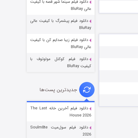
دانلود فیلم سینما شهر قصه با کیفیت
عالی BluRay
دانلود فیلم پیشمرگ با کیفیت عالی
BluRay
دانلود فیلم زیبا صدایم کن با کیفیت
جادوگری در مغولستان
عالی BluRay
۱۴ (زیرنویس)
قسمت
منتشر شد
دانلود فیلم کوکتل مولوتوف با
کیفیت BluRay
جدیدترین پست‌ها
دانلود فیلم آخرین خانه The Last
House 2026
باب اسفنجی فصل ۱۷
دانلود فیلم سول‌میت Soulm8te
۶ (زیرنویس)
قسمت
منتشر شد
2026