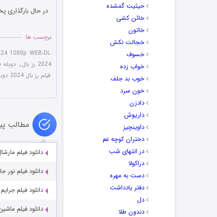
حیثیت گمشده
در حال بارگذاری پخ
خائن کشی
خاتون
برچسب ها
خجالت نکش
024 1080p WEB-DL
خسوف
2024 رز بال
,
دوبله فارسی
خواب زده
فیلم رز بال 2024 دوبله فارسی
خوب بد جلف
خون سرد
دادزن
داریوش
مطالب پی
داوینچیز
دختران کوچه غم
در انتهای شب
دانلود فیلم مارشال shall 2017
دراکولا
دانلود فیلم نور جادویی 1995
دست به مهره
دفتر یادداشت
دانلود فیلم جرایم زمانی 2007
دل
دانلود فیلم ماشین e Machine 2023
دندون طلا