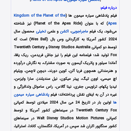
درباره فیلم:
فیلم پادشاهی سیاره میمون ها (
Kingdom of the Planet of the
Apes
) که با عنوان (Planet of the Apes Ride) نیز شناخته
می‌شود، یک فیلم
ماجراجویی
،
اکشن
و علمی
تخیلی
محصول سال
2024 کشور آمریکا به کارگردانی وس بال (Wes Ball) است که
توسط دو کمپانی‌ Disney Studios Australia و Twentieth Century
Fox تولید شد؛ فیلمنامه این فیلم را نیز جاش فریدمن، ریک یافا،
آماندا سیلور و پاتریک آیسون به صورت مشترک، به نگارش درآورده
و هنرمندانی همچون فریا آلن، کوین دورند، دیچن لاچمن، ویلیام
اچ میسی، اوون تیگ، پیتر میکون، نیل سندیلندز، سارا وایزمن،
لیدیا پکهام، تراویس جفری، نینا گالاس، راس ساموئل ولداابزگی و
غیره در آن به ایفای نقش پرداخته‌اند؛ فیلم
پادشاهی سیاره میمون
ها
اولین بار در تاریخ 24 می سال 2024 میلادی توسط کمپانی‌‌
Twentieth Century Fox در سینماهای کشور آمریکا و توسط
کمپانی Walt Disney Studios Motion Pictures در سینماهای
کشور سنگاپور اکران شد سپس در آمریکا، انگلستان، کانادا، استرالیا،