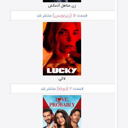
زن متاهل آدمکش
۵ (زیرنویس)
قسمت
منتشر شد
لاکی
۲ (دوبله)
قسمت
منتشر شد