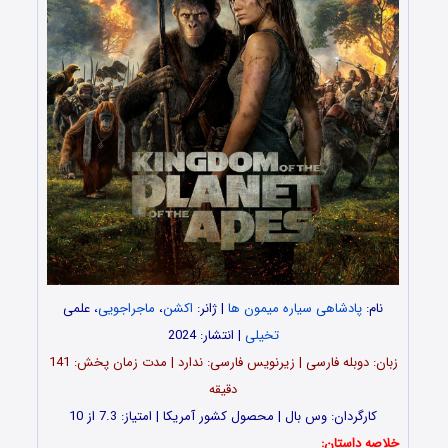
نام:
پادشاهی سیاره میمون ها
| ژانر:
اکشن
،
ماجراجویی
، علمی
تخیلی
| انتشار: 2024
زبان: دوبله فارسی | زیرنویس فارسی: ندارد | مدت زمان پخش: 141
دقیقه
کارگردان: وس بال | محصول کشور آمریکا | امتیاز: 7.3 از 10
خلاصه داستان: