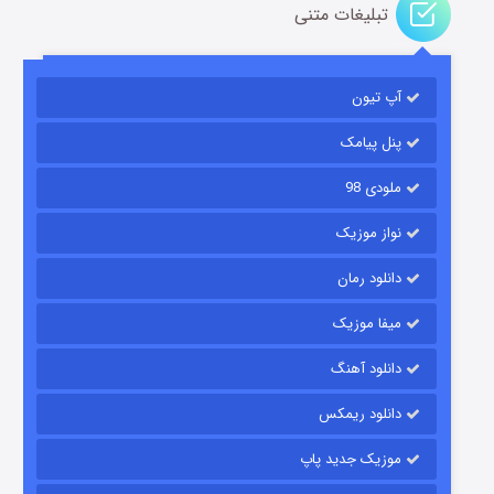
تبلیغات متنی
آپ تیون
مردگان متحرک: شهر مرده ۳
۲ (زیرنویس)
قسمت
منتشر شد
پنل پیامک
ملودی 98
نواز موزیک
دانلود رمان
میفا موزیک
دانلود آهنگ
شکست استوارت در نجات جهان
دانلود ریمکس
۷ (زیرنویس)
قسمت
منتشر شد
موزیک جدید پاپ