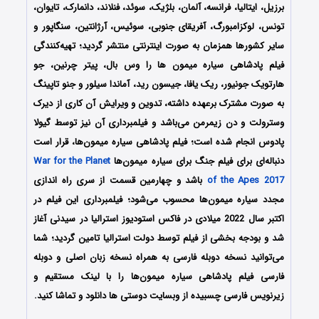
برزیل، ایتالیا، فرانسه، آلمان، بلژیک، سوئد، فنلاند، دانمارک، تایوان،
تونس، لوکزامبورگ، آفریقای جنوبی، سوئیس، آرژانتین، سنگاپور و
سایر کشورها همزمان به صورت اینترنتی منتشر گردید؛ تهیه‌کنندگی
فیلم پادشاهی سیاره میمون ها را وس بال، پیتر چرنین، جو
هارتویک جونیور، ریک یافا، جیسون رید، آماندا سیلور و جنو تاپینگ
به صورت مشترک برعهده داشته، تدوین و ویرایش آن کاری از دیرک
وسترولت و دن زیمرمن می‌باشد و فیلمبرداری آن نیز توسط گیولا
پادوس انجام شده است؛ فیلم پادشاهی سیاره میمون‌ها، قرار است
دنباله‌ای برای فیلم جنگ برای سیاره میمون‌ها
War for the Planet
of the Apes 2017
باشد و چهارمین قسمت از سری راه اندازی
مجدد سیاره میمون‌ها محسوب می‌شود؛ فیلمبرداری این فیلم در
اکتبر سال 2022 میلادی در فاکس استودیوز استرالیا در سیدنی آغاز
شد و بودجه بخشی از فیلم توسط دولت استرالیا تامین گردید؛ شما
می‌توانید نسخه دوبله فارسی به همراه نسخه زبان اصلی و دوبله
فارسی فیلم پادشاهی سیاره میمون‌ها را با ‌لینک مستقیم و
زیرنویس فارسی چسبیده از وبسایت دوستی ها دانلود و تماشا کنید.