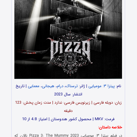
نام:
پیتزا ۳: مومیایی
| ژانر:
ترسناک
،
درام
،
هیجانی
،
معمایی
| تاریخ
انتشار: سال 2023
زبان: دوبله فارسی | زیرنویس فارسی: ندارد | مدت زمان پخش: 123
دقیقه
فرمت: MKV | محصول کشور هندوستان | امتیاز: 4.8 از 10
خلاصه داستان:
در فیلم پیتزا ۳: مومیایی Pizza 3: The Mummy 2023 نالان که