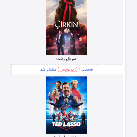
سریال زشت
۱ (زیرنویس)
قسمت
منتشر شد