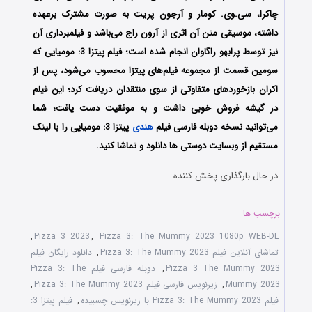
چاکرا، سی.وی. کومار و آرجون پریت به صورت مشترک برعهده
داشته، موسیقی متن آن اثری از آرون راج می‌باشد و فیلمبرداری آن
نیز توسط پرابهو راگاوان انجام شده است؛ فیلم پیتزا 3: مومیایی که
سومین قسمت از مجموعه فیلم‌های پیتزا محسوب می‌شود، پس از
اکران بازخوردهای متفاوتی از سوی منتقدان دریافت کرد؛ این فیلم
در گیشه فروش خوبی داشت و به موفقیت دست یافت؛ شما
می‌توانید نسخه دوبله فارسی فیلم
هندی
پیتزا 3: مومیایی را با ‌لینک
مستقیم از وبسایت دوستی ها دانلود و تماشا کنید.
در حال بارگذاری پخش کننده...
برچسب ها
,
Pizza 3 2023
,
Pizza 3: The Mummy 2023 1080p WEB-DL
تماشای آنلاین فیلم Pizza 3: The Mummy 2023
,
دانلود رایگان فیلم
Pizza 3 The Mummy 2023
,
دوبله فارسی فیلم Pizza 3: The
Mummy 2023
,
زیرنویس فارسی فیلم Pizza 3: The Mummy 2023
,
فیلم Pizza 3: The Mummy 2023 با زیرنویس چسبیده
,
فیلم پیتزا 3: