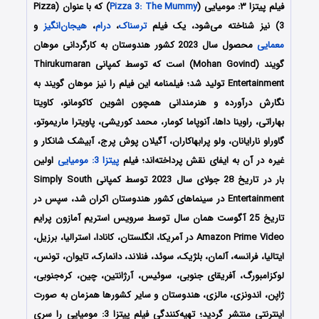
فیلم پیتزا ۳: مومیایی (
Pizza 3: The Mummy
) که با عنوان (Pizza
3) نیز شناخته می‌شود، یک فیلم
ترسناک
،
درام
،
هیجان‌انگیز
و
معمایی
محصول سال 2023 کشور هندوستان به کارگردانی موهان
گویند (Mohan Govind) است که توسط کمپانی‌ Thirukumaran
Entertainment تولید شد؛ فیلمنامه این فیلم را نیز موهان گویند به
نگارش درآورده و هنرمندانی همچون اشوین کاکومانو، کاویتا
بهاراتی، راوینا داها، آنوپاما کومار، محمد کوریشی، پاویترا ماریموتو،
گاوراو نارایانان، ولو پرابهاکاران، آگیلان پوش پرج، آبیشک شانکار و
غیره در آن به ایفای نقش پرداخته‌اند؛ فیلم
پیتزا 3: مومیایی
اولین
بار در تاریخ 28 جولای سال 2023 توسط کمپانی Simply South
Entertainment در سینماهای کشور هندوستان اکران شد، سپس در
تاریخ 25 آگوست همان سال توسط سرویس استریم آمازون پرایم
Amazon Prime Video در آمریکا، انگلستان، کانادا، استرالیا، برزیل،
ایتالیا، فرانسه، آلمان، بلژیک، سوئد، فنلاند، دانمارک، تایوان، تونس،
لوکزامبورگ، آفریقای جنوبی، سوئیس، آرژانتین، چین، کره‌جنوبی،
ژاپن، اندونزی، مالزی، هندوستان و سایر کشورها همزمان به صورت
اینترنتی منتشر گردید؛ تهیه‌کنندگی فیلم پیتزا 3: مومیایی را سری