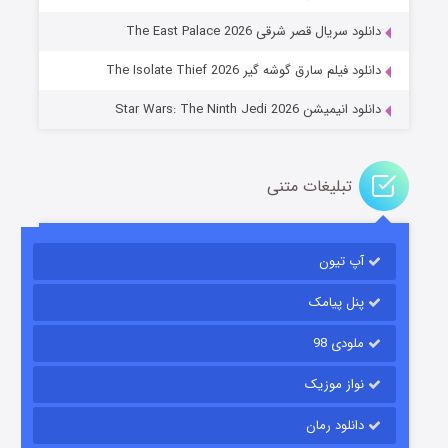
خاندان اژدها فصل ۳
دانلود سریال قصر شرقی The East Palace 2026
۶ (زیرنویس)
قسمت
منتشر شد
دانلود فیلم سارق گوشه گیر The Isolate Thief 2026
دانلود انیمیشن Star Wars: The Ninth Jedi 2026
تبلیغات متنی
آپ تیون
جادوگری در مغولستان
۱۴ (زیرنویس)
قسمت
منتشر شد
پنل پیامک
ملودی 98
نواز موزیک
دانلود رمان