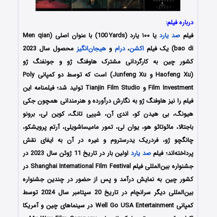
درباره فیلم:
فیلم
صد یارد
یا ۱۰۰ یارد (100
i
Yards) با عنوان اصلی (Men qian
bao di) یک فیلم
اکشن
،
درام
و
هیجان‌انگیز
محصول سال 2023
کشور چین به کارگردانی مشترک هاوفنگ ژو و جونفنگ ژو
(Haofeng Xu و Junfeng Xu) است که توسط دو کمپانی‌ Poly
Film Investment و Tianjin Film Studio تولید شد؛ فیلمنامه این
فیلم را نیز هاوفنگ ژو به نگارش درآورده و هنرمندانی همچون جکی
هیونگ، بی هیدن کو، اندی آن، شییی تانگ، کوین لی، برونو
باجتالا، مائوتائو هو، یوان لی، تمور مامیساشویلی، آرتم پرویشکو،
چانگچو ژو، فردریک یدرستروم و غیره در آن به ایفای نقش
پرداخته‌اند؛ فیلم
صد یارد
اولین بار در تاریخ 11 ژوئن سال 2023 در
جشنواره بین‌المللی فیلم Shanghai International Film Festival در
کشور چین به نمایش درآمد و پس از حضور در چندین جشنواره
بین‌المللی دیگر سرانچام در تاریخ 20 سپتامبر سال 2024 توسط
کمپانی Well Go USA Entertainment در سینماهای چین و آمریکا