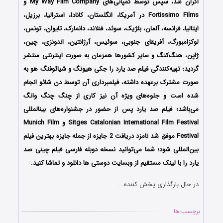
اکران شد، سپس توسط کمپانی‌های My Way Film Company و
Fortissimo Films در آمریکا، انگلستان، کانادا، استرالیا، برزیل،
ایتالیا، فرانسه، آلمان، بلژیک، سوئد، فنلاند، دانمارک، تایوان، تونس،
لوکزامبورگ، آفریقای جنوبی، سوئیس، آرژانتین، اندونزی، چین،
ژاپن، هنگ‌کنگ و سایر کشورها همزمان به صورت اینترنتی منتشر
گردید؛ تهیه‌کنندگی فیلم صد یارد را جکی هیونگ و شیائوفنگ هو به
صورت مشترک برعهده داشته‌، فیلمبرداری آن توسط دن شائو انجام
شده است و جلوه‌های ویژه آن نیز کاری از چنگ چنگ وانگ
می‌باشد؛ فیلم صد یارد پس از حضور در جشنواره‌های بین‎المللی
Sitges Catalonian International Film Festival و Munich Film
Festival موفق شد نامزد دریافت 2 جایزه از جمله جایزه بهترین فیلم
بین‌المللی شود؛ شما می‌توانید نسخه دوبله فارسی فیلم چینی صد
یارد را با ‌لینک مستقیم از وبسایت دوستی ها دانلود و تماشا کنید.
در حال بارگذاری پخش کننده...
برچسب ها