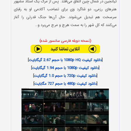
تیانجین در شمال چین اتفاق می‌افتد. پس از مرگ یک استاد مشهور
هنرهای رزمی، دو شاگرد وی برای تصاحب آکادمی او به رقبای
سرسخت هم تبدیل می‌شوند. حال آن‌ها جنگ قدرتی را آغاز
می‌کنند که کل شهر را به سمت هرج و مرج می‌برد و…
(نسخه دوبله فارسی سانسور شده)
[
دانلود کیفیت 1080p HQ با حجم 2.67 گیگابایت
]
[
دانلود کیفیت 1080p با حجم 1.94 گیگابایت
]
[
دانلود کیفیت 720p با حجم 1.0 گیگابایت
]
[
دانلود کیفیت 480p با حجم 727 مگابایت
]