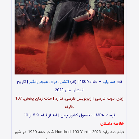
نام:
صد یارد
– 100
Yards | ژانر:
i
اکشن
،
درام
،
هیجان‌انگیز
| تاریخ
انتشار: سال 2023
زبان: دوبله فارسی | زیرنویس فارسی: ندارد | مدت زمان پخش: 107
دقیقه
فرمت: MP4 | محصول کشور چین | امتیاز فیلم: 5.9 از 10
خلاصه داستان:
فیلم صد یارد A Hundred 100 Yards 2023 در دهه 1920 در شهر