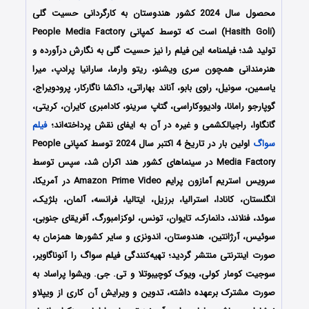
محصول سال 2024 کشور هندوستان به کارگردانی حسیت گلی
(Hasith Goli) است که توسط کمپانی‌ People Media Factory
تولید شد؛ فیلمنامه این فیلم را نیز حسیت گلی به نگارش درآورده و
هنرمندانی همچون سری ویشنو، ریتو وارما، سارانیا پرادپ، میرا
یاسمین، سونیل، راوی بابو، آناند بهاراتی، داکشا ناگارکار، پرودویراج،
گوپارجو رامانا، وادیووکاراسی، گتاپ سرینو، کادامبری کایران، کریتی،
گانگاوا، راجیالکشمی و غیره در آن به ایفای نقش پرداخته‌اند؛
فیلم
سواگ
اولین بار در تاریخ 4 اکتبر سال 2024 توسط کمپانی People
Media Factory در سینماهای کشور هند اکران شد، سپس توسط
سرویس استریم آمازون پرایم Amazon Prime Video در آمریکا،
انگلستان، کانادا، استرالیا، برزیل، ایتالیا، فرانسه، آلمان، بلژیک،
سوئد، فنلاند، دانمارک، تایوان، تونس، لوکزامبورگ، آفریقای جنوبی،
سوئیس، آرژانتین، هندوستان، اندونزی و سایر کشورها همزمان به
صورت اینترنتی منتشر گردید؛ تهیه‌کنندگی فیلم سواگ را آنوناگاویر،
سوجیت کومار کولی، ویوک کوچیبوتلا و تی. جی. ویشوا پراساد به
صورت مشترک برعهده داشته، تدوین و ویرایش آن کاری از ویپلاو