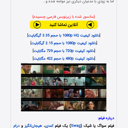
اما به زودی با مدعیان دیگری نیز مواجه شده و…
(سانسور شده با زیرنویس فارسی چسبیده)
[
دانلود کیفیت 1080p HQ با حجم 3.35 گیگابایت
]
[
دانلود کیفیت 1080p با حجم 2.15 گیگابایت
]
[
دانلود کیفیت 720p با حجم 729 مگابایت
]
[
دانلود کیفیت 480p با حجم 422 مگابایت
]
درباره فیلم:
فیلم سواگ یا شیک (
Swag
) یک فیلم
کمدی
،
هیجان‌انگیز
و
درام