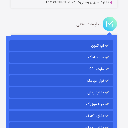
دانلود سریال وستی‌ها The Westies 2026
تبلیغات متنی
مردگان متحرک: شهر مرده ۳
۲ (زیرنویس)
قسمت
منتشر شد
آپ تیون
پنل پیامک
ملودی 98
نواز موزیک
دانلود رمان
میفا موزیک
شکست استوارت در نجات جهان
دانلود آهنگ
۷ (زیرنویس)
قسمت
منتشر شد
دانلود ریمکس