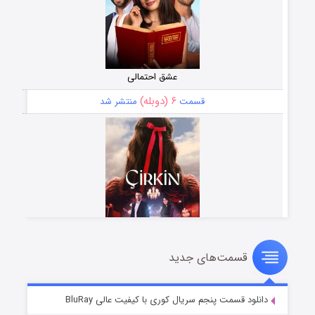
عشق احتمالی
۶ (دوبله)
قسمت
منتشر شد
قسمت‌های جدید
سریال زشت
۵ (زیرنویس)
قسمت
منتشر شد
دانلود قسمت پنجم سریال کوری با کیفیت عالی BluRay