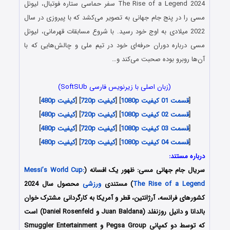
The Rise of a Legend 2024 سفر حماسی ستاره فوتبال، لیونل
مسی را در پنج جام جهانی به تصویر می‌کشد که با پیروزی در سال
2022 میلادی به اوج خود رسید. با شروع مسابقات قهرمانی، لیونل
مسی درباره دوران حرفه‌ای خود در تیم ملی و چالش‌هایی که با
آن‌ها روبرو بوده صحبت می‌کند و…
(زبان اصلی با زیرنویس فارسی SoftSUb)
[
قسمت 01 کیفیت 1080p
] [
کیفیت 720p
] [
کیفیت 480p
]
[
قسمت 02 کیفیت 1080p
] [
کیفیت 720p
] [
کیفیت 480p
]
[
قسمت 03 کیفیت 1080p
] [
کیفیت 720p
] [
کیفیت 480p
]
[
قسمت 04 کیفیت 1080p
] [
کیفیت 720p
] [
کیفیت 480p
]
درباره مستند:
سریال جام جهانی مسی: ظهور یک افسانه (
Messi’s World Cup:
The Rise of a Legend
) مستندی
ورزشی
محصول سال 2024
کشورهای فرانسه، آرژانتین، قطر و آمریکا به کارگردانی مشترک خوان
بالدانا و دانیل روزنفلد (Juan Baldana و Daniel Rosenfeld) است
که توسط دو کمپانی‌ Pegsa Group و Smuggler Entertainment