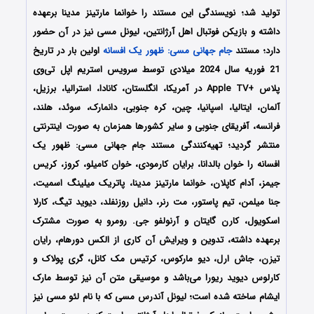
تولید شد؛ نویسندگی این مستند را خوانما مارتینز مدینا برعهده
داشته و بازیکن فوتبال اهل آرژانتین، لیونل مسی نیز در آن حضور
دارد؛ مستند
جام جهانی مسی: ظهور یک افسانه
اولین بار در تاریخ
21 فوریه سال 2024 میلادی توسط سرویس استریم اپل تی‌وی
پلاس +Apple TV در آمریکا، انگلستان، کانادا، استرالیا، برزیل،
آلمان، ایتالیا، اسپانیا، چین، کره جنوبی، دانمارک، سوئد، هلند،
فرانسه، آفریقای جنوبی و سایر کشورها همزمان به صورت اینترنتی
منتشر گردید؛ تهیه‌کنندگی مستند جام جهانی مسی: ظهور یک
افسانه را خوان بالدانا، برایان کارمودی، خوان کامیلو، کروز، کریس
جیمز، آدام کاپلان، خوانما مارتینز مدینا، پاتریک میلینگ اسمیت،
جنا میلمن، تیم پاستور، مت رنر، دانیل روزنفلد، دیوید تیگ، کارلا
اسکویول، کارن گایتان و آرنولفو جی. رومرو به صورت مشترک
برعهده داشته، تدوین و ویرایش آن کاری از الکس دورهام، رایان
تیزن، جاش ارل، دیو مارکوس، کرتیس مک کانل، گری پولاک و
کارلوس دیوید ریورا می‌باشد و موسیقی متن آن نیز توسط مارک
ایشام ساخته شده است؛ لیونل آندرس مسی که با نام لئو مسی نیز