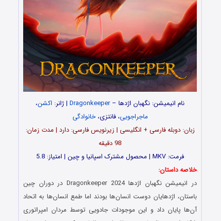
نام انیمیشن: نگهبان اژدها –
Dragonkeeper
| ژانر:
اکشن
،
ماجراجویی
، فانتزی،
خانوادگی
زبان: دوبله فارسی + انگلیسی | زیرنویس فارسی: دارد | مدت زمان:
98 دقیقه
فرمت: MKV | محصول مشترک اسپانیا و چین | امتیاز: 5.8
خلاصه داستان:
در انیمیشن نگهبان اژدها Dragonkeeper 2024 در دوران چین
باستان، اژدهایان دوست انسان‌ها بودند اما طمع انسان‌ها به اتحاد
آن‌ها پایان داد و این موجودات جادویی توسط مردان امپراتوری