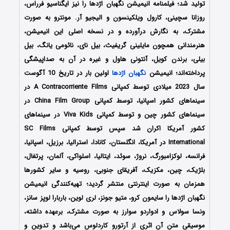
تولید شد؛ فیلمنامه انیمیشن نگهبان اژدها را نیز ایگناسیو فرراس،
روزانا سچینی، کارول ویلکینسون و الیجیو آر. مونترو به صورت
مشترک، به نگارش درآورده‌‌‌‌‌‌ و در نسخه اصلی این انیمیشن،
هنرمندانی همچون مایلینی گریفیث، بیل نای، نائومی یانگ، بیل
بیلی، برندن کویل، آنتونی هاول و غیره در آن به صداپیشگی
پرداخته‌اند؛ انیمیشن
نگهبان اژدها
اولین بار در تاریخ 10 آگوست
سال 2023 میلادی توسط کمپانی‌ A Contracorriente Films در
سینماهای کشور اسپانیا، توسط کمپانی China Film Group در
سینماهای کشور چین و توسط کمپانی Viva Kids در سینماهای
کشور آمریکا اکران شد سپس توسط کمپانی SC Films
International در آمریکا، انگلستان، کانادا، استرالیا، برزیل، اسپانیا،
فرانسه، لوکزامبورگ، نروژ، سوئد، ایتالیا، اسلواکی، آلمان، پرتغال،
بلژیک، چین، مکزیک، آفریقای جنوبی، روسیه و سایر کشورها
همزمان به صورت اینترنتی منتشر گردید؛ تهیه‌کنندگی انیمیشن
نگهبان اژدها را سایمون کرو، متیو جونز، لری لوین، باربارا لوپز سانز،
ونسا سولاس و ادواردو سوارز به صورت مشترک، برعهده داشته،
موسیقی متن آن اثری از آرتورو کاردلوس می‌باشد و تدوین و