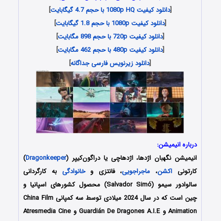
[
دانلود کیفیت 1080p HQ با حجم 4.7 گیگابایت
]
[
دانلود کیفیت 1080p با حجم 1.8 گیگابایت
]
[
دانلود کیفیت 720p با حجم 898 مگابایت
]
[
دانلود کیفیت 480p با حجم 462 مگابایت
]
[
دانلود زیرنویس فارسی جداگانه
]
درباره انیمیشن:
انیمیشن نگهبان اژدها،
اژدهاچی
یا دراگون‌کیپر
(
Dragonkeeper
)
کارتونی
اکشن
،
ماجراجویی
، فانتزی و
خانوادگی
به کارگردانی
سالوادور سیمو (Salvador Simó) محصول کشورهای اسپانیا و
چین است که در سال 2024 میلادی توسط سه کمپانی‌ China Film
Animation و Guardián De Dragones A.I.E و Atresmedia Cine