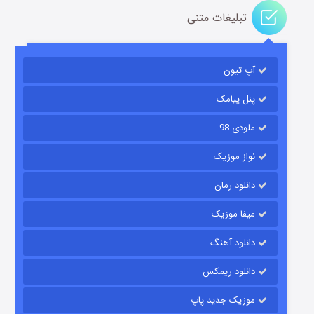
تبلیغات متنی
آپ تیون
جادوگری در مغولستان
۱۴ (زیرنویس)
قسمت
منتشر شد
پنل پیامک
ملودی 98
نواز موزیک
دانلود رمان
میفا موزیک
دانلود آهنگ
باب اسفنجی فصل ۱۷
دانلود ریمکس
۶ (زیرنویس)
قسمت
منتشر شد
موزیک جدید پاپ