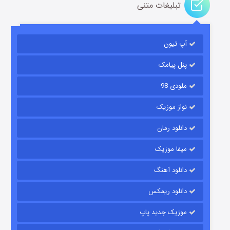
تبلیغات متنی
آپ تیون
مردگان متحرک: شهر مرده ۳
۲ (زیرنویس)
قسمت
منتشر شد
پنل پیامک
ملودی 98
نواز موزیک
دانلود رمان
میفا موزیک
دانلود آهنگ
شکست استوارت در نجات جهان
دانلود ریمکس
۷ (زیرنویس)
قسمت
منتشر شد
موزیک جدید پاپ