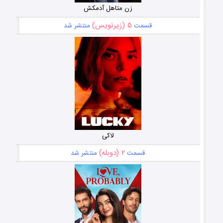
زن متاهل آدمکش
۵ (زیرنویس)
قسمت
منتشر شد
لاکی
۲ (دوبله)
قسمت
منتشر شد