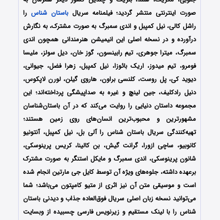
صورت اینترنتی منتشر گردید؛ فیلمنامه سریال
باستان شناس
را
راشل کالی، نیل کمپبل و اندی سمبرگ به صورت مشترک، به نگارش
درآورده و در نسخه اصلی این انیمیشن هنرمندانی همچون اندی
سمبرگ، میترا جوهری، تیم رابینسون، گوز خان، دیل سولز، ملیسا
فومرو، تیم میدوز، اریک بائوزا، نیل کمپبل، زهرا فضل، جیوانی،
دیوید کی، پل روست، کلنسی براون، هاروی گیلن، لورن لاپکوس،
دنیل رادکلیف، جین لینچ و غیره به صداپیشگی پرداخته‌‌اند؛ این
مجموعه داستان دنیایی را روایت می‌کند که در آن باستان‌شناسان
مشهورترین و محبوب‌ترین انسان‌های روی زمین هستند؛
تهیه‌کنندگی سریال باستان شناس را آلی بل، نیل کمپبل، آنتونیو
کانوبیو، ساچی ازورا، گرانت گیش، بن کالینا، کریس پرینوسکی،
شانون پرینوسکی، اندی سمبرگ و مایکل استنگر به صورت مشترک
برعهده داشته، جلوه‌های ویژه آن توسط کایل جی مارتین انجام شده
است و موسیقی متن آن نیز اثری از متیو کامپتون می‌باشد؛ شما
می‌توانید نسخه زبان اصلی سریال فوق‌العاده جذاب و دیدنی باستان
شناس را با لینک مستقیم و زیرنویس فارسی چسبیده از وبسایت