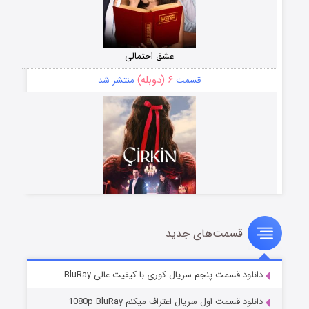
عشق احتمالی
۶ (دوبله)
قسمت
منتشر شد
قسمت‌های جدید
سریال زشت
۵ (زیرنویس)
قسمت
منتشر شد
دانلود قسمت پنجم سریال کوری با کیفیت عالی BluRay
دانلود قسمت اول سریال اعتراف میکنم 1080p BluRay