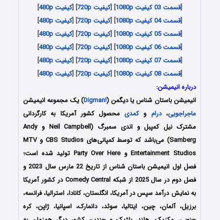
[
قسمت 03 کیفیت 1080p
] [
کیفیت 720p
] [
کیفیت 480p
]
[
قسمت 04 کیفیت 1080p
] [
کیفیت 720p
] [
کیفیت 480p
]
[
قسمت 05 کیفیت 1080p
] [
کیفیت 720p
] [
کیفیت 480p
]
[
قسمت 06 کیفیت 1080p
] [
کیفیت 720p
] [
کیفیت 480p
]
[
قسمت 07 کیفیت 1080p
] [
کیفیت 720p
] [
کیفیت 480p
]
[
قسمت 08 کیفیت 1080p
] [
کیفیت 720p
] [
کیفیت 480p
]
درباره انیمیشن:
انیمیشن باستان شناس یا
دیگمن
(
!Digman
) یک مجموعه انیمیشن
ماجراجویی
،
درام
و
کمدی
محصول کشور آمریکا به کارگردانی
مشترک نیل کمپبل و اندی سمبرگ (Neil Campbell و Andy
Samberg) می‌باشد که توسط کمپانی‌های CBS Studios و MTV
Entertainment Studios و Party Over Here تولید شده است؛
فصل اول انیمیشن باستان شناس از تاریخ 22 مارس سال 2023 و
فصل دوم در سال 2025 از شبکه Comedy Central در کشور آمریکا
به نمایش درآمد سپس در آمریکا، انگلستان، کانادا، استرالیا، فرانسه،
برزیل، آلمان، چین، ایتالیا، سوئد، دانمارک، اسپانیا، ژاپن، کره
جنوبی، مکزیک، هلند، بلژیک و چندین کشور دیگر همزمان به