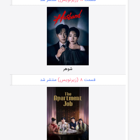
شوهر
۸ (زیرنویس)
قسمت
منتشر شد