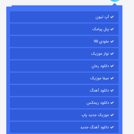
باب اسفنجی فصل ۱۷
آپ تیون
۶ (زیرنویس)
قسمت
منتشر شد
پنل پیامک
ملودی 98
نواز موزیک
دانلود رمان
میفا موزیک
رویایی برای تو
دانلود آهنگ
۱۵ (دوبله)
قسمت
منتشر شد
دانلود ریمکس
موزیک جدید پاپ
دانلود آهنگ جدید