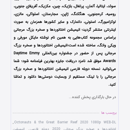
سوئد، ایتالیا، آلمان، پرتغال، بلژیک، چین، مکزیک، آفریقای جنوبی،
روسیه، کره‌جنوبی، هنگ‎کنگ، ژاپن، مجارستان، اسلواکی، مالزی،
لوکزامبورگ، استونی، دانمارک و سایر کشورها همزمان به صورت
اینترنتی منتشر گردید؛ انیمیشن
اختانوردها و صخره بزرگ مرجانی
براساس مجموعه کتاب‌هایی
به همین نام نوشته مایکل مورفی و
ویکی وانگ، ساخته شده است؛انیمیشن اختانوردها و صخره بزرگ
مرجانی پس از حضور در جشنواره بین‌المللی Daytime Emmy
Awards موفق شد نامزد دریافت جایزه بهترین فیلمنامه شود؛ شما
می‌توانید نسخه دوبله فارسی انیمیشن
اختانوردها و صخره بزرگ
مرجانی
را با لینک مستقیم از وبسایت دوستی‌ها دانلود و تماشا
کنید.
در حال بارگذاری پخش کننده...
برچسب ها
,
Octonauts & the Great Barrier Reef 2020 1080p WEB-DL
اختانوردها و صخره بزرگ مرجانی 2020 دوبله فارسی
,
انیمیشن