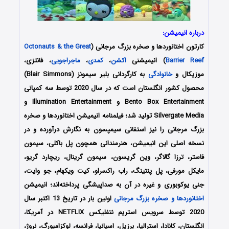
درباره انیمیشن:
کارتون اختانوردها و صخره بزرگ مرجانی
(
Octonauts & the Great
Barrier Reef
) انیمیشنی
اکشن
،
کمدی
،
ماجراجویی
، فانتزی،
موزیکال و
خانوادگی
به کارگردانی بلیر سیمونز (Blair Simmons)
محصول کشور انگلستان است که در سال 2020 توسط سه کمپانی‌
Bento Box Entertainment و Illumination Entertainment و
Silvergate Media تولید شد؛ فیلمنامه انیمیشن اختانوردها و صخره
بزرگ مرجانی را نیز استفانی سیمپسون به نگارش درآورده‌‌‌‌‌‌ و در
نسخه اصلی این انیمیشن، هنرمندانی همچون پل باکلی، سیمون
فاستر، ترزا گالاگر، وین گریسون، سیمون گرینال، ریچارد گریو،
مایکل مورفی، پل پنتینگ، راب راکسراو، کیت ویکهام، جو وایت،
جنی یوکوبوری و غیره در آن به صداپیشگی پرداخته‌اند؛ انیمیشن
اختانوردها و صخره بزرگ مرجانی
اولین بار در تاریخ 13 اکتبر سال
2020 توسط سرویس استریم نتفلیکس NETFLIX در آمریکا،
انگلستان، کانادا، استرالیا، برزیل، اسپانیا، فرانسه، لوکزامبورگ، نروژ،