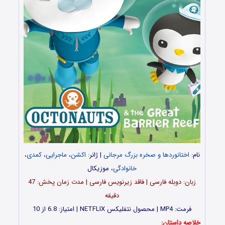
نام:
اختانوردها و صخره بزرگ مرجانی
| ژانر:
اکشن
،
ماجرایی
،
کمدی
،
خانوادگی
، موزیکال
زبان: دوبله فارسی | فاقد زیرنویس فارسی | مدت زمان پخش: 47
دقیقه
فرمت: MP4 | محصول نتفلیکس NETFLIX | امتیاز: 6.8 از 10
خلاصه داستان: