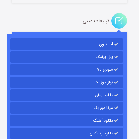
تبلیغات متنی
باب اسفنجی فصل ۱۷
آپ تیون
۶ (زیرنویس)
قسمت
منتشر شد
پنل پیامک
ملودی 98
نواز موزیک
دانلود رمان
میفا موزیک
رویایی برای تو
دانلود آهنگ
۱۵ (دوبله)
قسمت
منتشر شد
دانلود ریمکس