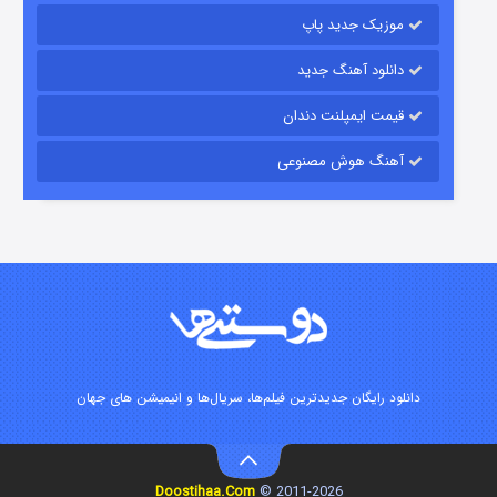
موزیک جدید پاپ
دانلود آهنگ جدید
قیمت ایمپلنت دندان
آهنگ هوش مصنوعی
زیرزمین
۲ (دوبله)
قسمت
منتشر شد
دانلود رایگان جدیدترین فیلم‌ها، سریال‌ها و انیمیشن های جهان
Doostihaa.Com
2011-2026 ©
این دریا طغیان خواهد کرد