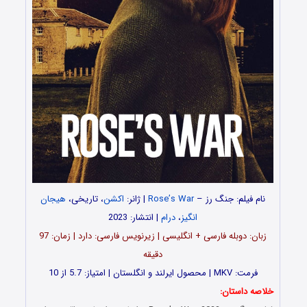
نام فیلم: جنگ رز –
Rose’s War
| ژانر:
اکشن
، تاریخی،
هیجان
انگیز
،
درام
| انتشار: 2023
زبان: دوبله فارسی + انگلیسی | زیرنویس فارسی: دارد | زمان: 97
دقیقه
فرمت: MKV | محصول ایرلند و انگلستان | امتیاز: 5.7 از 10
خلاصه داستان: