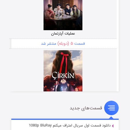
عملیات آپارتمان
۵ (دوبله)
قسمت
منتشر شد
قسمت‌های جدید
سریال زشت
۲ (زیرنویس)
قسمت
منتشر شد
دانلود قسمت اول سریال اعتراف میکنم 1080p BluRay