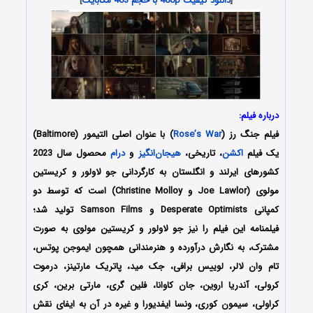
[
دانلود کیفیت 480p با حجم 463 مگابایت
]
درباره فیلم:
فیلم جنگ رز (
Rose’s War
) با عنوان اصلی التیمور (Baltimore)
یک فیلم
اکشن
، تاریخی،
هیجان‌انگیز
و
درام
محصول سال 2023
کشورهای ایرلند و انگلستان به کارگردانی جو لاولور و کریستین
مولوی (Joe Lawlor و Christine Molloy) است که توسط دو
کمپانی‌ Desperate Optimists و Samson Films تولید شد؛
فیلمنامه این فیلم را نیز جو لاولور و کریستین مولوی به صورت
مشترک، به نگارش درآورده و هنرمندانی همچون ایموجن پوتس،
تام وان لالر، لوییس برافی، جک مید، پاتریک مارتینز، درموت
کرولی، آندریا اروین، جان کاوانا، فلین گری، مارتی برین، کری
کراولی، سیمون کوری، ونسا ایفدیورا و غیره در آن به ایفای نقش