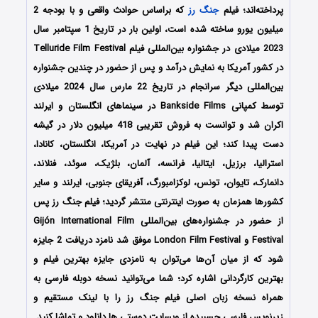
پرداخته‌اند؛ فیلم
جنگ رز
که براساس حوادث واقعی و با بودجه 2
میلیون یورو ساخته شده است، اولین بار در تاریخ 1 سپتامبر سال
2023 میلادی در جشنواره بین‌المللی فیلم Telluride Film Festival
در کشور آمریکا به نمایش درآمد و پس از حضور در چندین جشنواره
بین‌المللی دیگر سرانجام در تاریخ 22 مارس سال 2024 میلادی
توسط کمپانی‌ Bankside Films در سینماهای انگلستان و ایرلند
اکران شد و توانست به فروش تقریبی 418 میلیون دلار در گیشه
دست پیدا کند؛ این فیلم در نهایت در آمریکا، انگلستان، کانادا،
استرالیا، برزیل، ایتالیا، فرانسه، آلمان، بلژیک، سوئد، فنلاند،
دانمارک، تایوان، تونس، لوکزامبورگ، آفریقای جنوبی، ایرلند و سایر
کشورها همزمان به صورت اینترنتی منتشر گردید؛ فیلم جنگ رز پس
از حضور در جشنواره‌‌‌های بین‌المللی Gijón International Film
Festival و London Film Festival موفق شد نامزد دریافت 2 جایزه
شود که از میان آن‌ها می‌توان به نامزدی جایزه بهترین فیلم و
بهترین کارگردانی اشاره کرد؛ شما می‌توانید نسخه دوبله فارسی به
همراه نسخه زبان اصلی فیلم جنگ رز را با ‌لینک مستقیم و
زیرنویس فارسی چسبیده از وبسایت دوستی ها دانلود و تماشا کنید.