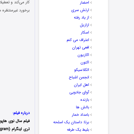
کار می‌کند و تعطیل
احضار
ارتش سری
برخورد غیرمنتظره 
از یاد رفته
ازازیل
اسکار
اعتراف می کنم
افعی تهران
اکازیون
اکنون
الکلاسیکو
انجمن اشباح
اهل ایران
آوای جادویی
بازنده
بالش ها
درباره فیلم:
بامداد خمار
فیلم
سال نوی هاپوه
برتا: داستان یک اسلحه
بلیط یک‌‌ طرفه