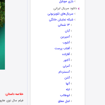
بازی موبایل
دانلود سریال ایرانی
سریال‌های تلویزیونی
شبکه نمایش خانگی
۱۳ شمالی
آبان
آسپرین
آشوب
آفتاب پرست
آقازاده
آکتور
آمرلی
آمستردام
آنتن
آنها
ابله
خلاصه داستان:
ابوطالب
فیلم
سال نوی هاپوه
اجل معلق