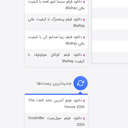
دانلود فیلم سینما شهر قصه با کیفیت
عالی BluRay
دانلود فیلم پیشمرگ با کیفیت عالی
BluRay
دانلود فیلم زیبا صدایم کن با کیفیت
جادوگری در مغولستان
عالی BluRay
۱۴ (زیرنویس)
قسمت
منتشر شد
دانلود فیلم کوکتل مولوتوف با
کیفیت BluRay
جدیدترین پست‌ها
دانلود فیلم آخرین خانه The Last
House 2026
باب اسفنجی فصل ۱۷
دانلود فیلم سول‌میت Soulm8te
۶ (زیرنویس)
قسمت
منتشر شد
2026