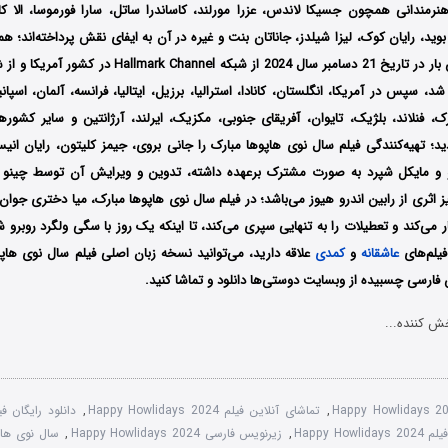
نرمندانی همچون جسیکا لاندس، عزرا مورلند، کاساندرا ساتل، سارا فورموسا، الا کا
ا بوید، رایان کوک، لیزا شیلدز، جاناتان بنت و غیره در آن به ایفای نقش پرداخته‌اند؛ 
، سپس در آمریکا، انگلستان، کانادا، استرالیا، برزیل، ایتالیا، فرانسه، آلمان، اسپان
رک، فنلاند، بلژیک، تایوان، آفریقای جنوبی، مکزیک، ایرلند، آرژانتین و سایر کشو
ید؛ تهیه‌کنندگی فیلم
سال نوی هاپوها مبارک
را جانی بروی، جیمز کلیتون، رایان انیس
و و مایکل شپرد به صورت مشترک برعهده داشته، تدوین و ویرایش آن توسط چینو س
اثری از رابین اندرو هیوز می‌باشد
؛
در فیلم
سال نوی هاپوها مبارک،
میا دختری جوان
می‌کند و تعطیلات را به تنهایی سپری می‌کند، تا اینکه یک روز با سگی ولگرد روبرو 
فیلم‌های
عاشقانه
و
کمدی
علاقه دارید، می‌توانید نسخه زبان اصلی فیلم
سال نوی هاپو
فارسی چسبیده از وبسایت دوستی‌ها دانلود و تماشا کنید.
ش کننده...
Happy Howlidays 2
,
تماشای آنلاین فیلم Happy Howlidays 2024
,
Happy How
,
زیرنویس فارسی Happy Howlidays 2024
,