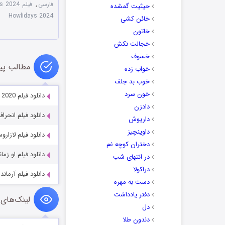
فارسی
,
فیلم Happy Howlidays 2024 با زیرنویس چسبیده
حیثیت گمشده
Howlidays 2024
خائن کشی
خاتون
خجالت نکش
خسوف
مطالب پی
خواب زده
خوب بد جلف
خون سرد
دانلود فیلم How I Became a Super Hero 2020
دادزن
دانلود فیلم انحراف  Swerve 2018
داریوش
داوینچیز
دانلود فیلم لازاروس: بیداری g 2026
دختران کوچه غم
دانلود فیلم او زمانی یک قهر
در انتهای شب
دراکولا
دانلود فیلم آرماند rmand 2024
دست به مهره
دفتر یادداشت
لینک‌های 
دل
دندون طلا