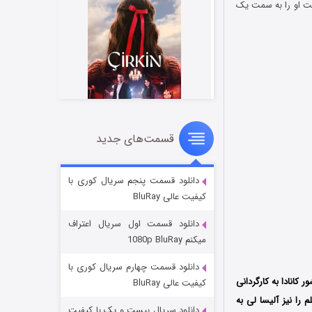
وشت او را به سمت یک
قسمت‌های جدید
سریال زشت
۲ (زیرنویس)
قسمت
منتشر شد
دانلود قسمت پنجم سریال کوری با
کیفیت عالی BluRay
دانلود قسمت اول سریال اعتراف
میکنم 1080p BluRay
دانلود قسمت چهارم سریال کوری با
سال 2024 کشور کانادا به کارگردانی
کیفیت عالی BluRay
En تولید شد؛ فیلمنامه این فیلم را نیز آلیسا لی به
دانلود سریال بیست و یک با کیفیت