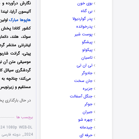
بوی خون
نگارش درآورده و ه
بی گناه
آلیسون آرایا، لیند
پدر گواردیولا
هاپوها مبارک
پدرخوانده
کشور کانادا پخش شد
پوست شیر
سوئد، هلند، دانما
پیشگو
اینترنتی منتشر گرد
پیکولو
پیتی، گرانت شارب
تاسیان
موسیقی متن آن نیز 
تی ان تی
گردشگری سیاتل کار 
جادوگر
می‌کند؛ چنانچه به 
جان سخت
مستقیم و زیرنویس 
جزیره
جنگل آسفالت
در حال بارگذاری پخ
جوکر
جیران
برچسب ها
چهره شو
چیدمانه
024 1080p WEB-DL
2024
,
دوبله فارسی فیلم lidays 2024
حرفه ای