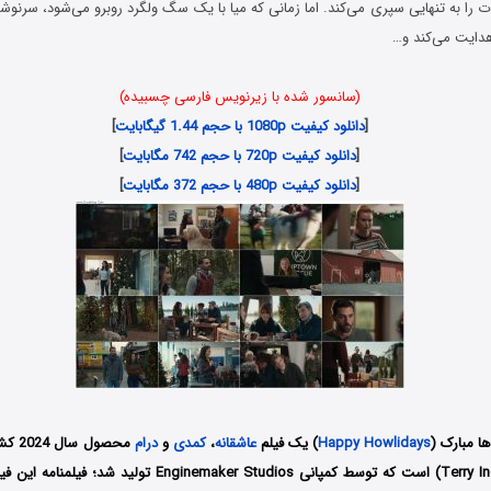
ات را به تنهایی سپری می‌کند. اما زمانی که میا با یک سگ ولگرد روبرو می‌شود، سرن
هدایت می‌کند و…
(سانسور شده با زیرنویس فارسی چسبیده)
[
دانلود کیفیت 1080p با حجم 1.44 گیگابایت
]
[
دانلود کیفیت 720p با حجم 742 مگابایت
]
[
دانلود کیفیت 480p با حجم 372 مگابایت
]
ا مبارک
(
Happy Howlidays
) یک فیلم
عاشقانه
،
کمدی
و
درام
محصول 
تری اینگرام (Terry Ingram) است که توسط کمپانی‌ ginemaker Studios