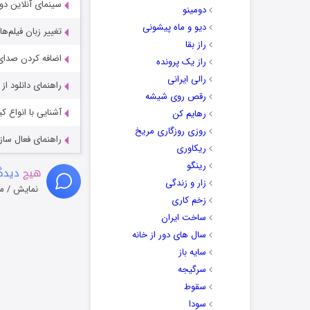
سینمای آنلاین دو
دومینو
دیو و ماه پیشونی
تغییر زبان فیلم‌ها
راز بقا
اضافه کردن صدای 
راز یک پرونده
رالی ایرانی
راهنمای دانلود ا
رقص روی شیشه
آشنایی با انواع ک
رهایم کن
روزی روزگاری مریخ
راهنمای فعال سازی کیفیت R
ریکاوری
رینگو
هیچ
دیدگا
زار و زندگی
نمایش / م
زخم کاری
ساخت ایران
سال های دور از خانه
سایه باز
سرگیجه
سقوط
سودا