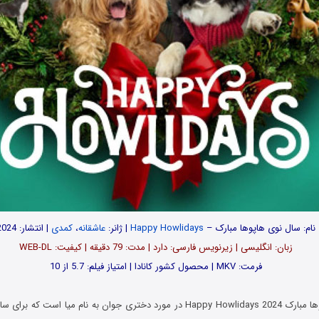
نام: سال نوی هاپوها مبارک –
Happy Howlidays
| ژانر:
عاشقانه
،
کمدی
| انتشار: 2024
زبان: انگلیسی | زیرنویس فارسی: دارد | مدت: 79 دقیقه | کیفیت: WEB-DL
فرمت: MKV | محصول کشور کانادا | امتیاز فیلم: 5.7 از 10
ا مبارک
Happy Howlidays 2024 در مورد دختری جوان به نام میا است که 