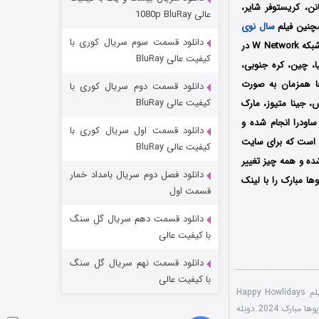
مردگان متحرک: شهر مرده ۳
نن، کریستوفر شایر،
عالی 1080p BluRay
همچنین فیلم
سال نوی
۲ (زیرنویس)
قسمت
منتشر شد
دانلود قسمت سوم سریال کوری با
اولین بار در تاریخ 21 دسامبر سال 2024 از شبکه ‎Hallmark Channel در کشور آمریکا و از شبکه‌ W Network در
کیفیت عالی BluRay
یا، چین، کره جنوبی،
رها همزمان به صورت
دانلود قسمت دوم سریال کوری با
کیفیت عالی BluRay
، جینا متیوز، مارک
اودرا انجام شده و
دانلود قسمت اول سریال کوری با
 است که برای سایت
کیفیت عالی BluRay
شده و همه چیز تغییر
دانلود فصل دوم سریال بامداد خمار
ها مبارک
را با ‌لینک
شکست استوارت در نجات جهان
قسمت اول
۷ (زیرنویس)
قسمت
منتشر شد
دانلود قسمت دهم سریال گل سنگ
با کیفیت عالی
دانلود قسمت نهم سریال گل سنگ
با کیفیت عالی
دانلود رایگان فیلم Happy Howlidays
سال نوی هاپوها مبارک 2024 دوبله