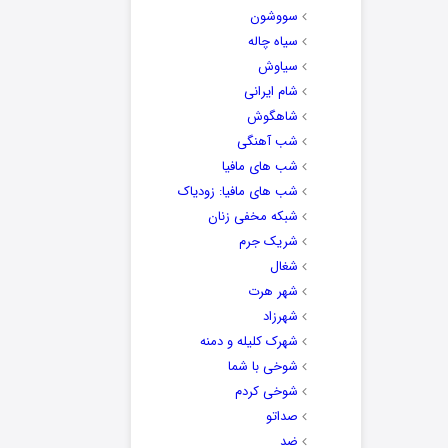
سووشون
سیاه چاله
سیاوش
شام ایرانی
شاهگوش
شب آهنگی
شب های مافیا
شب های مافیا: زودیاک
شبکه مخفی زنان
شریک جرم
شغال
شهر هرت
شهرزاد
شهرک کلیله و دمنه
شوخی با شما
شوخی کردم
صداتو
ضد