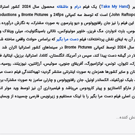
ر (
Take My Hand
) یک فیلم
درام
و
عاشقانه
محصول سال 2024 کشور
رافتوپولوس (John Raftopoulos) است ک
ه این فیلم را نیز جان رافتوپولوس و دیو پترسون به صورت مشترک، به نگارش درآورده
وس، بارت ادواردز، مگ فریزر، خاویر مولینوکس، ناتالی باسینگتوایت، میلی ویتلاک و
ر آن به ایفای نقش پرداخته‌اند؛ فیلم
دست مرا بگیر
که براساس حوادث واقعی ساخته شده
تاریخ 22 آگوست سال 2024 توسط کمپانی‌ Bronte Pictures در سینماهای کشور
13 هزار دلار در گیشه دست پیدا کند، سپس در آمریکا، انگلستان، کانادا، استرالیا، برزیل، ایتالیا،
ارک، تایوان، تونس، لوکزامبورگ، آفریقای جنوبی، سوئیس، آرژانتین، نیوزیلند، روسیه، 
تان و سایر کشورها همزمان به صورت اینترنتی منتشر گردید؛ تهیه‌کنندگی فیلم دست مرا 
، بلیک نورثفیلد، الکساندر اونیل، جان رافتوپولوس و چارلی سامرز به صورت مشترک بر
 مارکو آناستازیو و پیتر کارودوس می‌باشد و فیلمبرداری آن نیز توسط وید مولر 
ان اصلی فیلم دست مرا بگیر را با ‌لینک مستقیم و زیرنویس فارسی چسبیده از وبسایت
ش کننده...