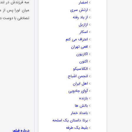
سه فرزندش در لندن
احضار
ارتش سری
میان لورا پس از م
از یاد رفته
تصادفی با دوست دور
ازازیل
اسکار
اعتراف می کنم
افعی تهران
اکازیون
اکنون
الکلاسیکو
انجمن اشباح
اهل ایران
آوای جادویی
بازنده
بالش ها
بامداد خمار
برتا: داستان یک اسلحه
بلیط یک‌‌ طرفه
درباره فیلم: