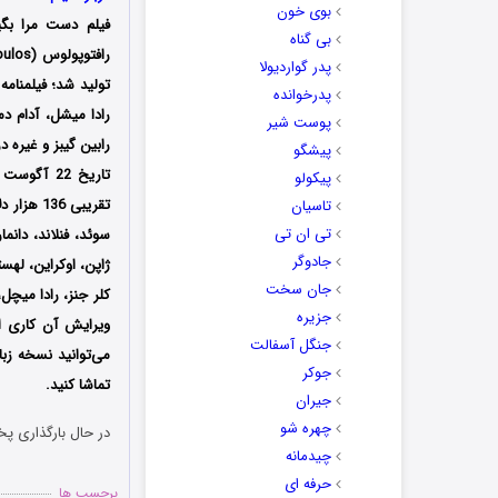
بوی خون
فیلم دست مرا بگی
بی گناه
پدر گواردیولا
تولید شد؛ فیلمنام
پدرخوانده
رادا میشل، آدام دم
پوست شیر
رابین گیبز و غیره د
پیشگو
پیکولو
تقریبی 6
تاسیان
تی ان تی
سوئد، فنلاند، دانم
جادوگر
ژاپن، اوکراین، لهس
جان سخت
کلر جنز، رادا میچل
جزیره
ویرایش آن کاری از
جنگل آسفالت
می‌توانید نسخه زب
جوکر
تماشا کنید.
جیران
چهره شو
در حال بارگذاری پخ
چیدمانه
حرفه ای
برچسب ها