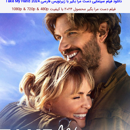
دانلود فیلم سینمایی دست مرا بگیر با زیرنویس فارسی Take My Hand 2024
فیلم دست مرا بگیر محصول ۲۰۲۴ با کیفیت 1080p & 720p & 480p