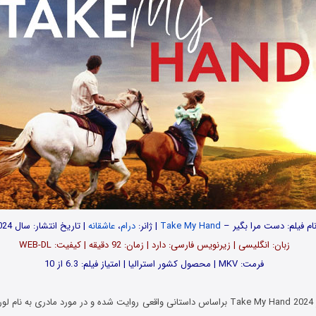
ام فیلم: دست مرا بگیر –
Take My Hand
| ژانر:
درام
،
عاشقانه
| تاریخ انتشار: سال 2024
زبان: انگلیسی | زیرنویس فارسی: دارد | زمان: 92 دقیقه | کیفیت: WEB-DL
فرمت: MKV | محصول کشور استرالیا | امتیاز فیلم: 6.3 از 10
فیلم دست مرا بگیر Take My Hand 2024 براساس داستانی واقعی روایت شده و در مورد مادری ب