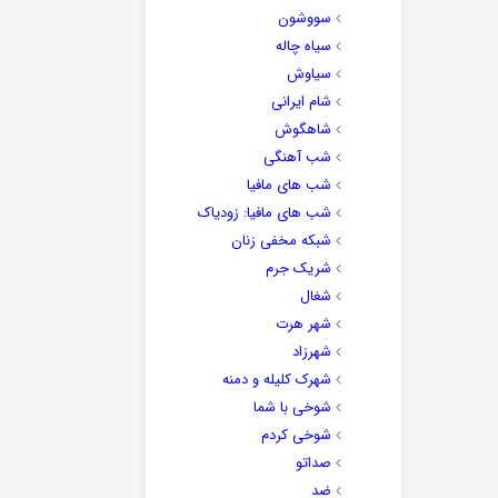
سووشون
سیاه چاله
سیاوش
شام ایرانی
شاهگوش
شب آهنگی
شب های مافیا
شب های مافیا: زودیاک
شبکه مخفی زنان
شریک جرم
شغال
شهر هرت
شهرزاد
شهرک کلیله و دمنه
شوخی با شما
شوخی کردم
صداتو
ضد