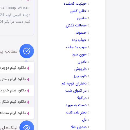
حیثیت گمشده
024 1080p WEB-DL
خائن کشی
دوبله فارسی فیلم Take My Hand 2024
خاتون
فیلم دست مرا بگیر 2024 دوبله فارسی
خجالت نکش
خسوف
خواب زده
خوب بد جلف
مطالب پی
خون سرد
دادزن
دانلود فیلم دوچرخه سوار 20
داریوش
داوینچیز
دانلود فیلم رستوران آسمانی y 2019
دختران کوچه غم
دانلود فیلم خانواده فنگ ng 2015
در انتهای شب
دراکولا
دانلود فیلم شکار The Hunt 2012
دست به مهره
دفتر یادداشت
دانلود فیلم معماهای جین es 2024
دل
دندون طلا
لینک‌های 