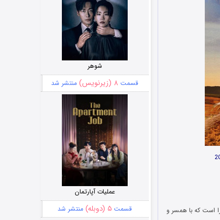
شوهر
۸ (زیرنویس)
قسمت
منتشر شد
عملیات آپارتمان
۵ (دوبله)
قسمت
منتشر شد
ه نام لورا است که با همسر و