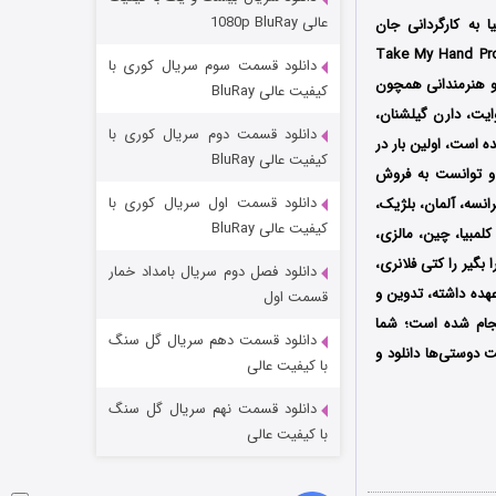
مردگان متحرک: شهر مرده ۳
عالی 1080p BluRay
 استرالیا به کارگردانی جان
۲ (زیرنویس)
قسمت
منتشر شد
ه توسط سه کمپانی‌ 24fps و Bronte Pictures و Take My Hand Productions
دانلود قسمت سوم سریال کوری با
 و هنرمندانی همچون
کیفیت عالی BluRay
ایت، دارن گیلشنان،
دانلود قسمت دوم سریال کوری با
 است، اولین بار در
کیفیت عالی BluRay
 استرالیا اکران شد و توانست به فروش
دانلود قسمت اول سریال کوری با
 فرانسه، آلمان، بلژیک،
کیفیت عالی BluRay
کلمبیا، چین، مالزی،
بگیر را کتی فلانری،
دانلود فصل دوم سریال بامداد خمار
شکست استوارت در نجات جهان
عهده داشته، تدوین و
قسمت اول
انجام شده است؛ شما
۷ (زیرنویس)
قسمت
منتشر شد
دانلود قسمت دهم سریال گل سنگ
 دوستی‌ها دانلود و
با کیفیت عالی
دانلود قسمت نهم سریال گل سنگ
با کیفیت عالی