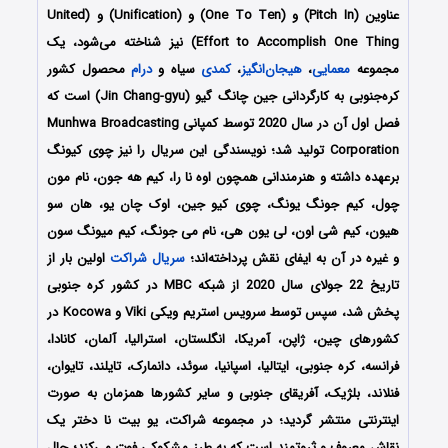
عناوین (Pitch In) و (One To Ten) و (Unification) و (United
Effort to Accomplish One Thing) نیز شناخته می‌شود، یک
مجموعه
معمایی
،
هیجان‌انگیز
،
کمدی
سیاه و
درام
محصول کشور
کره‌جنوبی به کارگردانی
جین چانگ گیو (Jin Chang-gyu)
است که
فصل اول آن در سال 2020 توسط کمپانی Munhwa Broadcasting
Corporation تولید شد؛ نویسندگی این سریال را نیز چوی کیونگ
برعهده داشته و هنرمندانی همچون اوه نا را، کیم هه جون، نام مون
چول، کیم جونگ یونگ، چوی کیو جین، اوک چان یو، هان سو
هیون، کیم شی اون، لی یون هی، نام می جونگ، کیم میونگ سون
و غیره در آن به ایفای نقش پرداخته‌اند؛
سریال شراکت
اولین بار از
تاریخ 22 جولای سال 2020 از شبکه MBC در کشور کره جنوبی
پخش شد، سپس توسط سرویس استریم ویکی Viki و Kocowa در
کشورهای چین، ژاپن، آمریکا، انگلستان، استرالیا، آلمان، کانادا،
فرانسه، کره جنوبی، ایتالیا، اسپانیا، سوئد، دانمارک، تایلند، تایوان،
فنلاند، بلژیک، آفریقای جنوبی و سایر کشورها همزمان به صورت
اینترنتی منتشر گردید؛ در مجموعه شراکت، یو بیت نا دختر یک
نقاش معروف و ثروتمند است که به طرز مشکوکی فوت می‌کند؛ حال