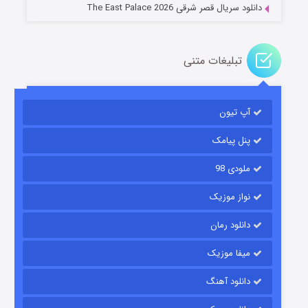
دانلود سریال قصر شرقی The East Palace 2026
تبلیغات متنی
آپ تیون
مردگان متحرک: شهر مرده ۳
۲ (زیرنویس)
قسمت
منتشر شد
پنل پیامک
ملودی 98
نواز موزیک
دانلود رمان
میفا موزیک
دانلود آهنگ
شکست استوارت در نجات جهان