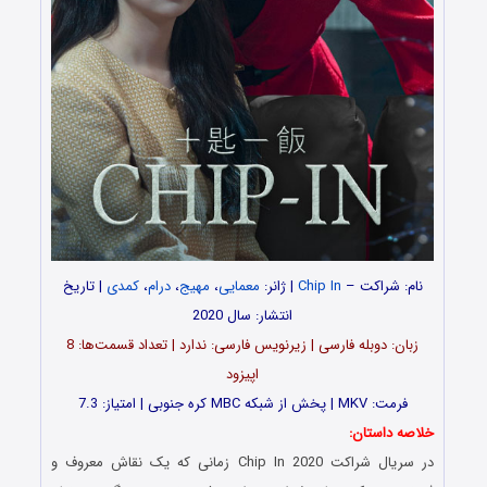
نام:
شراکت
–
Chip In
| ژانر:
معمایی
،
مهیج
،
درام
،
کمدی
| تاریخ
انتشار: سال 2020
زبان: دوبله فارسی | زیرنویس فارسی: ندارد | تعداد قسمت‌‌‌ها: 8
اپیزود
فرمت: MKV | پخش از شبکه MBC کره جنوبی | امتیاز: 7.3
خلاصه داستان:
در سریال شراکت Chip In 2020 زمانی که یک نقاش معروف و