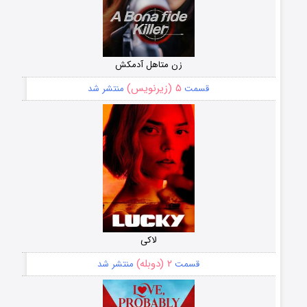
زن متاهل آدمکش
۵ (زیرنویس)
قسمت
منتشر شد
لاکی
۲ (دوبله)
قسمت
منتشر شد