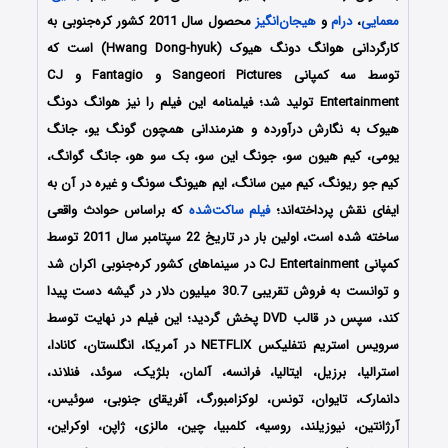
معمایی
،
درام
و
هیجان‌انگیز
محصول سال 2011 کشور کره‌جنوبی به
کارگردانی هوانگ دونگ هیوک (Hwang Dong-hyuk) است که
توسط سه کمپانی‌ Sangeori Pictures و Fantagio و CJ
Entertainment تولید شد؛ فیلمنامه این فیلم را نیز هوانگ دونگ
هیوک
به نگارش درآورده و هنرمندانی همچون
گونگ یو، جانگ
یومی، کیم هیون سو، جونگ این سو، بک سو هو، جانگ گوانگ،
کیم جو ریونگ، کیم مین سانگ، ایم هیونگ سونگ
و غیره در آن به
ایفای نقش پرداخته‌اند؛
فیلم ساکت‌شده
که براساس حوادث واقعی
ساخته شده است،
اولین بار در تاریخ 22 سپتامبر سال 2011 توسط
کمپانی CJ Entertainment در سینماهای کشور کره‌جنوبی اکران شد
و توانست به فروش تقریبی 30.7 میلیون دلار در گیشه دست پیدا
کند، سپس در قالب DVD پخش گردید؛ این فیلم در نهایت توسط
سرویس استریم نتفلیکس NETFLIX در آمریکا، انگلستان، کانادا،
استرالیا، برزیل، ایتالیا، فرانسه، آلمان، بلژیک، سوئد، فنلاند،
دانمارک، تایوان، تونس، لوکزامبورگ، آفریقای جنوبی، سوئیس،
آرژانتین، نیوزیلند، روسیه، کلمبیا، چین، مالزی، ژاپن، اوکراین،