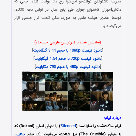
مدرسه ناشنوایان گوانگجو این‌هوا رخ داد روایت شده، جایی که
دانش‌آموزان ناشنوای جوان طی پنج سال در اوایل دهه 2000،
توسط اعضای هیئت علمی به صورت مکرر تحت آزار جنسی قرار
می‌گرفتند و…
(سانسور شده با زیرنویس فارسی چسبیده)
[
دانلود کیفیت 1080p با حجم 3.11 گیگابایت
]
[
دانلود کیفیت 720p با حجم 1.54 گیگابایت
]
[
دانلود کیفیت 480p با حجم 793 مگابایت
]
درباره فیلم:
فیلم ساکت‌شده یا سایلنسد (
Silenced
) با عنوان اصلی (Dokani) که
با عنوان (The Crucible) نیز شناخته می‌شود، یک فیلم
جنایی
،