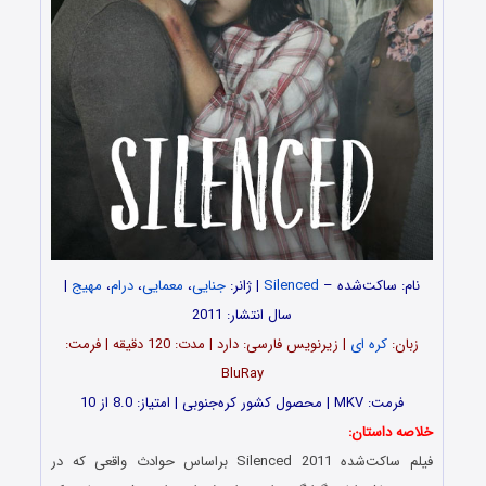
نام: ساکت‌شده –
Silenced
| ژانر:
جنایی
،
معمایی
،
درام
،
مهیج
|
سال انتشار: 2011
زبان:
کره ای
| زیرنویس فارسی: دارد | مدت: 120 دقیقه | فرمت:
BluRay
فرمت: MKV | محصول کشور کره‎‌جنوبی | امتیاز: 8.0 از 10
خلاصه داستان:
فیلم ساکت‌شده Silenced 2011 براساس حوادث واقعی که در