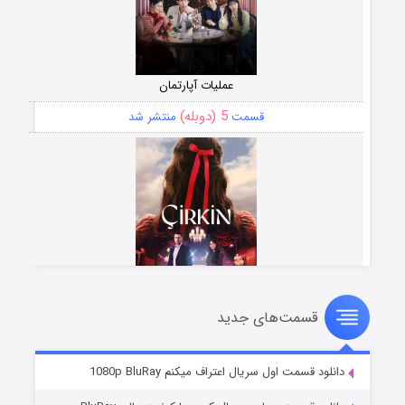
عملیات آپارتمان
5 (دوبله)
قسمت
منتشر شد
قسمت‌های جدید
سریال زشت
2 (زیرنویس)
قسمت
منتشر شد
دانلود قسمت اول سریال اعتراف میکنم 1080p BluRay