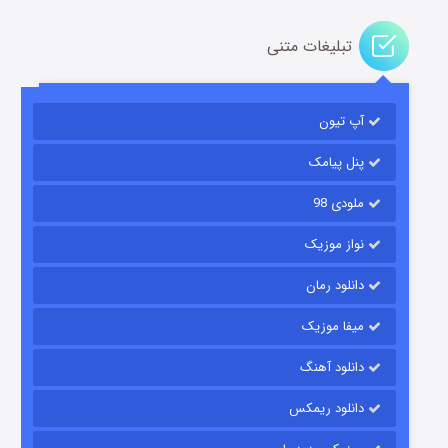
تبلیغات متنی
باب اسفنجی فصل ۱۷
آپ تیون
6 (زیرنویس)
قسمت
منتشر شد
پنل پیامک
ملودی 98
نواز موزیک
دانلود رمان
میفا موزیک
رویایی برای تو
دانلود آهنگ
15 (دوبله)
قسمت
منتشر شد
دانلود ریمکس