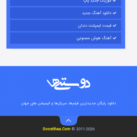
موزیک جدید پاپ
دانلود آهنگ جدید
قیمت ایمپلنت دندان
آهنگ هوش مصنوعی
زیرزمین
2 (دوبله)
قسمت
منتشر شد
دانلود رایگان جدیدترین فیلم‌ها، سریال‌ها و انیمیشن های جهان
Doostihaa.Com
2011-2026 ©
این دریا طغیان خواهد کرد