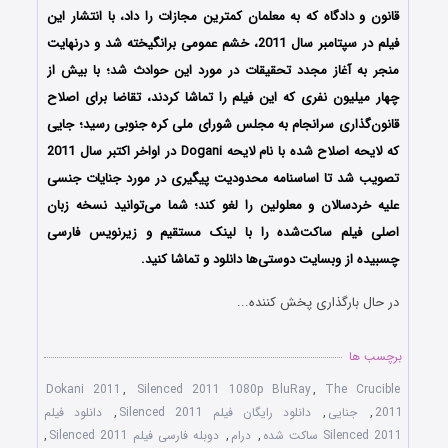
قانون و دادگاه که به معلمان کمترین مجازات را داد، با انتشار این
فیلم در سپتامبر سال 2011، خشم عمومی برانگیخته شد و درنهایت
منجر به آغاز مجدد تحقیقات در مورد این حوادث شد؛ با بیش از
چهار میلیون نفری که این فیلم را تماشا کردند، تقاضا برای اصلاح
قانون‌گذاری سرانجام به مجلس شورای ملی کره جنوبی رسید؛ جایی
که لایحه اصلاح شده با نام لایحه Dogani در اواخر اکتبر سال 2011
تصویب شد تا اساسنامه محدودیت پیگیری در مورد جنایات جنسی
علیه خردسالان و معلولین را لغو کند؛ شما می‌توانید نسخه زبان
اصلی فیلم ساکت‌شده را با ‌لینک مستقیم و زیرنویس فارسی
چسبیده از وبسایت دوستی‌ها دانلود و تماشا کنید.
در حال بارگذاری پخش کننده...
برچسب ها
Dokani 2011
,
Silenced 2011 1080p BluRay
,
The Crucible
2011
,
جنایی
,
دانلود رایگان فیلم Silenced 2011
,
دانلود فیلم
Silenced 2011 ساکت شده
,
درام
,
دوبله فارسی فیلم Silenced 2011
,