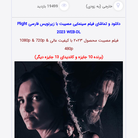
خارجی (به زودی)
19499 بازدید
دانلود و تماشای فیلم سینمایی مصیبت با زیرنویس فارسی Plight
2023 WEB-DL
فیلم مصیبت محصول ۲۰۲۳ با کیفیت عالی 1080p & 720p &
480p
(برنده 10 جایزه و کاندیدای 13 جایزه دیگر)