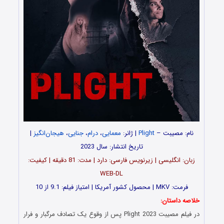
نام: مصیبت –
Plight
| ژانر:
معمایی
،
درام
،
جنایی
،
هیجان‌انگیز
|
تاریخ انتشار: سال 2023
زبان: انگلیسی | زیرنویس فارسی: دارد | مدت: 81 دقیقه | کیفیت:
WEB-DL
فرمت: MKV | محصول کشور آمریکا | امتیاز فیلم: 9.1 از 10
خلاصه داستان:
در فیلم مصیبت Plight 2023 پس از وقوع یک تصادف مرگبار و فرار