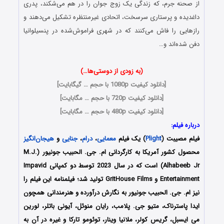
از صحنه جرم، که زندگی یک زوج جوان را در هم می‌شکند، پدری
داغدیده و پرستاری سرسخت، اتحادی غیرمنتظره تشکیل می‌دهند و
رازهایی را فاش می‌کنند که در شهری فراموش‌شده در پنسیلوانیا
دفن شده‌اند و…
(به زودی از دوستی‌ها…)
[
دانلود کیفیت 1080p با حجم … گیگابایت
]
[
دانلود کیفیت 720p با حجم … مگابایت
]
[
دانلود کیفیت 480p با حجم … مگابایت
]
درباره فیلم:
فیلم مصیبت (
Plight
) یک فیلم
معمایی
،
درام
،
جنایی
و
هیجان‌انگیز
محصول کشور آمریکا به کارگردانی ام. جی. الحبیب جونیور (M.J.
Alhabeeb Jr) است که در سال 2023 توسط دو کمپانی Impavid
Entertainment و GritHouse Films تولید شد؛ فیلمنامه این فیلم را
نیز ام. جی. الحبیب جونیور به نگارش درآورده و هنرمندانی همچون
ایدا پاسترناک، متیو جی. پلامب، رایان منوئل، آیونی باتلر، لورین
می ایسبل، گریس کولر، ملانیا وینار، توئومو تارکا و غیره
در آن به