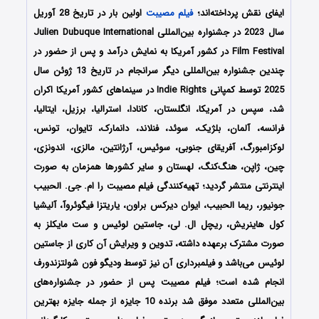
ایفای نقش پرداخته‌اند؛
فیلم
مصیبت
اولین بار در تاریخ 28 آوریل
سال 2023 در جشنواره بین‌المللی Julien Dubuque International
Film Festival
در کشور آمریکا به نمایش درآمد و پس از حضور در
چندین جشنواره بین‎‌المللی دیگر سرانجام در تاریخ 13 ژوئن سال
2025 توسط کمپانی Indie Rights
در سینماهای کشور
آمریکا اکران
شد، سپس در آمریکا، انگلستان، کانادا، استرالیا، برزیل، ایتالیا،
فرانسه، آلمان، بلژیک، سوئد، فنلاند، دانمارک، تایوان، تونس،
لوکزامبورگ، آفریقای جنوبی، سوئیس، آرژانتین، مالزی، اندونزی،
چین، ژاپن، هنگ‌کنگ، لهستان و سایر کشورها همزمان به صورت
اینترنتی منتشر گردید؛ تهیه‌کنندگی فیلم مصیبت را
ام. جی. الحبیب
جونیور، ریما الحبیب، ایوان دیرکس براون، یاریتزا فیگوئروآ، آلیشیا
کول هاینریش، ریچل ال. لی، جاستین لوئیس و ست مایکلز
به
صورت مشترک برعهده داشته، تدوین و ویرایش آن کاری از جاستین
لوئیس
می‌باشد و فیلمبرداری آن نیز توسط ودیگو فون شولتزندورف
انجام شده است؛ فیلم مصیبت پس از حضور در جشنواره‌‌‌‌های
بین‌المللی متعدد موفق شد برنده 10 جایزه از جمله جایزه بهترین