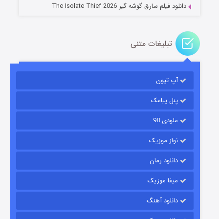
دانلود فیلم سارق گوشه گیر The Isolate Thief 2026
تبلیغات متنی
آپ تیون
مردگان متحرک: شهر مرده ۳
2 (زیرنویس)
قسمت
منتشر شد
پنل پیامک
ملودی 98
نواز موزیک
دانلود رمان
میفا موزیک
دانلود آهنگ
شکست استوارت در نجات جهان