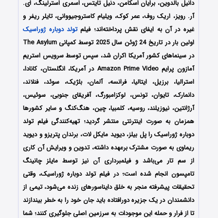
دانیل بالدوین، برایان اسکامن، دنیل تایتس، اسمری استرلینگ، ای.
آر. رویز، اریک روف، عمر کوک، ویلیام کاستروجیووانی، تایلر ریفر و
غیره در آن به ایفای نقش پرداخته‌اند؛ فیلم
تولد دوباره ژوراسیک
اولین بار در تاریخ 24 ژوئن سال 2025 توسط کمپانی‌ The Asylum
در سینماهای کشور آمریکا اکران شد، سپس توسط سرویس استریم
آمازون پرایم Amazon Prime Video در آمریکا، انگلستان، کانادا،
استرالیا، برزیل، ایتالیا، فرانسه، آلمان، بلژیک، سوئد، فنلاند،
دانمارک، تایوان، تونس، لوکزامبورگ، آفریقای جنوبی، سوئیس،
آرژانتین، نیوزیلند، روسیه، کلمبیا، چین، هنگ‌کنگ و سایر کشورها
همزمان به صورت اینترنتی منتشر گردید؛ تهیه‌کنندگی فیلم تولد
دوباره ژوراسیک را پل بیلز، دیوید مایکل لات، برندان پتریزو و دیوید
ریماوی
به صورت مشترک برعهده داشته، تدوین و ویرایش آن کاری
از سم تار
می‌باشد و فیلمبرداری آن نیز توسط
مایلز چانینگ
تامپسون انجام شده است؛
در فیلم تولد دوباره ژوراسیک، وقتی
تحقیقات پیشرفته منجر به خلق دایناسورهای زنده می‌شود، تیمی از
دانشمندان در یک جزیره دورافتاده باید جان خود را به خطر بیندازند
تا از فرار و حمله این موجودات به سرزمین اصلی جلوگیری کنند؛
شما