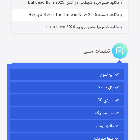
دانلود فیلم مرده شیطانی در آتش Evil Dead Burn 2026
دانلود مستند Bukayo Saka: The Time is Now 2026
دانلود فیلم بیا عشق بورزیم Let’s Love 2026
تبلیغات متنی
باب اسفنجی فصل ۱۷
آپ تیون
۶ (زیرنویس)
قسمت
منتشر شد
پنل پیامک
ملودی 98
نواز موزیک
دانلود رمان
میفا موزیک