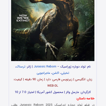
نام: تولد دوباره ژوراسیک –
Jurassic Reborn
| ژانر:
ترسناک
،
تخیلی
،
اکشن
،
ماجراجویی
زبان: انگلیسی | زیرنویس فارسی: دارد | زمان: 90 دقیقه | کیفیت:
WEB-DL
کارگردان: مارسل والز | محصول کشور آمریکا | امتیاز: 7.0 از 10
خلاصه داستان:
در فیلم تولد دوباره ژوراسیک Jurassic Reborn 2025 وقتی