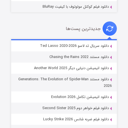
دانلود فیلم کوکتل مولوتوف با کیفیت BluRay
جدیدترین پست‌ها
خاندان اژدها فصل ۳
دانلود سریال تد لاسو Ted Lasso 2020-2026
۶ (زیرنویس)
قسمت
منتشر شد
دانلود مستند Chasing the Rains 2022
دانلود انیمیشن دنیایی دیگر Another World 2025
دانلود مستند Generations: The Evolution of Spider-Man
2026
دانلود انیمیشن تکامل Evolution 2026
دانلود فیلم خواهر دوم Second Sister 2025
جادوگری در مغولستان
دانلود فیلم ضربه شانس Lucky Strike 2026
۱۴ (زیرنویس)
قسمت
منتشر شد