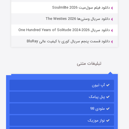
عملیات آپارتمان
دانلود فیلم سول‌میت Soulm8te 2026
2 (زیرنویس)
قسمت
منتشر شد
دانلود سریال وستی‌ها The Westies 2026
دانلود سریال One Hundred Years of Solitude 2024-2026
دانلود قسمت پنجم سریال کوری با کیفیت عالی BluRay
تبلیغات متنی
مردگان متحرک: شهر مرده ۳
آپ تیون
2 (زیرنویس)
قسمت
منتشر شد
پنل پیامک
ملودی 98
نواز موزیک