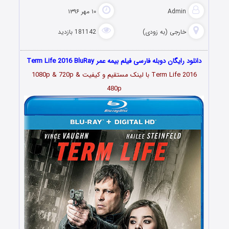
Admin
۱۰ مهر ۱۳۹۶
خارجی (به زودی)
181142 بازدید
دانلود رایگان دوبله فارسی فیلم بیمه عمر Term Life 2016 BluRay
Term Life 2016 با لینک مستقیم و کیفیت 1080p & 720p &
480p