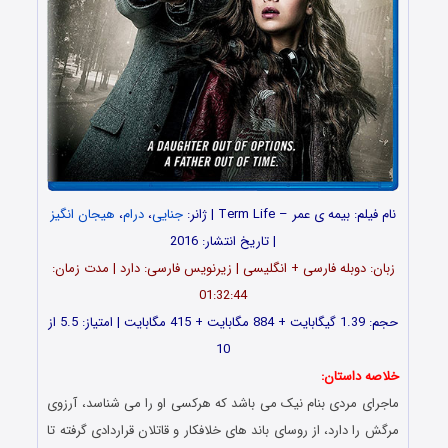
نام فیلم: بیمه ی عمر – Term Life | ژانر:
جنایی
،
درام
،
هیجان انگیز
| تاریخ انتشار: 2016
زبان: دوبله فارسی + انگلیسی | زیرنویس فارسی: دارد | مدت زمان:
01:32:44
حجم: 1.39 گیگابایت + 884 مگابایت + 415 مگابایت | امتیاز: 5.5 از
10
خلاصه داستان:
ماجرای مردی بنام نیک می باشد که هرکسی او را می شناسد، آرزوی
مرگش را دارد، از روسای باند های خلافکار و قاتلان قراردادی گرفته تا