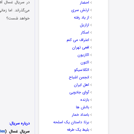
احضار
ارتش سری
می‌گذراند. اما زم
از یاد رفته
خواهد شست؟
ازازیل
اسکار
اعتراف می کنم
افعی تهران
اکازیون
اکنون
الکلاسیکو
انجمن اشباح
اهل ایران
آوای جادویی
بازنده
بالش ها
بامداد خمار
برتا: داستان یک اسلحه
درباره سریال:
بلیط یک‌‌ طرفه
سریال غسال (
ies