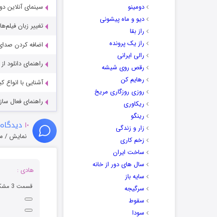
دومینو
سینمای آنلاین دو
دیو و ماه پیشونی
تغییر زبان فیلم‌ها
راز بقا
راز یک پرونده
اضافه کردن صدای 
رالی ایرانی
راهنمای دانلود ا
رقص روی شیشه
رهایم کن
آشنایی با انواع ک
روزی روزگاری مریخ
راهنمای فعال سازی کیفیت R
ریکاوری
رینگو
۱۰
دیدگاه 
زار و زندگی
نمایش / م
زخم کاری
ساخت ایران
سال های دور از خانه
هادی :
سایه باز
قسمت 3 مشکل داره
سرگیجه
سقوط
سودا