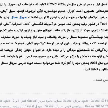
Aydemir) است که فصل اول و دوم آن طی سال‌های 2024 تا 2025 تولید شد؛ فیلمن
نرمندانی همچون احمد کورال، محرم تورکسون، ازگی اوزیورک اوغلو، سیبل آیتان، س
ا دینچر، مرتجان ارتورک و غیره در آن به ایفای نقش پرداخته‌اند؛
سریال غسال
سال 2024 از شبکه Tabii در کشور ترکیه پخش شد، سپس در آمریکا، انگلستان، کانادا، استرالیا، آلمان، 
نمارک، ژاپن، سوئد، آرژانتین، بلژیک، هلند، آفریقای جنوبی، مالزی، ترکیه و سایر کش
دید؛ تهیه‌کنندگی مجموعه غسال را مورات چاکماک و سیما اراز چلیک به صورت مشترک ب
از احمد تکه می‌باشد و فیلمبرداری آن نیز توسط تورکسوی گولبی انجام شده است؛ در
دگی‌اش که شستشوی مردگان را بر عهده دارد، در انزوا و تنهایی زندگی می‌کند؛ اما 
سشی آزاردهنده ذهنش را درگیر می‌کند: وقتی من بمیرم، چه کسی بدنم را خواهد ش
غسال از تاریخ 24 می سال 2025 پخش خود را آغاز کرد؛ شما می‌توانید نسخه دوبله فارسی سریال 
نلود و تماشا کنید.
ش کننده...
Gassal S01
,
دانلود سریال Gassal غسال
,
دانلود سریال Gassal فصل 1 و 2
,
دانلود فصل
,
زیرنویس فارسی سریال Gassal
,
سریال Gassal با زیرنویس چسبیده