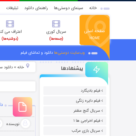
خانه
سینمای دوستی‌ها
راهنمای دانلود
تبلیغات
صفحه اصلی
سریال کوری
اعتراف می کن
HOME
(جمعه‌ها)
(دوشنبه‌ها)
وب‌سایت دوستی‌ها
دانلود و تماشای فیلم
پیشنهادها
خانه
دانلود س
»
فیلم بادیگارد
فیلم دایره زنگی
دان
سریال گنج مظفر
فیلم اخراجی ها ۱
نویسنده
سریال بازی مرکب