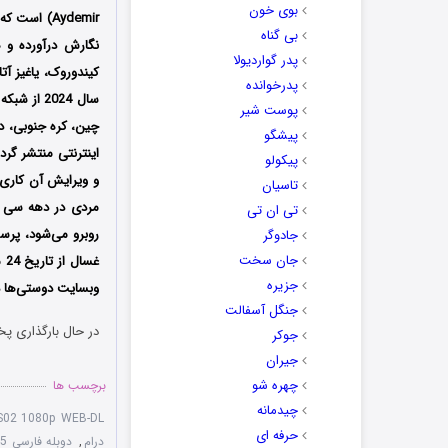
بوی خون
بی گناه
نگارش درآورده و ه
پدر گواردیولا
کیندوروک، یاغیز آت
پدرخوانده
پوست شیر
چین، کره جنوبی، دا
پیشگو
اینترنتی منتشر گر
پیکولو
و ویرایش آن کاری 
تاسیان
مردی در دهه‌ سی زن
تی ان تی
روبرو می‌شود، پر
جادوگر
جان سخت
جزیره
وبسایت دوستی‌ها دا
جنگل آسفالت
در حال بارگذاری پخ
جوکر
جیران
چهره شو
برچسب ها
چیدمانه
-S02 1080p WEB-DL
حرفه ای
درام
,
دوبله فارسی Gassal 2024-2025