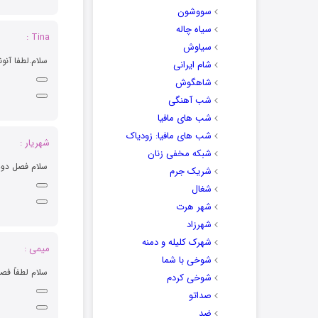
سووشون
سیاه چاله
Tina :
سیاوش
سلام.لطفا آنون
شام ایرانی
شاهگوش
شب آهنگی
شب های مافیا
شب های مافیا: زودیاک
شهریار :
شبکه مخفی زنان
سلام فصل دوم 
شریک جرم
شغال
شهر هرت
شهرزاد
شهرک کلیله و دمنه
میمی :
شوخی با شما
سلام لطفاً فص
شوخی کردم
صداتو
ضد