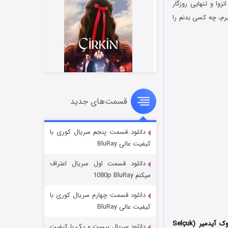
 انزوا و تنهایی روزگار
رم، چه کسی بدنم را
قسمت‌های جدید
سریال زشت
2 (زیرنویس)
قسمت
منتشر شد
دانلود قسمت پنجم سریال کوری با
کیفیت عالی BluRay
دانلود قسمت اول سریال اعتراف
میکنم 1080p BluRay
دانلود قسمت چهارم سریال کوری با
کیفیت عالی BluRay
محصول کشور ترکیه به کارگردانی سلچوک آیدمیر (Selçuk
دانلود سریال بیست و یک با کیفیت