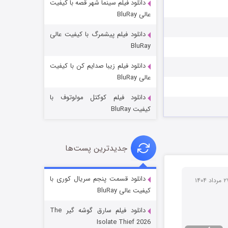
دانلود فیلم سینما شهر قصه با کیفیت
عالی BluRay
دانلود فیلم پیشمرگ با کیفیت عالی
BluRay
دانلود فیلم زیبا صدایم کن با کیفیت
جادوگری در مغولستان
عالی BluRay
14 (زیرنویس)
قسمت
منتشر شد
دانلود فیلم کوکتل مولوتوف با
کیفیت BluRay
جدیدترین پست‌ها
دانلود قسمت پنجم سریال کوری با
کیفیت عالی BluRay
باب اسفنجی فصل ۱۷
دانلود فیلم سارق گوشه گیر The
6 (زیرنویس)
قسمت
منتشر شد
Isolate Thief 2026