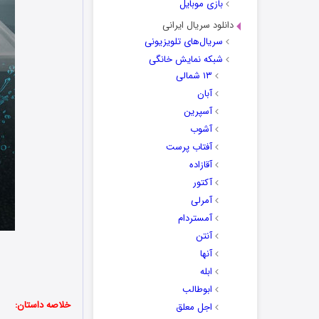
بازی موبایل
دانلود سریال ایرانی
سریال‌های تلویزیونی
شبکه نمایش خانگی
۱۳ شمالی
آبان
آسپرین
آشوب
آفتاب پرست
آقازاده
آکتور
آمرلی
آمستردام
آنتن
آنها
ابله
ابوطالب
خلاصه داستان:
اجل معلق