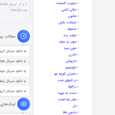
حیثیت گمشده
1 و 2
,
سریال Gassal فصل اول و دوم
خائن کشی
شده Gassal
خاتون
خجالت نکش
خسوف
خواب زده
مطالب پی
خوب بد جلف
خون سرد
دانلود سریال کربن تغییر یافته 0
دادزن
داریوش
دانلود سریال هواپیماربایی 6
داوینچیز
دانلود سریال جودر dar 2024-2025
دختران کوچه غم
در انتهای شب
دانلود سریال رابط aison 2023
دراکولا
دانلود سریال آرزوهای بزرگ 2023
دست به مهره
دفتر یادداشت
لینک‌های 
دل
دندون طلا